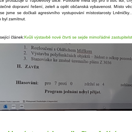
ce prosazuje u Tupolevovy ulice. Původně měla být pro 5 tisíc lidí, ch
atečné dopravní řešení, zeleň a opět občanská vybavenost. Místo vě
use jsme se dočkali agresivního vystupování místostarosty Lněničky..
 byl zamítnut.
sející článek:
Kvůli výstavbě nové čtvrti se sejde mimořádné zastupitels