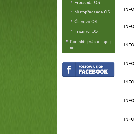
Předseda OS
INFO
Místopředseda OS
Členové OS
INFO
Příznivci OS
Kontaktuj nás a zapoj
INFO
se
INFO
INFO
INFO
INFO