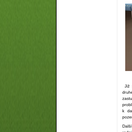
Již 
druh
zast
prob
k da
poze
Další