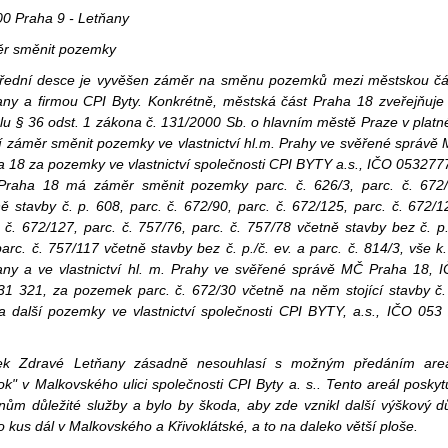
00 Praha 9 - Letňany
r směnit pozemky
řední desce je vyvěšen záměr na směnu pozemků mezi městskou čá
any a firmou CPI Byty. Konkrétně, městská část Praha 18 zveřejňuje
lu § 36 odst. 1 zákona č. 131/2000 Sb. o hlavním městě Praze v plat
í záměr směnit pozemky ve vlastnictví hl.m. Prahy ve svěřené správě
a 18 za pozemky ve vlastnictví společnosti CPI BYTY a.s., IČO 053277
raha 18 má záměr směnit pozemky parc. č. 626/3, parc. č. 672
ě stavby č. p. 608, parc. č. 672/90, parc. č. 672/125, parc. č. 672/1
 č. 672/127, parc. č. 757/76, parc. č. 757/78 včetně stavby bez č. p.
parc. č. 757/117 včetně stavby bez č. p./č. ev. a parc. č. 814/3, vše k.
any a ve vlastnictví hl. m. Prahy ve svěřené správě MČ Praha 18, 
31 321, za pozemek parc. č. 672/30 včetně na něm stojící stavby č.
a další pozemky ve vlastnictví společnosti CPI BYTY, a.s., IČO 053
ek Zdravé Letňany zásadně nesouhlasí s možným předáním are
k" v Malkovského ulici společnosti CPI Byty a. s.. Tento areál poskyt
nům důležité služby a bylo by škoda, aby zde vznikl další výškový 
o kus dál v Malkovského a Křivoklátské, a to na daleko větší ploše.