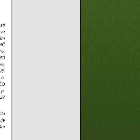
stí
 ve
ném
 MČ
76.
/50
26,
/č.
 ú.
IČO
 p.
 27
álu
uje
dům