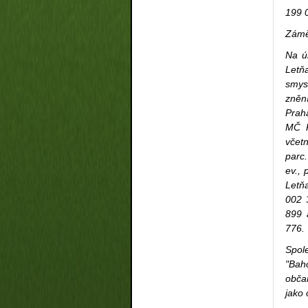
199 
Zámě
Na ú
Letň
smys
zněn
Prah
MČ P
včetn
parc.
ev., 
Letň
002 
899 
776.
Spol
"Baho
obča
jako 