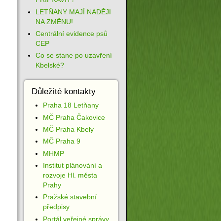
LETŇANY MAJÍ NADĚJI
NA ZMĚNU!
Centrální evidence psů
CEP
Co se stane po uzavření
Kbelské?
Důležité kontakty
Praha 18 Letňany
MČ Praha Čakovice
MČ Praha Kbely
MČ Praha 9
MHMP
Institut plánování a
rozvoje Hl. města
Prahy
Pražské stavební
předpisy
Portál veřejné správy