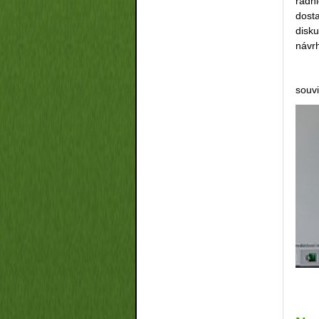
radni
dost
disk
návrh
souvi