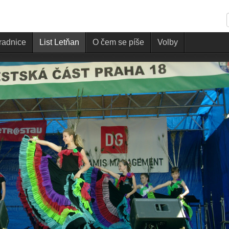
 radnice
List Letňan
O čem se píše
Volby