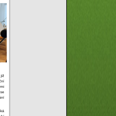
již
ční
ými
 se
ání
ská