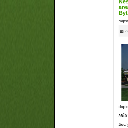
Nes
are
Byt
Napsa
Zv
dopi
MĚS
Bech