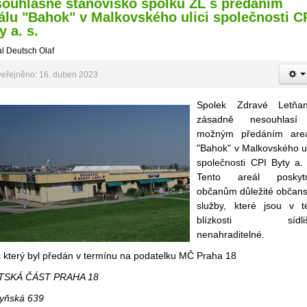
ouhlasné stanovisko spolku ZL s předáním
álu "Bahok" v Malkovského ulici společnosti C
y a. s.
l Deutsch Olaf
eřejněno: 16. duben 2023
Spolek Zdravé Letňa
zásadně nesouhlasí
možným předáním are
"Bahok" v Malkovského ul
společnosti CPI Byty a. 
Tento areál poskytu
občanům důležité občan
služby, které jsou v t
blízkosti sídliš
nenahraditelné.
s který byl předán v termínu na podatelku MČ Praha 18
TSKÁ ČÁST PRAHA 18
yňská 639