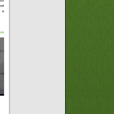
ybí
cné
. a
tvo