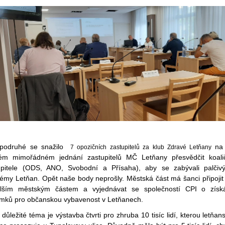
podruhé se snažilo
na 
7 opozičních zastupitelů za klub Zdravé Letňany
ém mimořádném jednání zastupitelů MČ Letňany přesvědčit koali
upitele (ODS, ANO, Svobodní a Přísaha), aby se zabývali palčiv
lémy Letňan. Opět naše body neprošly. Městská část má šanci připojit
lším městským částem a vyjednávat se společností CPI o získ
mků pro občanskou vybavenost v Letňanech.
 důležité téma je výstavba čtvrti pro zhruba 10 tisíc lidí, kterou letňan