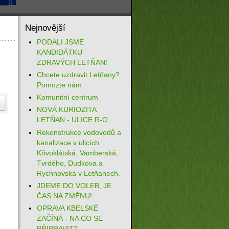
Nejnovější
PODALI JSME
KANDIDÁTKU
ZDRAVÝCH LETŇAN!
Chcete uzdravit Letňany?
Pomozte nám.
Komunitní centrum
NOVÁ KURIOZITA
LETŇAN - ULICE R-O
Rekonstrukce vodovodů a
kanalizace v ulicích
Křivoklátská, Vamberská,
Tvrdého, Dudkova a
Rychnovská v Letňanech.
JDEME DO VOLEB, JE
ČAS NA ZMĚNU!
OPRAVA KBELSKÉ
ZAČÍNÁ - NA CO SE
PŘIPRAVIT?