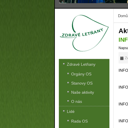
Domů
Akt
IN
Napsa
Zv
Zdravé Letňany
INFO
Orgány OS
Stanovy OS
INFO
Naše aktivity
O nás
INFO
Lidé
INFO
Rada OS