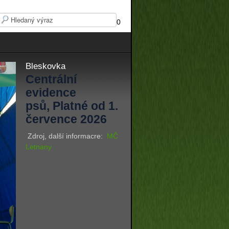
0
Bleskovka
Centrální
evidence
psů, Platné od 1.
července 2026
Zdroj, další informacre:
MČ
Letnany