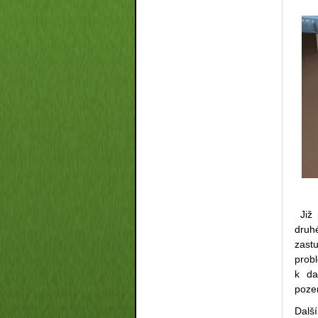
Již 
druh
zast
prob
k da
poze
Další