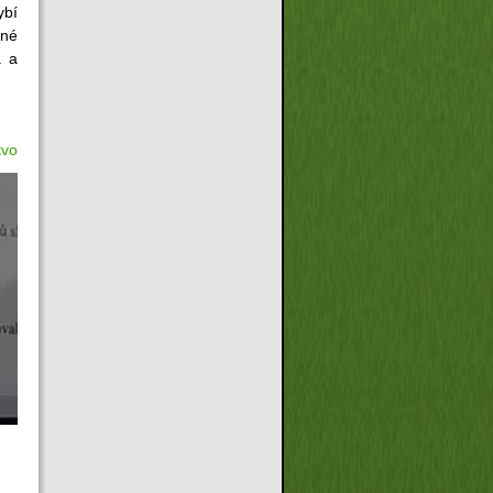
ybí
cné
. a
tvo