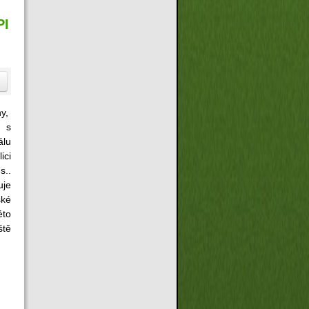
PI
ny,
 s
álu
ici
s..
je
ské
éto
tě