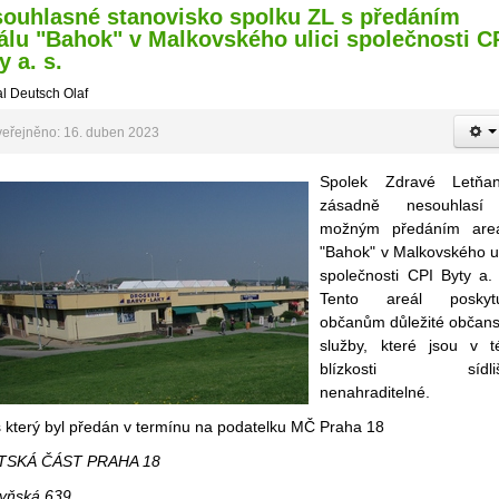
ouhlasné stanovisko spolku ZL s předáním
álu "Bahok" v Malkovského ulici společnosti C
y a. s.
l Deutsch Olaf
eřejněno: 16. duben 2023
Spolek Zdravé Letňa
zásadně nesouhlasí
možným předáním are
"Bahok" v Malkovského ul
společnosti CPI Byty a. 
Tento areál poskytu
občanům důležité občan
služby, které jsou v t
blízkosti sídliš
nenahraditelné.
s který byl předán v termínu na podatelku MČ Praha 18
TSKÁ ČÁST PRAHA 18
yňská 639