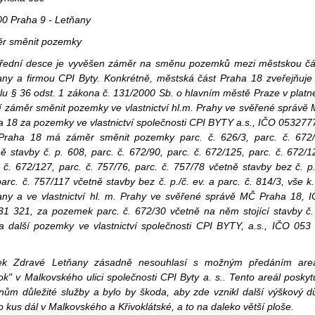
00 Praha 9 - Letňany
r směnit pozemky
řední desce je vyvěšen záměr na směnu pozemků mezi městskou čá
any a firmou CPI Byty. Konkrétně, městská část Praha 18 zveřejňuje
lu § 36 odst. 1 zákona č. 131/2000 Sb. o hlavním městě Praze v plat
í záměr směnit pozemky ve vlastnictví hl.m. Prahy ve svěřené správě
a 18 za pozemky ve vlastnictví společnosti CPI BYTY a.s., IČO 053277
raha 18 má záměr směnit pozemky parc. č. 626/3, parc. č. 672
ě stavby č. p. 608, parc. č. 672/90, parc. č. 672/125, parc. č. 672/1
 č. 672/127, parc. č. 757/76, parc. č. 757/78 včetně stavby bez č. p.
parc. č. 757/117 včetně stavby bez č. p./č. ev. a parc. č. 814/3, vše k.
any a ve vlastnictví hl. m. Prahy ve svěřené správě MČ Praha 18, 
31 321, za pozemek parc. č. 672/30 včetně na něm stojící stavby č.
a další pozemky ve vlastnictví společnosti CPI BYTY, a.s., IČO 053
ek Zdravé Letňany zásadně nesouhlasí s možným předáním are
k" v Malkovského ulici společnosti CPI Byty a. s.. Tento areál poskyt
nům důležité služby a bylo by škoda, aby zde vznikl další výškový 
o kus dál v Malkovského a Křivoklátské, a to na daleko větší ploše.