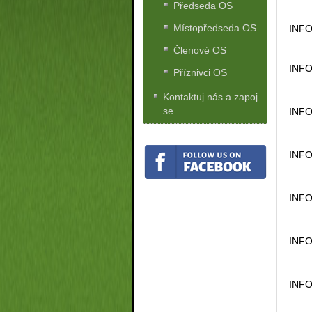
Předseda OS
Místopředseda OS
INFO
Členové OS
INFO
Příznivci OS
Kontaktuj nás a zapoj
se
INFO
INFO
INFO
INFO
INFO