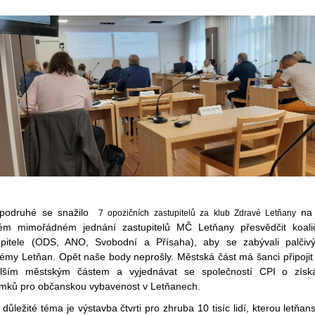
podruhé se snažilo
na 
7 opozičních zastupitelů za klub Zdravé Letňany
ém mimořádném jednání zastupitelů MČ Letňany přesvědčit koali
upitele (ODS, ANO, Svobodní a Přísaha), aby se zabývali palčiv
lémy Letňan. Opět naše body neprošly. Městská část má šanci připojit
lším městským částem a vyjednávat se společností CPI o získ
mků pro občanskou vybavenost v Letňanech.
 důležité téma je výstavba čtvrti pro zhruba 10 tisíc lidí, kterou letňan