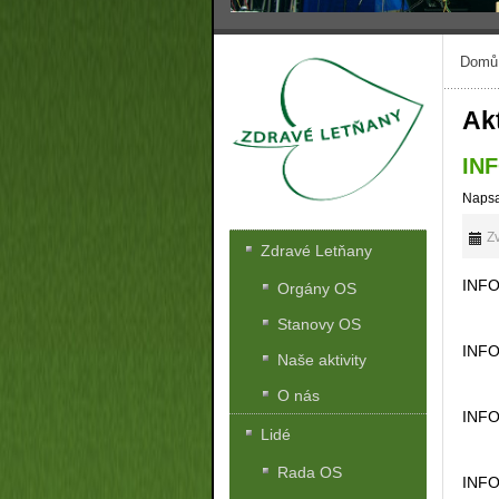
Domů
Akt
IN
Napsa
Zv
Zdravé Letňany
INFO
Orgány OS
Stanovy OS
INFO
Naše aktivity
O nás
INFO
Lidé
Rada OS
INFO