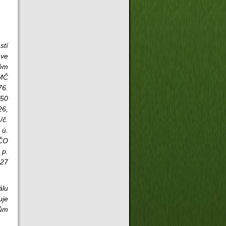
stí
 ve
ném
 MČ
76.
/50
26,
/č.
 ú.
IČO
 p.
 27
álu
uje
dům