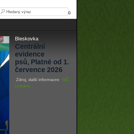
0
Bleskovka
Centrální
evidence
psů, Platné od 1.
července 2026
Zdroj, další informacre:
MČ
Letnany