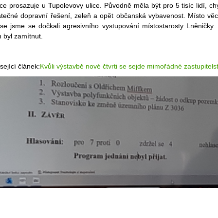
ce prosazuje u Tupolevovy ulice. Původně měla být pro 5 tisíc lidí, ch
atečné dopravní řešení, zeleň a opět občanská vybavenost. Místo vě
use jsme se dočkali agresivního vystupování místostarosty Lněničky..
 byl zamítnut.
sející článek:
Kvůli výstavbě nové čtvrti se sejde mimořádné zastupitels