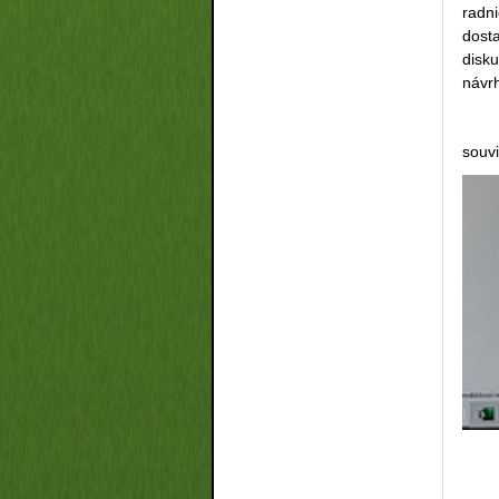
radni
dost
disk
návrh
souvi