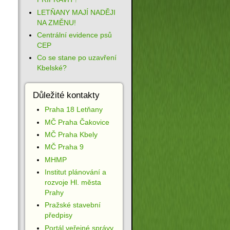
LETŇANY MAJÍ NADĚJI
NA ZMĚNU!
Centrální evidence psů
CEP
Co se stane po uzavření
Kbelské?
Důležité kontakty
Praha 18 Letňany
MČ Praha Čakovice
MČ Praha Kbely
MČ Praha 9
MHMP
Institut plánování a
rozvoje Hl. města
Prahy
Pražské stavební
předpisy
Portál veřejné správy