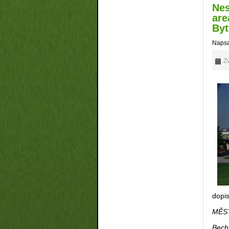
Nes
are
Byt
Napsa
Zv
dopi
MĚS
Bech