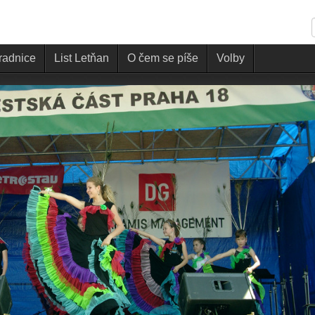
 radnice
List Letňan
O čem se píše
Volby