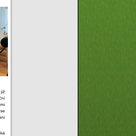
již
ční
ými
 se
ání
ská