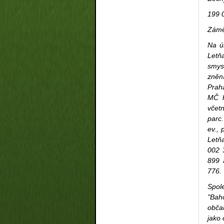
199 
Zámě
Na ú
Letň
smys
zněn
Prah
MČ P
včetn
parc.
ev., 
Letň
002 
899 
776.
Spol
"Baho
obča
jako 