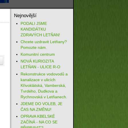
Nejnovější
PODALI JSME
KANDIDÁTKU
ZDRAVÝCH LETŇAN!
Chcete uzdravit Letňany?
Pomozte nám.
Komunitní centrum
NOVÁ KURIOZITA
LETŇAN - ULICE R-O
Rekonstrukce vodovodů a
kanalizace v ulicích
Křivoklátská, Vamberská,
Tvrdého, Dudkova a
Rychnovská v Letňanech.
JDEME DO VOLEB, JE
ČAS NA ZMĚNU!
OPRAVA KBELSKÉ
ZAČÍNÁ - NA CO SE
PŘIPRAVIT?