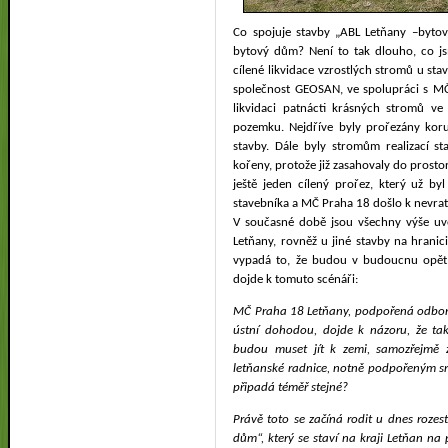
Co spojuje stavby „ABL Letňany –byto
bytový dům?
Není to tak dlouho, co j
cílené likvidace vzrostlých stromů u sta
společnost GEOSAN, ve spolupráci s M
likvidaci patnácti krásných stromů ve 
pozemku. Nejdříve byly prořezány kor
stavby. Dále byly stromům realizací s
kořeny, protože již zasahovaly do prostor
ještě jeden cílený prořez, který už by
stavebníka a MČ Praha 18 došlo k nevrat
V současné době jsou všechny výše u
Letňany, rovněž u jiné stavby na hrani
vypadá to, že budou v budoucnu opět
dojde k tomuto scénáři:
MČ Praha 18 Letňany, podpořená odbo
ústní dohodou, dojde k názoru, že ta
budou muset jít k zemi, samozřejmě z
letňanské radnice, notně podpořeným sr
připadá téměř stejné?
Právě toto se začíná rodit u dnes roz
dům“, který se staví na kraji Letňan na