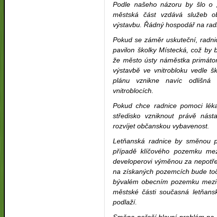
Podle našeho názoru by šlo o „
městská část vzdává služeb o
výstavbu. Řádný hospodář na radn
Pokud se záměr uskuteční, radni
pavilon školky Místecká, což by
že město ústy náměstka primátor
výstavbě ve vnitrobloku vedle š
plánu vznikne navíc odlišná 
vnitroblocích.
Pokud chce radnice pomoci léka
středisko vzniknout právě nás
rozvíjet občanskou vybavenost.
Letňanská radnice by směnou p
případě klíčového pozemku mez
developerovi výměnou za nepotře
na získaných pozemcích bude toč
bývalém obecním pozemku mezi 
městské části současná letňans
podlaží.