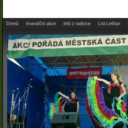
Domů
Investiční akce
Info z radnice
List Letňan