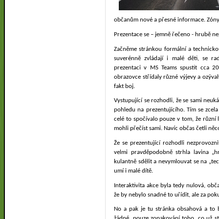
občanům nové a přesné informace. Zóny 
Prezentace se – jemně řečeno - hrubě ne
Začněme stránkou formální a technicko
suverénně zvládají i malé děti, se r
prezentaci v MS Teams spustit cca 2
obrazovce střídaly různé výjevy a ozývaly
fakt boj.
Vystupující se rozhodli, že se sami neuk
pohledu na prezentujícího. Tím se zcela 
celé to spočívalo pouze v tom, že různí l
mohli přečíst sami. Navíc občas četli něc
Že se prezentující rozhodli nezprovozn
velmi pravděpodobně strhla lavina „h
kulantně sdělit a nevymlouvat se na „t
umí i malé dítě.
Interaktivita akce byla tedy nulová, ob
že by nebylo snadné to uřídit, ale za poku
No a pak je tu stránka obsahová a to b
žádné, pouze zopakování toho, co už st