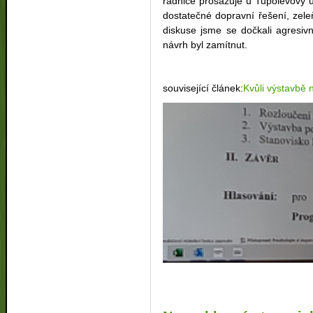
radnice prosazuje u Tupolevovy ul
dostatečné dopravní řešení, zel
diskuse jsme se dočkali agresivn
návrh byl zamítnut.
související článek:
Kvůli výstavbě 