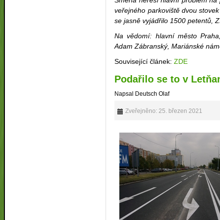
Směna neřeší hlavní problém na 
veřejného parkoviště dvou stovek a
se jasně vyjádřilo 1500 petentů,
Na vědomí: hlavní město Praha,
Adam Zábranský, Mariánské náměs
Související článek:
ZDE
Podařilo se to v Letň
Napsal Deutsch Olaf
Zveřejněno: 25. březen 2021