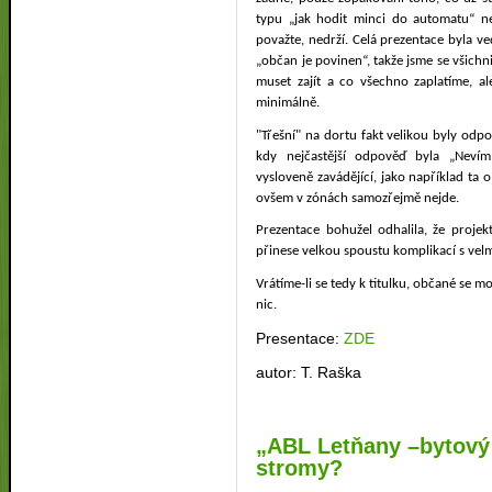
typu „jak hodit minci do automatu“ ne
považte, nedrží. Celá prezentace byla 
„občan je povinen“, takže jsme se všich
muset zajít a co všechno zaplatíme, a
minimálně.
"Třešní" na dortu fakt velikou byly odp
kdy nejčastější odpověď byla „Nevím,
vysloveně zavádějící, jako například ta 
ovšem v zónách samozřejmě nejde.
Prezentace bohužel odhalila, že proje
přinese velkou spoustu komplikací s velm
Vrátíme-li se tedy k titulku, občané se 
nic.
Presentace:
ZDE
autor: T. Raška
„ABL Letňany –bytový 
stromy?