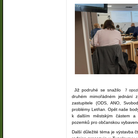
Již podruhé se snažilo
7 opozi
druhém mimořádném jednání zas
zastupitele (ODS, ANO, Svobod
problémy Letňan. Opět naše body 
k dalším městským částem a v
pozemků pro občanskou vybaveno
Další důležité téma je výstavba čt