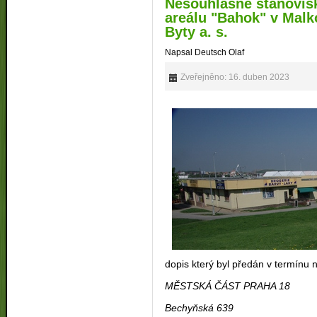
Nesouhlasné stanovis
areálu "Bahok" v Malk
Byty a. s.
Napsal Deutsch Olaf
Zveřejněno: 16. duben 2023
dopis který byl předán v termínu
MĚSTSKÁ ČÁST PRAHA 18
Bechyňská 639