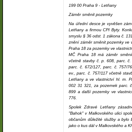
199 00 Praha 9 - Letňany
Záměr směnit pozemky
Na úřední desce je vyvěšen zá
Letňany a firmou CPI Byty. Konk
smyslu § 36 odst. 1 zákona č. 1
znění záměr směnit pozemky ve v
Praha 18 za pozemky ve vlastnict
MČ Praha 18 má záměr směnit 
včetně stavby č. p. 608, parc. č.
parc. č. 672/127, parc. č. 757/76
ev., parc. č. 757/117 včetně stavb
Letňany a ve vlastnictví hl. m.
002 31 321, za pozemek parc. č.
899 a další pozemky ve vlastnic
776.
Spolek Zdravé Letňany zásadn
"Bahok" v Malkovského ulici spole
občanům důležité služby a bylo 
jako o kus dál v Malkovského a Kři