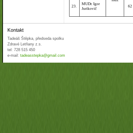
MUDr. Igor
23.
62
Jurikovič
Kontakt
Tadeáš Štěpka, předseda spolku
Zdravé Letňany z.s.
tel: 728 515 450
e-mail:
tadeasstepka@gmail.com