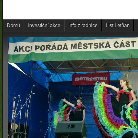
Domů
Investiční akce
Info z radnice
List Letňan