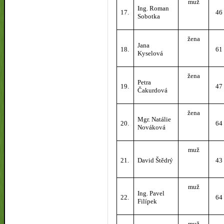
muž
Ing. Roman
17.
46
Sobotka
žena
Jana
18.
61
Kyselová
žena
Petra
19.
47
Čakurdová
žena
Mgr. Natálie
20.
64
Nováková
muž
21.
David Štědrý
43
muž
Ing. Pavel
22.
64
Filípek
muž