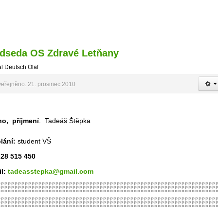
dseda OS Zdravé Letňany
l Deutsch Olaf
eřejněno: 21. prosinec 2010
no, příjmení
: Tadeáš Štěpka
:
lání:
student VŠ
 728 515 450
l:
tadeasstepka@gmail.com