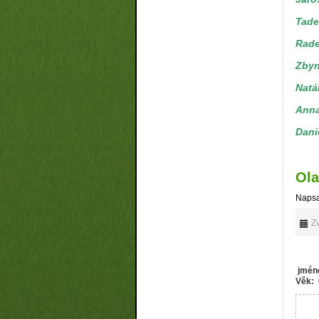
Tade
Rade
Zbyn
Natá
Anna
Dani
Ola
Napsa
Zv
jméno
Věk: