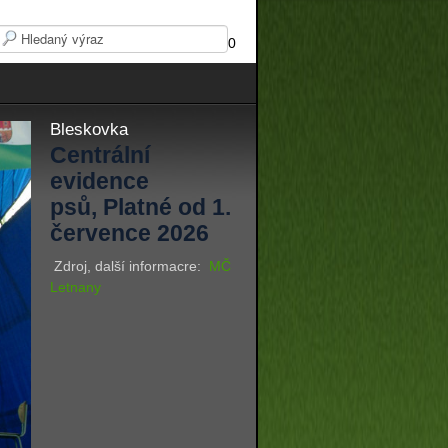
0
Bleskovka
Centrální
evidence
psů, Platné od 1.
července 2026
Zdroj, další informacre:
MČ
Letnany