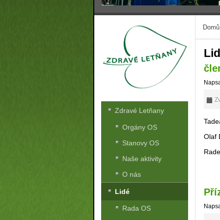
Domů
Li
čle
Napsa
Zv
Zdravé Letňany
Tade
Orgány OS
Olaf
Stanovy OS
Rade
Naše aktivity
O nás
Pří
Lidé
Napsa
Rada OS