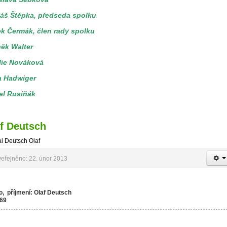
áš Štěpka, předseda spolku
k Čermák, člen rady spolku
ěk Walter
lie Nováková
 Hadwiger
el Rusiňák
f Deutsch
l Deutsch Olaf
eřejněno: 22. únor 2013
, příjmení: Olaf Deutsch
 69