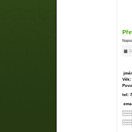
Pře
Napsa
Zv
jmé
Věk
Povo
tel:
emai