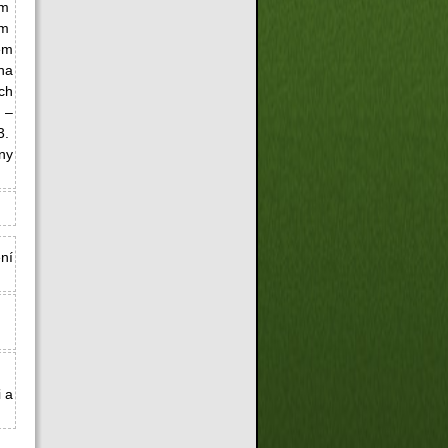
em
em
em
na
ch
 –
3.
ny
ní
i a