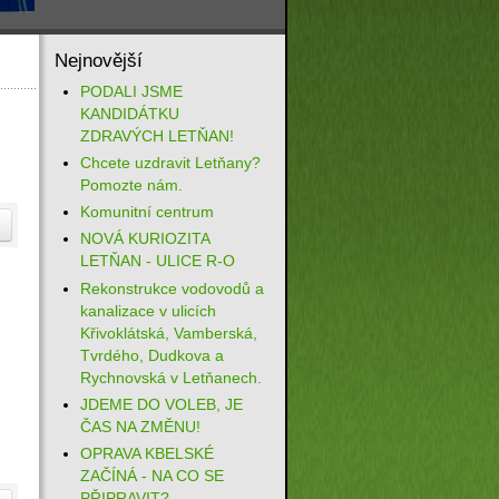
Nejnovější
PODALI JSME
KANDIDÁTKU
ZDRAVÝCH LETŇAN!
Chcete uzdravit Letňany?
Pomozte nám.
Komunitní centrum
NOVÁ KURIOZITA
LETŇAN - ULICE R-O
Rekonstrukce vodovodů a
kanalizace v ulicích
Křivoklátská, Vamberská,
Tvrdého, Dudkova a
Rychnovská v Letňanech.
JDEME DO VOLEB, JE
ČAS NA ZMĚNU!
OPRAVA KBELSKÉ
ZAČÍNÁ - NA CO SE
PŘIPRAVIT?