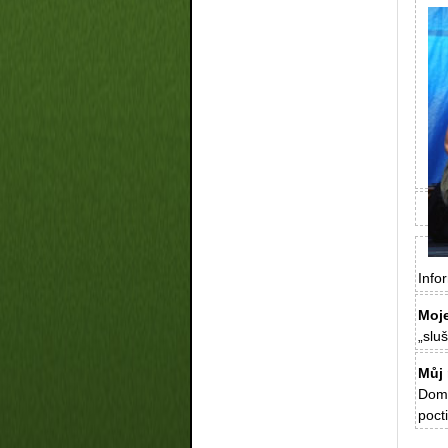
Info
Moj
„slu
Můj 
Domn
pocti