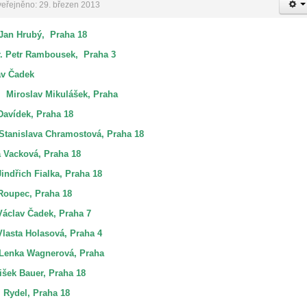
eřejněno: 29. březen 2013
 Jan Hrubý
, Praha 18
. Petr Rambousek, Praha 3
av Čadek
. Miroslav Mikulášek, Praha
Davídek, Praha 18
 Stanislava Chramostová, Praha 18
a Vacková, Praha 18
Jindřich Fialka, Praha 18
 Roupec, Praha 18
Václav Čadek, Praha 7
Vlasta Holasová, Praha 4
 Lenka Wagnerová,
Praha
išek Bauer, Praha 18
 Rydel, Praha 18