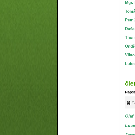
Mgr. 
Tomá
Petr 
Duša
Thom
Ondře
Vikto
Lubor
čle
Napsa
Zv
Olaf
Luci
Jaro