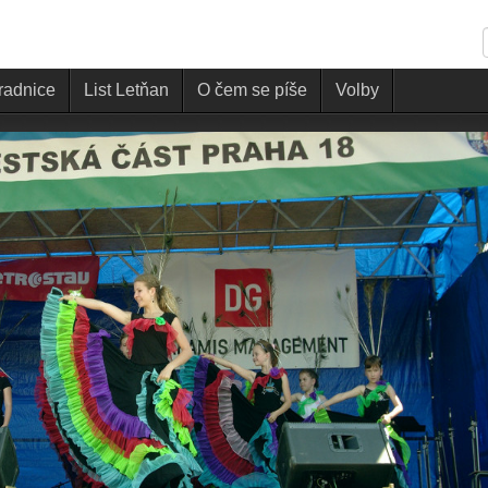
 radnice
List Letňan
O čem se píše
Volby