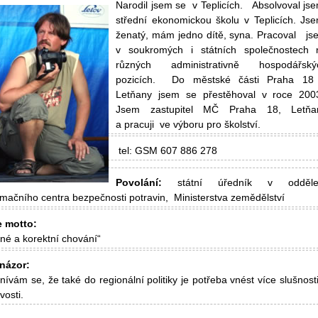
Narodil jsem se v Teplicích. Absolvoval js
střední ekonomickou školu v Teplicích. Js
ženatý, mám jedno dítě, syna. Pracoval js
v soukromých i státních společnostech 
různých administrativně hospodářský
pozicích. Do městské části Praha 18
Letňany jsem se přestěhoval v roce 200
Jsem zastupitel MČ Praha 18, Letňa
a pracuji ve výboru pro školství.
tel: GSM 607 886 278
Povolání:
státní úředník v odděle
rmačního centra bezpečnosti potravin, Ministerstva zemědělství
e motto:
šné a korektní chování“
názor:
ívám se, že také do regionální politiky je potřeba vnést více slušnost
vosti.