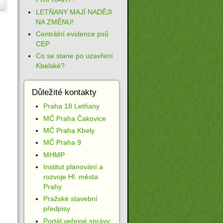
LETŇANY MAJÍ NADĚJI
NA ZMĚNU!
Centrální evidence psů
CEP
Co se stane po uzavření
Kbelské?
Důležité kontakty
Praha 18 Letňany
MČ Praha Čakovice
MČ Praha Kbely
MČ Praha 9
MHMP
Institut plánování a
rozvoje Hl. města
Prahy
Pražské stavební
předpisy
Portál veřejné správy