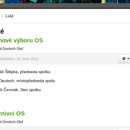
Lidé
dé
nové výboru OS
l Deutsch Olaf
eřejněno: 22. únor 2013
áš Štěpka, předseda spolku
 Deutsch, místopředseda spolu
k Čermák, člen spolku
znivci OS
l Deutsch Olaf