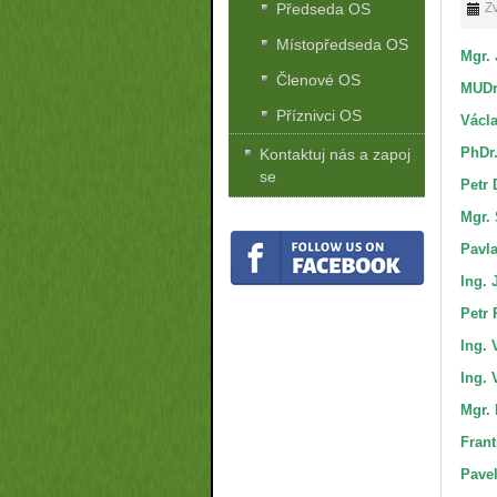
Zv
Předseda OS
Místopředseda OS
Mgr.
Členové OS
MUDr
Příznivci OS
Václ
PhDr
Kontaktuj nás a zapoj
se
Petr 
Mgr.
Pavl
Ing. 
Petr
Ing. 
Ing. 
Mgr.
Frant
Pavel