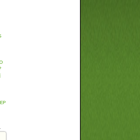
S
CO
?
Í
CEP
.