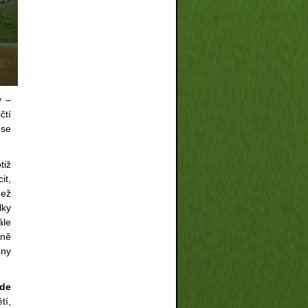
y –
čtí
 se
tiž
it,
než
lky
ále
lně
ěny
ude
tí,