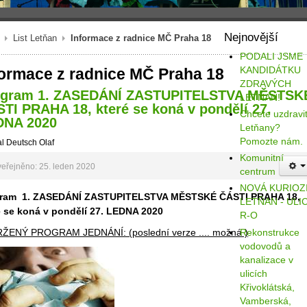
Nejnovější
List Letňan
Informace z radnice MČ Praha 18
PODALI JSME
KANDIDÁTKU
formace z radnice MČ Praha 18
ZDRAVÝCH
ogram 1. ZASEDÁNÍ ZASTUPITELSTVA MĚSTSK
LETŇAN!
TI PRAHA 18, které se koná v pondělí 27.
Chcete uzdravi
DNA 2020
Letňany?
Pomozte nám.
l Deutsch Olaf
Komunitní
eřejněno: 25. leden 2020
centrum
NOVÁ KURIOZ
ram 1. ZASEDÁNÍ ZASTUPITELSTVA MĚSTSKÉ ČÁSTI PRAHA 18,
LETŇAN - ULI
é se koná v pondělí 27. LEDNA 2020
R-O
Rekonstrukce
ŽENÝ PROGRAM JEDNÁNÍ: (poslední verze .... možná )
vodovodů a
kanalizace v
ulicích
Křivoklátská,
Vamberská,