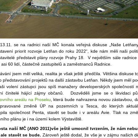
13.11. se na radnici naší MČ konala veřejná diskuse „Naše Letňan
tavení priorit rozvoje Letňan do roku 2022“, kde nám měli naši politi
tavitelé představit plány rozvoje Prahy 18. V největším sále radnice
 asi 60 lidí, částečně zastupitelů a zaměstnanců Radnice.
vání jsem měl veliká, realita je však ještě předčila. Většina diskuse to
o představování projektů na další zástavbu Letňan. Někdy jsem měl poc
aši volení zástupci jsou spíš manažery developerských společností 
jní činitelé hájící zájmy občanů. Dozvěděli jsme se o likvidaci pů
tovního areálu na Proseku
, která bude nahrazena novou zástavbou, d
ipravované změně ÚP na pozemních u Tesca, do kterých aktuá
upila společnost Penta, stavět se bude i v areálu Avie. Tlak na zm
ího plánu je i na území kolem Výstaviště.
osta naší MČ (ANO 2011)vše ještě umocnil tvrzením, že nám neb
, ale stavět se bude.
Zároveň ještě dodal, že vše je v zájmu našich dě