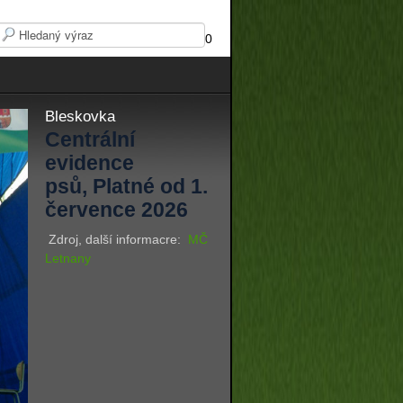
0
Bleskovka
Centrální
evidence
psů, Platné od 1.
července 2026
Zdroj, další informacre:
MČ
Letnany