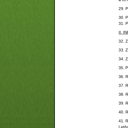
29. 
30. P
31. 
II. 
32. 
33. 
34. Z
35. P
36. 
37. 
38. 
39. 
40. 
41. R
Letň