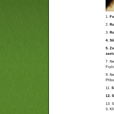
1.
Fo
2.
Ro
3.
Ro
4. S
5. Z
zast
7. N
Fryč
9. N
Příb
11.
S
12. 
13. S
3, Kř