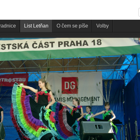
 radnice
List Letňan
O čem se píše
Volby