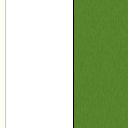
 a
IN
.
20
st