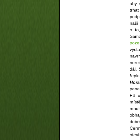
aby m
trha
podp
naší
o to
Samo
poz
výst
navr
nere
dál.
řepk
Horá
pana
FB u
míst
mnoh
obhaj
dobr
Čerm
oteví