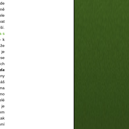
ude
vně
ele
vat
ší.
a s
e k
 že
 je
 se
ích
Eda
any
náš
 na
eno
elé
 je
kem
tak
vní