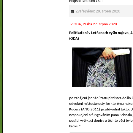
Napsal Deutsch Olaf
Zveřejněno: 29. srpen 2020
TZ ODA, Praha 27. srpna 2020
Politikaření v Letňanech vyšlo najevo,
(ODA)
po zahájení jednání zastupitelstva došl
odvolání místostarosty, ke kterému nako
Kučera (ANO 2011) je zdůvodnil takto: 
nespokojeni s fungováním pana Sehnala, 
posílal vytýkací dopisy a těchto věcí byl
kroku.“