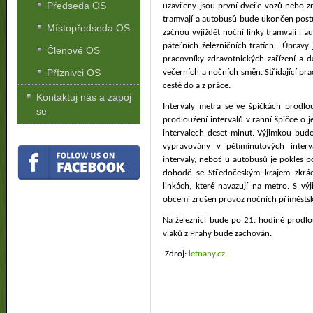
Předseda OS
uzavřeny jsou první dveře vozů nebo z
tramvají a autobusů bude ukončen pos
Místopředseda OS
začnou vyjíždět noční linky tramvají i a
páteřních železničních tratích.
Úpravy 
Členové OS
pracovníky zdravotnických zařízení a da
Příznivci OS
večerních a nočních směn. Střídající pr
cestě do a z práce.
Kontaktuj nás a zapoj
Intervaly metra se ve špičkách prodlo
se
prodloužení intervalů v ranní špičce o 
intervalech deset minut. Výjimkou budo
vypravovány v pětiminutových inter
intervaly, neboť u autobusů je pokles po
dohodě se Středočeským krajem zkrá
linkách, které navazují na metro. S 
obcemi zrušen provoz nočních příměstsk
Na železnici bude po 21. hodině prodlo
vlaků z Prahy bude zachován.
Zdroj:
letnany.cz