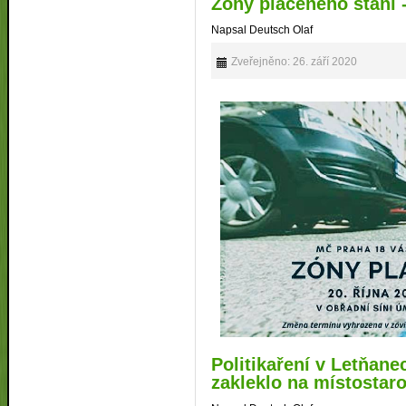
Zony placeného stání 
Napsal Deutsch Olaf
Zveřejněno: 26. září 2020
Politikaření v Letňan
zakleklo na místostar