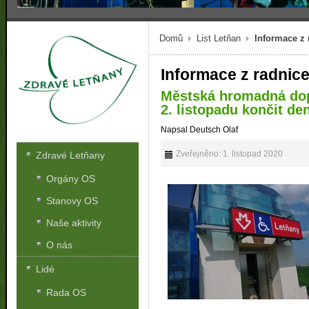
Domů
List Letňan
Informace z
Informace z radnic
Městská hromadná dop
2. listopadu končit de
Napsal Deutsch Olaf
Zveřejněno: 1. listopad 2020
Zdravé Letňany
Orgány OS
Stanovy OS
Naše aktivity
O nás
Lidé
Rada OS