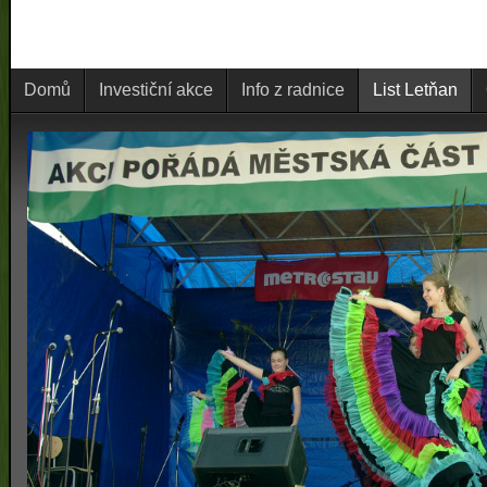
Domů
Investiční akce
Info z radnice
List Letňan