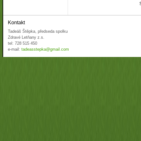
Kontakt
Tadeáš Štěpka, předseda spolku
Zdravé Letňany z.s.
tel: 728 515 450
e-mail:
tadeasstepka@gmail.com