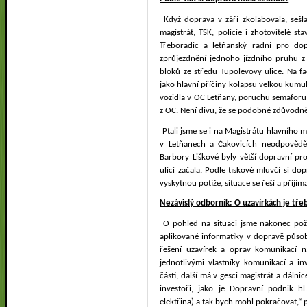
Když doprava v září zkolabovala, sešl
magistrát, TSK, policie i zhotovitelé st
Třeboradic a letňanský radní pro do
zprůjezdnění jednoho jízdního pruhu 
bloků ze středu Tupolevovy ulice. Na f
jako hlavní příčiny kolapsu velkou kumul
vozidla v OC Letňany, poruchu semaforu 
z OC. Není divu, že se podobné zdůvodně
Ptali jsme se i na Magistrátu hlavního m
v Letňanech a Čakovicích neodpověděli
Barbory Liškové byly větší dopravní pr
ulici začala. Podle tiskové mluvčí si d
vyskytnou potíže, situace se řeší a přijíma
Nezávislý odborník: O uzavírkách je t
O pohled na situaci jsme nakonec pož
aplikované informatiky v dopravě působ
řešení uzavírek a oprav komunikací n
jednotlivými vlastníky komunikací a in
části, další má v gesci magistrát a dálnice
investoři, jako je Dopravní podnik hl.
elektřina) a tak bych mohl pokračovat,“ 