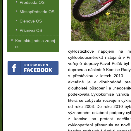
Předseda OS
Místopředseda OS
Členové OS
Příznivci OS
Kontaktuj nás a zapoj
se
cyklostezkové napojení na 
cykloobousměrek i stojanů v Pr
veřejné dopravy.Pavel Polák byl
dopravu a následně Komise Rady 
s přestávkou v letech 2010 – 
aktuálně je v dlouhodobé pra
dlouholeté působení a „neocenit
poděkovala.Cyklokomise vznikla
která se zabývala rozvojem cyklis
od roku 2003. Do roku 2010 byl
významném oslabení podpory cykl
z komise na protest odešla
cykloopatření přesunula na nově 