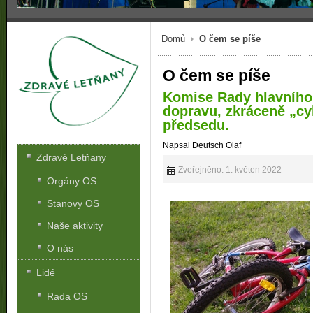
Domů
O čem se píše
O čem se píše
Komise Rady hlavního 
dopravu, zkráceně „c
předsedu.
Napsal Deutsch Olaf
Zdravé Letňany
Zveřejněno: 1. květen 2022
Orgány OS
Stanovy OS
Naše aktivity
O nás
Lidé
Rada OS