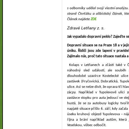
s odborníky udělal svojí vlastní analýz
straně Čtvrťáku a alibistický článek, k
Článek najdete
ZDE
Zdravé Letňany z. s.
Jak vypadalo dopravní peklo? Zajeďte se
Dopravní situace se na Praze 18 a v její
úniku. Řidiči jsou zde lapení v pravid
Zajímalo nás, proč tato situace nastala a 
Kolaps v Letňanech a zčásti také v Č
náhodný sled událostí, ale souběh
dlouhodobé uzavírce Kostelecké ulice
zastávek (Fryčovická, Dobratická, Tupo
ulice. Asi se nelze divit, že oprava tří h
zácpy. Například v Tupolevově ulici 
zastávce stopku pro auta jedoucí ve st
hustá, že se za autobusy logicky tvoři
napjaté situace přišlo 6. září, kdy začala
úseku kruhový objezd Tupolevova – náj
října a brání například autům, kte
Veselskou, vůbec odbočit.