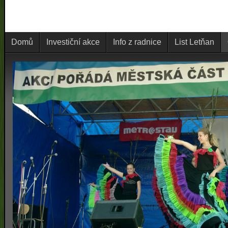
Domů
Investiční akce
Info z radnice
List Letňan