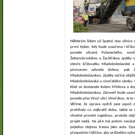
Některým lidem už špatný stav silnice 
první týden, kdy bude uzavřena i křižo
povede ulicemi Polaneckého, nov
Železnobrodskou a Žacléřskou zpátky n
otevře křižovatku Mladoboleslavské a
pivovarem zahnete doleva, pak 
Mladoboleslavskou. Zpátky začíná objíž
Mladoboleslavská u vinořského zámku. 
Kbel se dostanete kolem hřbitova a do
Mladoboleslavskou. Zároveň bude uzavře
povede přes Vinoř ulicí Vinořskou. Je to 
Věříme, že oprava vydrží zase aspoň da
probíhala co nejkratší dobu, takže se
vhodné provést najednou, protože objíž
projet nedá. Na jaře má potom navázat
pojedou stejnou trasou jako auta. Opa
přespolním řidičům, aby se Kbelům vyhnul