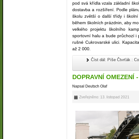
pod svá křídla vzala základní šk
dostavba a rozšíření. Podle plán
školu zvětší o další třídy i škol
během školních prázdnin, aby moh
velkého projektu školního kamp
sportovní halu a bude průchozí i
rušné Cukrovarské ulici. Kapaci
až 2 000.
Číst dál: Píše Čtvrťák : C
DOPRAVNÍ OMEZENÍ 
Napsal Deutsch Olaf
Zveřejněno: 13. listopad 2021