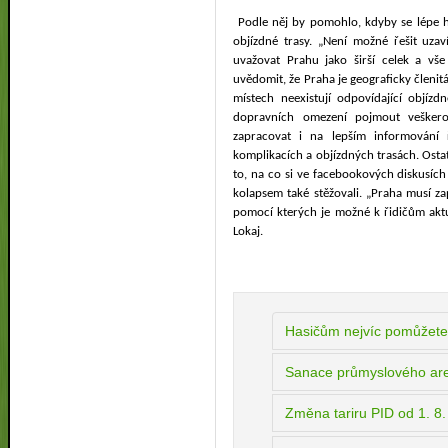
Podle něj by pomohlo, kdyby se lépe h
objízdné trasy. „Není možné řešit uzav
uvažovat Prahu jako širší celek a vš
uvědomit, že Praha je geograficky členit
místech neexistují odpovídající objízd
dopravních omezení pojmout veškero
zapracovat i na lepším informování 
komplikacích a objízdných trasách. Osta
to, na co si ve facebookových diskusích 
kolapsem také stěžovali. „Praha musí z
pomocí kterých je možné k řidičům aktu
Lokaj.
Hasičům nejvíc pomůžete
Sanace průmyslového are
Změna tariru PID od 1. 8