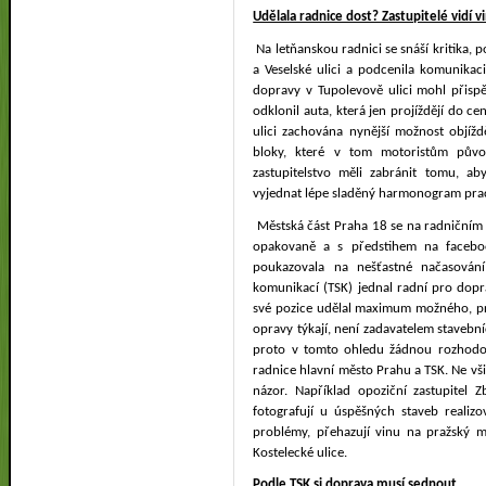
Udělala radnice dost? Zastupitelé vidí vi
Na letňanskou radnici se snáší kritika, p
a Veselské ulici a podcenila komunikaci
dopravy v Tupolevově ulici mohl přispě
odklonil auta, která jen projíždějí do ce
ulici zachována nynější možnost objíž
bloky, které v tom motoristům půvo
zastupitelstvo měli zabránit tomu, a
vyjednat lépe sladěný harmonogram prac
Městská část Praha 18 se na radničním 
opakovaně a s předstihem na facebo
poukazovala na nešťastné načasován
komunikací (TSK) jednal radní pro dopra
své pozice udělal maximum možného, pro
opravy týkají, není zadavatelem stavební
proto v tomto ohledu žádnou rozhodo
radnice hlavní město Prahu a TSK. Ne vš
názor. Například opoziční zastupitel Z
fotografují u úspěšných staveb reali
problémy, přehazují vinu na pražský ma
Kostelecké ulice.
Podle TSK si doprava musí sednout