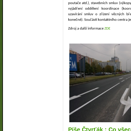
poutače atd.), stavebních smluv (výkopy, 
vyjádření oddělení koordinace (koor
uzavírání smluv o zřízení věcných 
konečné). Součástí kontaktního centra je
Zdroj a další informace
ZDE
Píše Čtvrťák : Co všec