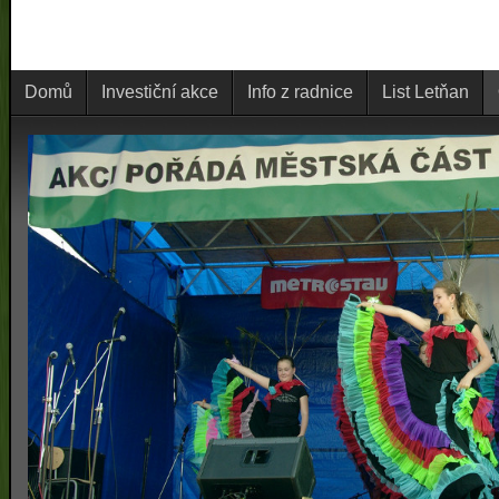
Domů
Investiční akce
Info z radnice
List Letňan