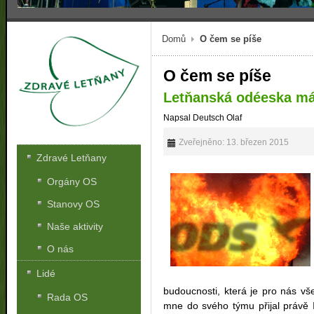
Domů
O čem se píše
O čem se píše
Letňanská odéeska má
Napsal Deutsch Olaf
Zveřejněno: 13. březen 2015
Zdravé Letňany
Orgány OS
Stanovy OS
Naše aktivity
O nás
Lidé
budoucnosti, která je pro nás vš
Rada OS
mne do svého týmu přijal právě 