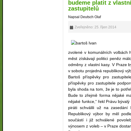
budeme platit z vlastn
zastupitelů
Napsal Deutsch Olaf
Zveřejněno: 25. říjen 2014
zvolené v komunálních volbách h
měst získávají politici peněz málo
odměny z vlastní kasy. V Praze b
v sobotu projedná republikový výb
Bartoš příspěvky pro zastupitel
příspěvky pro zastupitele podpo
byla shoda na tom, že je to pot
Bude to zřejmě forma nějaké m
nějaké funkce,“ řekl Právu bývalý
piráti schválili už na zasedání
Republikový výbor by měl podle
součástí i již schválené povole
výnosem z voleb – v Praze dostan