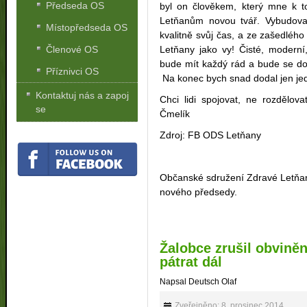
Předseda OS
byl on člověkem, který mne k to
Letňanům novou tvář. Vybudoval
Místopředseda OS
kvalitně svůj čas, a ze zašedlého s
Členové OS
Letňany jako vy! Čisté, moderní
bude mít každý rád a bude se do
Příznivci OS
Na konec bych snad dodal jen je
Kontaktuj nás a zapoj
Chci lidi spojovat, ne rozdělo
se
Čmelík
Zdroj: FB ODS Letňany
Občanské sdružení Zdravé Letňan
nového předsedy.
Žalobce zrušil obvině
pátrat dál
Napsal Deutsch Olaf
Zveřejněno: 8. prosinec 2014