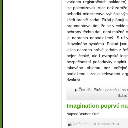
varianta registračních pokladen
lze polemizovat. Více než zaráže
nehodlá ministerstvo vyhlásit výb
kšeft prostě zadat. Piráti plánují
argumentoval tím, že se v evidenc
ochrany těchto dat, není možné 
je naprosto nepodložený. S uži
libovolného systému. Pokud jsou 
jejich ochrana právě jedním z ř
nejen české, ale i evropské legisl
bezpečnostní požadavky naplnit.
takového objemu bez veřejnéh
podloženo i zcela irelevantní a
dvakrát.
Číst dál: Piráti upozorňují na 
Babiš
Imagination poprvé na
Napsal Deutsch Olaf
Zveřejněno: 24. listopad 2014