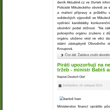
deník Aktuálně.cz ve čtvrtek infor
Policisté Mikuleckého obvinili ze
a maření přípravy a průběhu v
svědeckých výpovědí se Mikulec
vydírání kandidátky konkurenční
obvinění podal stížnost. "Na zá
policejního orgánu zrušeno z d
orgánu uloženo vést ve věci dal
státní zástupkyně Obvodního st
Kroupová.
Číst dál: Žalobce zrušil obviněn
Piráti upozorňují na n
tržeb - ministr Babiš 
Napsal Deutsch Olaf
Zveřejněno: 24. listopad 2014
Ministerstvo financí oprášilo p