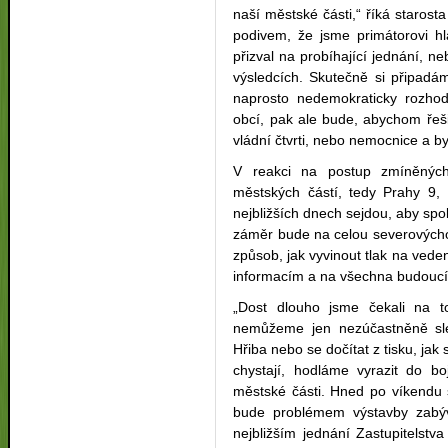
naší městské části,“ říká staros
podivem, že jsme primátorovi hl
přizval na probíhající jednání, n
výsledcích. Skutečně si připadá
naprosto nedemokraticky rozhodu
obcí, pak ale bude, abychom řeši
vládní čtvrti, nebo nemocnice a by
V reakci na postup zmíněných
městských částí, tedy Prahy 9,
nejbližších dnech sejdou, aby spo
záměr bude na celou severovýcho
způsob, jak vyvinout tlak na veden
informacím a na všechna budoucí 
„Dost dlouho jsme čekali na t
nemůžeme jen nezúčastněně sle
Hřiba nebo se dočítat z tisku, j
chystají, hodláme vyrazit do b
městské části. Hned po víkendu 
bude problémem výstavby zabýv
nejbližším jednání Zastupitelst