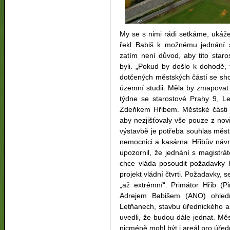
My se s nimi rádi setkáme, ukážem
řekl Babiš k možnému jednání s
zatím není důvod, aby tito star
byli. „Pokud by došlo k dohodě, t
dotčených městských částí se sho
územní studii. Měla by zmapovat
týdne se starostové Prahy 9, L
Zdeňkem Hřibem. Městské části c
aby nezjišťovaly vše pouze z novi
výstavbě je potřeba souhlas měst
nemocnici a kasárna. Hřibův návrh
upozornil, že jednání s magistr
chce vláda posoudit požadavky 
projekt vládní čtvrti. Požadavky, 
„až extrémní“. Primátor Hřib (P
Adrejem Babišem (ANO) ohledn
Letňanech, stavbu úřednického ar
uvedli, že budou dále jednat. Měs
nicméně mohl být i areál pro úřed