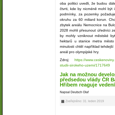
oba politici uvedli, že budou dá
čtvrti, kde by nicméně mohl být i
podmínky, za pozemky požaduje
okruhu za 60 miliard korun. Chc
zbytek areálu Nemocnice na Bulo
2028 mohli přesunout úředníci 
by mohly vzniknout městské byt
hektarů u stanice metra město 
minulosti chtěl například tehdej
areál pro olympijské hry.
Zdroj:
https://www.ceskenoviny.c
studii-sirokeho-uzemi/1717649
Jak na možnou devel
předsedou vlády ČR B
Hřibem reaguje vedení
Napsal Deutsch Olaf
Zveřejněno: 31. leden 2019