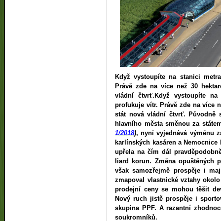
Když vystoupíte na stanici metra
Právě zde na více než 30 hektar
vládní čtvrť.Když vystoupíte na
profukuje vítr. Právě zde na více
stát nová vládní čtvrť. Původně
hlavního města směnou za státem
1/2018
)
, nyní vyjednává výměnu 
karlínských kasáren a Nemocnice 
upřela na čím dál pravděpodobněj
liard korun. Změna opuštěných po
však samozřejmě prospěje i ma
zmapoval vlastnické vztahy okolo
prodejní ceny se mohou těšit dev
Nový ruch jistě prospěje i sporto
skupina PPF. A razantní zhodnoc
soukromníků.