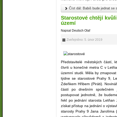
Číst dál: Babiš bude jednat se
Starostové chtějí kvůli
území
Napsal Deutsch Olaf
Zveřejněno: 5. únor 2019
Představitelé městských částí, 
čtvrti u konečné metra C v Letň
územní studii. Měla by zmapovat
týdne se starostové Prahy 9, L
Zdeňkem Hřibem (Piráti). Noviná
částí po dnešním společném j
postupovat jednotně, že budeme
řekl po jednání starosta Letňan
získat přístup na jednání o výstav
starosty Prahy 9 Jana Jarolíma 
vystupovalo cílevědomě a jednotně.