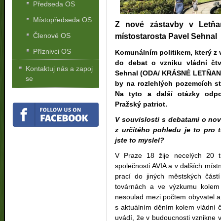
Předseda OS
Místopředseda OS
Z nové zástavby v Letňan
Členové OS
místostarosta Pavel Sehnal
Příznivci OS
Komunálním politikem, který z v
do debat o vzniku vládní čtv
Kontaktuj nás a zapoj
Sehnal (ODA/ KRÁSNÉ LETŇANY)
se
by na rozlehlých pozemcích st
Na tyto a další otázky odpo
Pražský patriot.
V souvislosti s debatami o nové
z určitého pohledu je to pro 
jste to myslel?
V Praze 18 žije necelých 20 ti
společnosti AVIA a v dalších míst
prací do jiných městských částí
továrnách a ve výzkumu kolem 
nesoulad mezi počtem obyvatel a p
s aktuálním děním kolem vládní čt
uvádí, že v budoucnosti vznikne v 