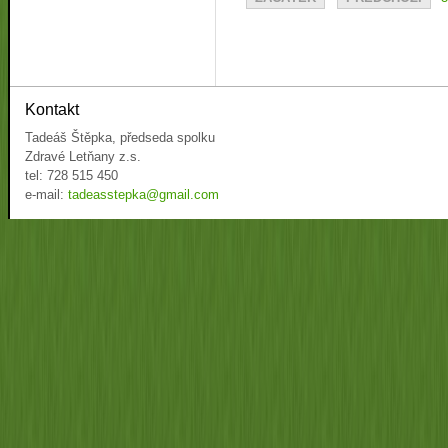
Kontakt
Tadeáš Štěpka, předseda spolku
Zdravé Letňany z.s.
tel: 728 515 450
e-mail:
tadeasstepka@gmail.com