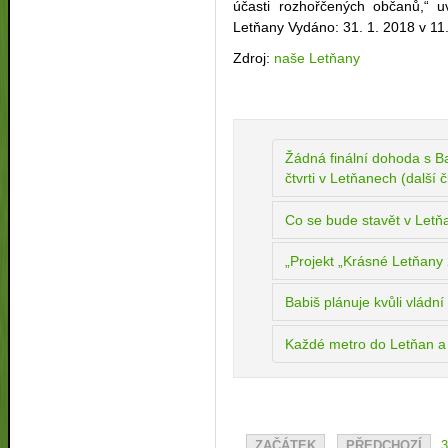
účasti rozhořčených občanů,“ 
Letňany Vydáno: 31. 1. 2018 v 11
Zdroj:
naše Letňany
Žádná finální dohoda s B
čtvrti v Letňanech (další 
Co se bude stavět v Letňa
„Projekt „Krásné Letňany 
Babiš plánuje kvůli vládní 
Každé metro do Letňan a j
ZAČÁTEK
PŘEDCHOZÍ
3