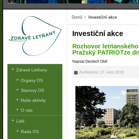
Domů
Investiční akce
Investiční akce
Rozhovor letńanského 
Pražský PATRIOTze dne
Napsal Deutsch Olaf
Zdravé Letňany
Zveřejněno: 27. únor 2019
Orgány OS
Stanovy OS
Naše aktivity
O nás
Lidé
Rada OS