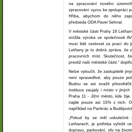
na zpracování nového územníh
zpracování vyzvu ke spolupráci 
Hřiba, abychom do něho zaprac
předseda ODA Pavel Sehnal.
V městské části Prahy 18 Letňany
snížila výroba ve společnosti A
musí lidé cestovat za prací do 
Letňany je to dobrá zpráva, že z
pracovních míst. Skutečnost, že 
prestiž naší městské části.“ doplň
Nelze vyloučit, že zastupitelé j
není spravedlivé, aby pouze jedn
Budou se asi snažit přesvědči
instituce zaujaly i místo v jin
Praha 11 - Jižní město, kde žije 9
najde pouze asi 15% z nich. Ost
například na Pankrác a Budějovic
„Pokud by se měl uskutečnit 
Letňanech, je potřeba vyřešit c
dopravu, parkování, vliv na životn