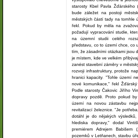
starosty Kbel Pavla Žďárského
bude záležet na postoji městsk
městských částí tady na tomhle ú
řekl. Pokud by měla na zvažova
požadují vypracování studie, kter
na územní studii celého rozs
představu, co to území chce, co u
tím, že zásadními otázkami jsou d
je místem, kde ve velkém přibývaj
zanést stavební záměry v městskýc
rozvoji infrastruktury, protože na
hranici kapacity. "Tohle území 
nové komunikace," řekl Žďárský s
Podle starosty Čakovic Jiřího Vi
dopravy pozdě. Proto pokud by 
území na novou zástavbu nejprv
revitalizací železnice. "Je potřeba,
dotáhl je do nějakých výsledků
hlediska dopravy," dodal Vint
premiérem Adrejem Babišem (A
pozemků v Letňanech, stavbu úře