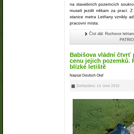
na stavebních pozemcích soukromn
museli jezdit někam za prací. Z
stanice metra Letňany vznikly ad
pracovní místa.
Číst dál: Rozhovor letńa
PATRIOT
Babišova vládní čtvrť
cenu jejich pozemků. P
blízké letiště
Napsal Deutsch Olaf
Zveřejněno: 14. únor 2019