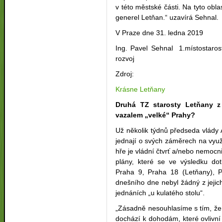
v této městské části. Na tyto ob
generel Letňan.“ uzavírá Sehnal.
V Praze dne 31. ledna 2019
Ing. Pavel Sehnal 1.místostaro
rozvoj
Zdroj:
Krásne Letňany
Druhá TZ starosty Letňany z
vazalem „velké“ Prahy?
Už několik týdnů předseda vlády 
jednají o svých záměrech na vyu
hře je vládní čtvrť a/nebo nemocn
plány, které se ve výsledku dot
Praha 9, Praha 18 (Letňany), 
dnešního dne nebyl žádný z jejich
jednáních „u kulatého stolu“.
„Zásadně nesouhlasíme s tím, že
dochází k dohodám, které ovlivn