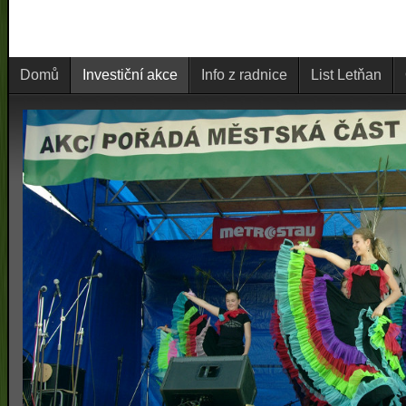
Domů
Investiční akce
Info z radnice
List Letňan