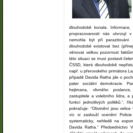
dlouhodobě konala. Informace, k
propracovanosti nás utvrzují 
nemohla být při parazitování
dlouhodobě existovat bez (přine
věnovat velkou pozornost faktům,
této situaci se musí postavit čel
ČSSD, které dlouhodobě nepřistu
např. u přerovského primátora Laj
případě Davida Ratha jde o poch
pater sociální demokracie. P
hejtmana, vlivného poslance,
zastupitele a volebního lídra, a
funkcí jednotlivých politiků.“,
pokračuje: “Obvinění jsou velice
víc si zaslouží ocenění Polici
systematicky, nehledě na expo
Davida Ratha.“ Předsednictvo V