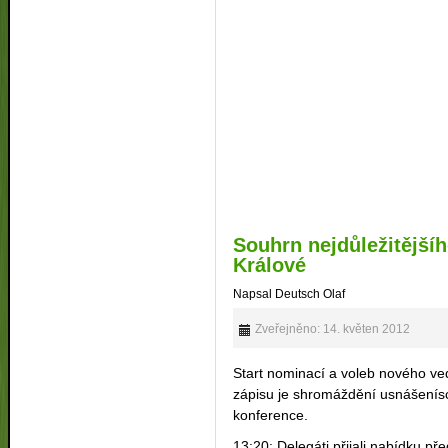
Souhrn nejdůležitějšíh
Králové
Napsal Deutsch Olaf
Zveřejněno: 14. květen 2012
Start nominací a voleb nového ved
zápisu je shromáždění usnášenís
konference.
13:20: Delegáti přijali nabídku p