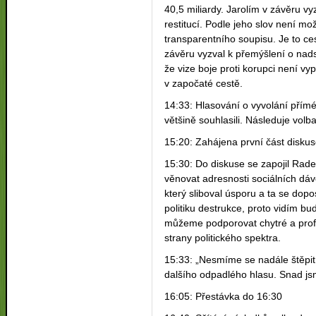
40,5 miliardy. Jarolím v závěru vyz
restitucí. Podle jeho slov není m
transparentního soupisu. Je to 
závěru vyzval k přemýšlení o nads
že vize boje proti korupci není v
v započaté cestě.
14:33: Hlasování o vyvolání přímé 
většině souhlasili. Následuje volb
15:20: Zahájena první část disku
15:30: Do diskuse se zapojil Rad
věnovat adresnosti sociálních dáv
který sliboval úsporu a ta se dop
politiku destrukce, proto vidím bu
můžeme podporovat chytré a profe
strany politického spektra.
15:33: „Nesmíme se nadále štěpit. 
dalšího odpadlého hlasu. Snad js
16:05: Přestávka do 16:30