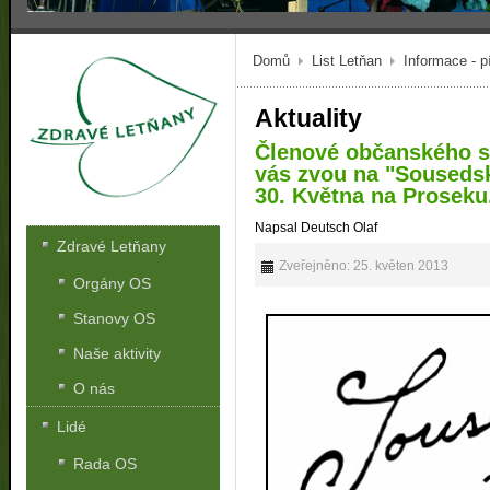
Domů
List Letňan
Informace - p
Aktuality
Členové občanského sd
vás zvou na "Sousedsk
30. Května na Proseku
Napsal Deutsch Olaf
Zdravé Letňany
Zveřejněno: 25. květen 2013
Orgány OS
Stanovy OS
Naše aktivity
O nás
Lidé
Rada OS