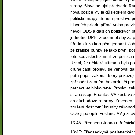
strany. Slova se ujal předseda R
nová pozice VV je důsledkem dvou
politické mapy. Během proslovu p
hlavních priorit, přímá volba prez
nevoli ODS a dalších politických 
jednotné DPH, zrušení platby za po
úředníků za korupční jednání. Joh
že krajské buňky se jako první pos
této souvislosti zmínil, že političt
Uznal, že některá ultimáta byla p
druhé části projevu se věnoval d
patří přijetí zákona, který přikazu
zpřísnění zdanění hazardu, či pro
patnáct let blokované. Proslov zak
strana stojí. Prioritou VV zůstává
do důchodové reformy. Zavedení 
zrušení doživotní imunity zákonod
ODS ji potopili. Poslanci VV ji zno
13:45: Předsedu Johna u řečnické
13:47: Předsedkyně poslaneckého 