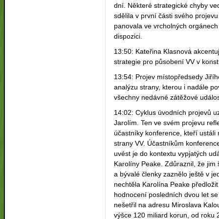
dní. Některé strategické chyby vedl
sdělila v první části svého proje
panovala ve vrcholných orgánech n
dispozici.
13:50: Kateřina Klasnová akcentu
strategie pro působení VV v konstr
13:54: Projev místopředsedy Jiříh
analýzu strany, kterou i nadále p
všechny nedávné zátěžové událost
14:02: Cyklus úvodních projevů u
Jarolím. Ten ve svém projevu refl
účastníky konference, kteří ustál
strany VV. Účastníkům konference 
uvést je do kontextu vypjatých ud
Karolíny Peake. Zdůraznil, že jim
a bývalé členky zaznělo ještě v j
nechtěla Karolína Peake předloži
hodnocení posledních dvou let se 
nešetřil na adresu Miroslava Kal
výšce 120 miliard korun, od roku 