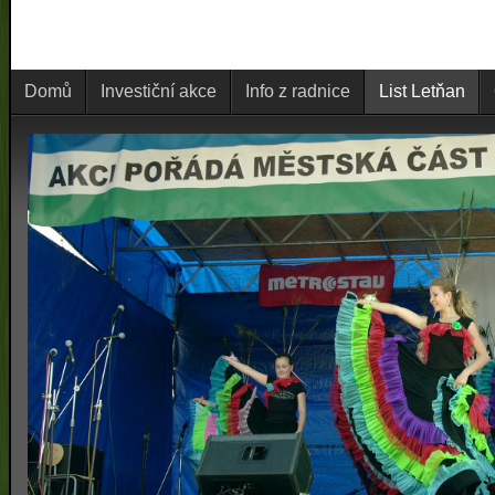
Domů
Investiční akce
Info z radnice
List Letňan