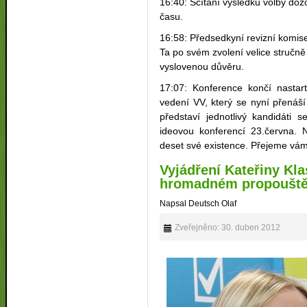
16:40: Sčítání výsledků volby dozo
času.
16:58: Předsedkyní revizní komis
Ta po svém zvolení velice stručn
vyslovenou důvěru.
17:07: Konference končí nasta
vedení VV, který se nyní přenáš
představí jednotlivý kandidáti 
ideovou konferencí 23.června.
deset své existence. Přejeme vám
Vyjádření Kateřiny Kl
hromadném propouštěn
Napsal Deutsch Olaf
Zveřejněno: 30. duben 2012