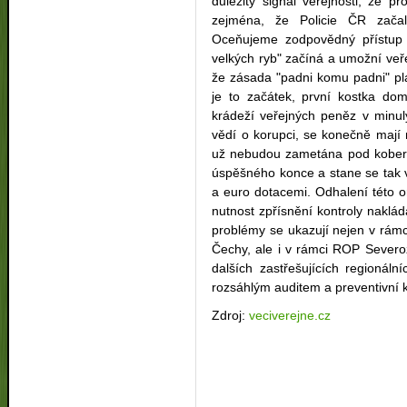
důležitý signál veřejnosti, že pr
zejména, že Policie ČR začal
Oceňujeme zodpovědný přístup p
velkých ryb" začíná a umožní veř
že zásada "padni komu padni" plat
je to začátek, první kostka do
krádeží veřejných peněz v minulý
vědí o korupci, se konečně mají 
už nebudou zametána pod kobere
úspěšného konce a stane se tak v
a euro dotacemi. Odhalení této 
nutnost zpřísnění kontroly naklá
problémy se ukazují nejen v rám
Čechy, ale i v rámci ROP Severo
dalších zastřešujících regionál
rozsáhlým auditem a preventivní 
Zdroj:
veciverejne.cz