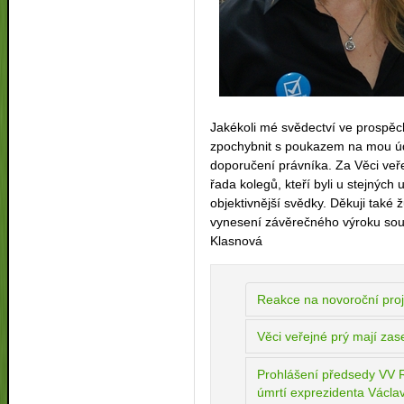
Jakékoli mé svědectví ve prospěch
zpochybnit s poukazem na mou úd
doporučení právníka. Za Věci veře
řada kolegů, kteří byli u stejných
objektivnější svědky. Děkuji také
vynesení závěrečného výroku soud
Klasnová
Reakce na novoroční pro
Věci veřejné prý mají zase
Prohlášení předsedy VV 
úmrtí exprezidenta Václa