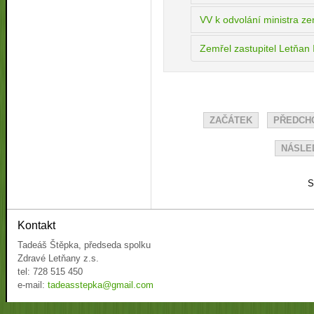
VV k odvolání ministra ze
Zemřel zastupitel Letňan 
ZAČÁTEK
PŘEDCH
NÁSLED
S
Kontakt
Tadeáš Štěpka, předseda spolku
Zdravé Letňany z.s.
tel: 728 515 450
e-mail:
tadeasstepka@gmail.com