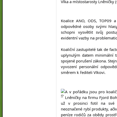
Vlka a místostarosty Lněničky 
Koalice ANO, ODS, TOP09 a 
odpovědné osoby svými hlasy 
schopni vysvětlit svůj post
evidentní vazby na problemati
Koaliční zastupitelé tak de fact
uplynulým datem minimální tr
spojené porušení zákona. Stejn
vyvození personální odpovědn
směrem k řediteli Vlkovi.
A v pořádku jsou pro koaličn
Lněničky na firmu Fjord Bohe
už v prosinci fotil na své p
neoznačené rybí produkty, ačkol
peníze rodičů za obědy prostř