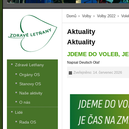
Domů
Volby
Volby 2022
Vole
Aktuality
Aktuality
JDEME DO VOLEB, JE
Napsal Deutsch Olaf
Zdravé Letňany
Zveřejněno: 14. červenec 2026
Orgány OS
Stanovy OS
Naše aktivity
O nás
Lidé
Rada OS