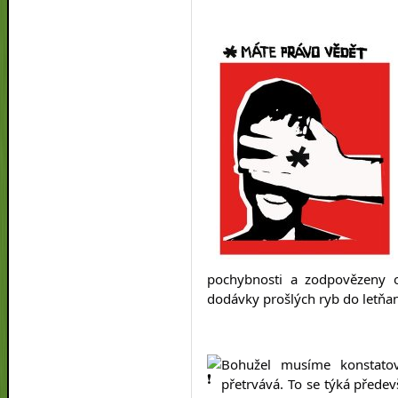
pochybnosti a zodpovězeny ot
dodávky prošlých ryb do letňan
Bohužel musíme konstatova
přetrvává. To se týká předev