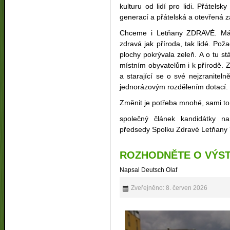
kulturu od lidí pro lidi. Přáte
generací a přátelská a otevřená 
Chceme i Letňany ZDRAVÉ. Mám
zdravá jak příroda, tak lidé. Po
plochy pokrývala zeleň. A o tu stáv
místním obyvatelům i k přírodě. Z
a starající se o své nejzranitel
jednorázovým rozdělením dotací.
Změnit je potřeba mnohé, sami to
společný článek kandidátky n
předsedy Spolku Zdravé Letňany
ROZHODNĚTE O VÝSTA
Napsal Deutsch Olaf
Zveřejněno: 8. červen 2026