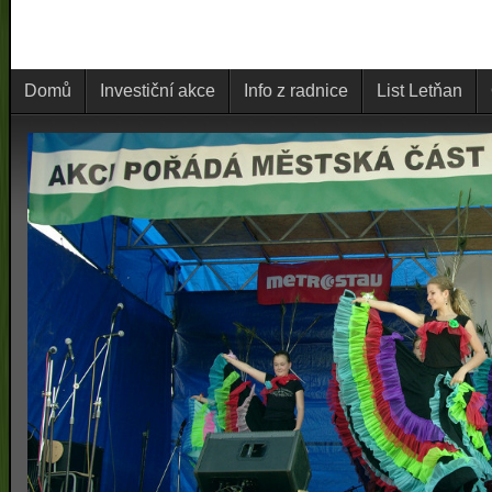
Domů
Investiční akce
Info z radnice
List Letňan