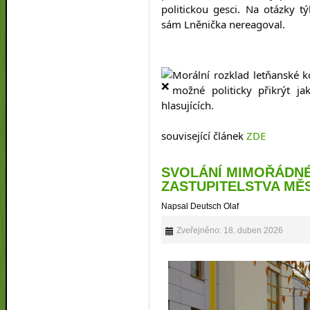
politickou gesci. Na otázky tý
sám Lněnička nereagoval.
Morální rozklad letňanské ko
možné politicky přikrýt ja
hlasujících.
související článek 
ZDE
SVOLÁNÍ MIMOŘÁDN
ZASTUPITELSTVA MĚS
Napsal Deutsch Olaf
Zveřejněno: 18. duben 2026