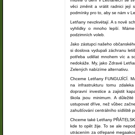
věci změnit a vrátit radnici jej
podmínky pro to, aby se nám v Le
Letňany nevzkvétají. A s nově s
vyhlídky o mnoho lepší. Máme
podzimních voleb.
Jako zástupci našeho občanského
si doslova vydupali záchranu letiš
potřeba udělat mnohem víc a s
nedokáže. My, jako Zdravé Letňa
Zelených nabízíme alternativu.
Chceme Letňany FUNGUJÍCÍ. Mají t
na infrastrukturu tomu zdaleka
dopravní investice a zajistit kap
škola jsou minimum. A důležit
ustupovat dříve, než vůbec začne
zahušťování centrálního sídliště 
Chceme také Letňany PŘÁTELSKÉ.
kde to opět žije. To se ale nep
utrácením za otřepané megaakce