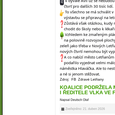
 V bývalé Avii už se nebudou 
čtvrť pro dalších 30 tisíc lidí.
 To všechno se má schválit 
výstavbu se připravují na leti
Zůstává však otázkou, kudy 
chodit do školy nebo k lékaři
 Vzhledem ke zmařeným plán
na polovině rozvojové plochy
zeleň jako třeba v Nových Let
nových čtvrtí nemohou být vyp
A co nabízí město Letňanům 
podařilo vyjednat velmi málo.
náměstka Hlaváčka. Ale to nest
a né si jenom stěžovat.
Zdroj: FB Zdravé Letňany
KOALICE PODRŽELA 
I ŘEDITELE VLKA VE
Napsal Deutsch Olaf
Zveřejněno: 21. duben 2026