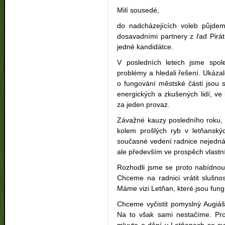
Milí sousedé,
do nadcházejících voleb půjde
dosavadními partnery z řad Pirá
jedné kandidátce.
V posledních letech jsme spole
problémy a hledali řešení. Ukáza
o fungování městské části jsou 
energických a zkušených lidí, v
za jeden provaz.
Závažné kauzy posledního roku, 
kolem prošlých ryb v letňanskýc
současné vedení radnice nejedná
ale především ve prospěch vlast
Rozhodli jsme se proto nabídnou
Chceme na radnici vrátit slušno
Máme vizi Letňan, které jsou fung
Chceme vyčistit pomyslný Augiášů
Na to však sami nestačíme. Pros
mluvte o dění v Letňanech se s