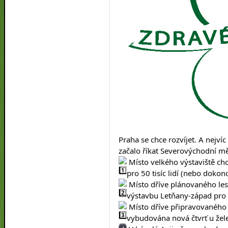
Praha se chce rozvíjet. A nejvíc
začalo říkat Severovýchodní měs
 Místo velkého výstaviště ch
pro 50 tisíc lidí (nebo dokon
 Místo dříve plánovaného les
výstavbu Letňany-západ pro as
 Místo dříve připravovanéh
vybudována nová čtvrť u železn