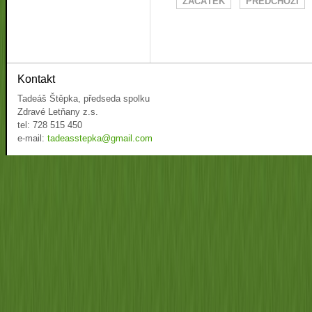
ZAČÁTEK
PŘEDCHOZÍ
Kontakt
Tadeáš Štěpka, předseda spolku
Zdravé Letňany z.s.
tel: 728 515 450
e-mail:
tadeasstepka@gmail.com