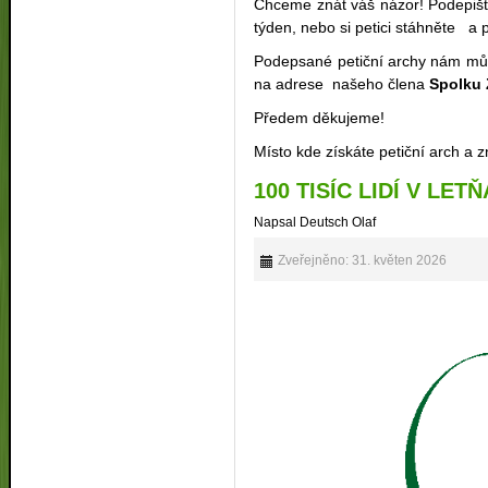
Chceme znát váš názor! Podepišt
týden, nebo si petici stáhněte a 
Podepsané petiční archy nám můž
na adrese našeho člena
Spolku 
Předem děkujeme!
Místo kde získáte petiční arch a 
100 TISÍC LIDÍ V LET
Napsal Deutsch Olaf
Zveřejněno: 31. květen 2026