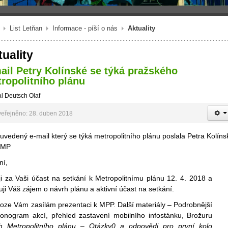
List Letňan
Informace - píší o nás
Aktuality
uality
ail Petry Kolínské se týká pražského
ropolitního plánu
l Deutsch Olaf
eřejněno: 28. duben 2018
uvedený e-mail který se týká metropolitního plánu poslala Petra Kolíns
HMP
ní,
ji za Vaši účast na setkání k Metropolitnímu plánu 12. 4.
2018
a
ji Váš zájem o návrh plánu a aktivní účast na setkání.
loze Vám zasílám prezentaci k MPP. Další materiály – Podrobnější
onogram akcí, přehled zastavení mobilního infostánku, Brožuru
h Metropolitního plánu – Otázky0 a odpovědi pro první kolo