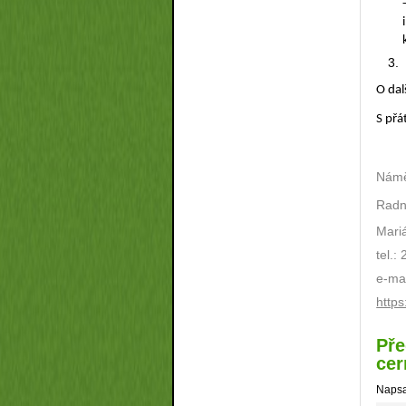
O dal
S př
Námě
Radn
Mari
tel.:
e-ma
https
Pře
cer
Napsa