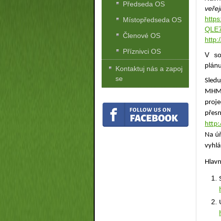
Předseda OS
veře
http
Místopředseda OS
QLE7
Členové OS
http:
Příznivci OS
V so
plánu
Kontaktuj nás a zapoj
se
Sled
MHMP
proj
pře
http
Na úř
vyhlá
Hlavn