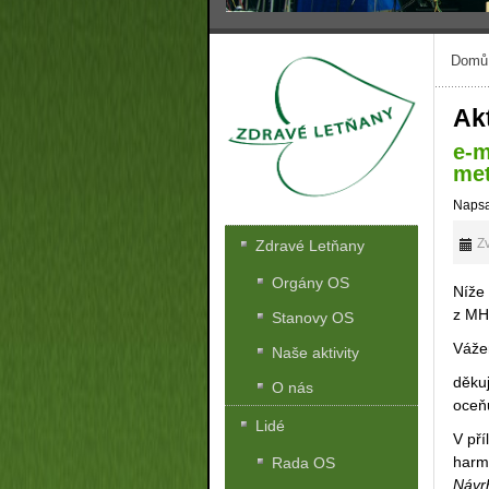
Domů
Akt
e-m
met
Napsa
Zv
Zdravé Letňany
Orgány OS
Níže 
z M
Stanovy OS
Váže
Naše aktivity
děku
O nás
oceňu
Lidé
V pří
harm
Rada OS
Návr