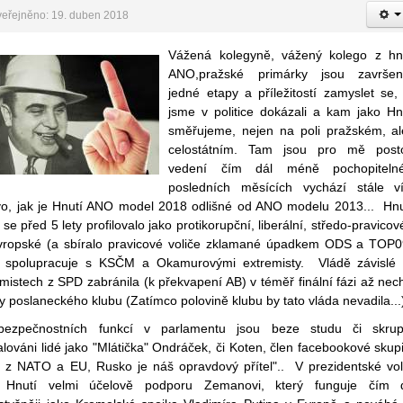
eřejněno: 19. duben 2018
Vážená kolegyně, vážený kolego z hn
ANO,pražské primárky jsou završe
jedné etapy a příležitostí zamyslet se,
jsme v politice dokázali a kam jako Hn
směřujeme, nejen na poli pražském, al
celostátním. Tam jsou pro mě post
vedení čím dál méně pochopiteln
posledních měsících vychází stále v
vo, jak je Hnutí ANO model 2018 odlišné od ANO modelu 2013... Hnu
 se před 5 lety profilovalo jako protikorupční, liberální, středo-pravicov
vropské (a sbíralo pravicové voliče zklamané úpadkem ODS a TOP0
 spolupracuje s KSČM a Okamurovými extremisty. Vládě závislé
mistech z SPD zabránila (k překvapení AB) v téměř finální fázi až nec
ny poslaneckého klubu (Zatímco polovině klubu by tato vláda nevadila...
ezpečnostních funkcí v parlamentu jsou beze studu či skrup
lováni lidé jako "Mlátička" Ondráček, či Koten, člen facebookové skup
č z NATO a EU, Rusko je náš opravdový přítel".. V prezidentské vo
 Hnutí velmi účelově podporu Zemanovi, který funguje čím 