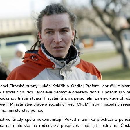
anci Pirátské strany Lukáš Kolářík a Ondřej Profant doručili ministr
e a sociálních věcí Jaroslavě Němcové otevřený dopis. Upozorňují v 
učasnou tristní situaci IT systémů a na personální změny, které ohrož
vání Ministerstva práce a sociálních věcí ČR. Ministryni nabídli při řeš
í na ministerstvu pomoc.
notlivé úřady spolu nekomunikují. Pokud maminka přechází z peněž
ci na mateřské na rodičovský příspěvek, musí jít nejdřív na Čes