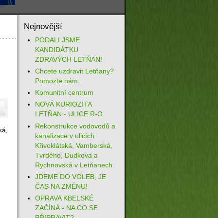
Nejnovější
PODALI JSME
KANDIDÁTKU
ZDRAVÝCH LETŇAN!
Chcete uzdravit Letňany?
Pomozte nám.
Komunitní centrum
NOVÁ KURIOZITA
LETŇAN - ULICE R-O
Rekonstrukce vodovodů a
ká,
kanalizace v ulicích
Křivoklátská, Vamberská,
Tvrdého, Dudkova a
Rychnovská v Letňanech.
JDEME DO VOLEB, JE
ČAS NA ZMĚNU!
OPRAVA KBELSKÉ
ZAČÍNÁ - NA CO SE
PŘIPRAVIT?