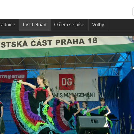
 radnice
List Letňan
O čem se píše
Volby