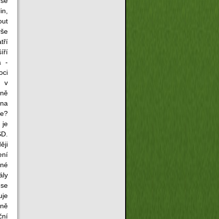
 se
in,
out
vše
tří
íří
a -
oci
u v
dně
 na
če?
 je
SD.
ěji
ení
dné
ály
 se
uje
aně
ční