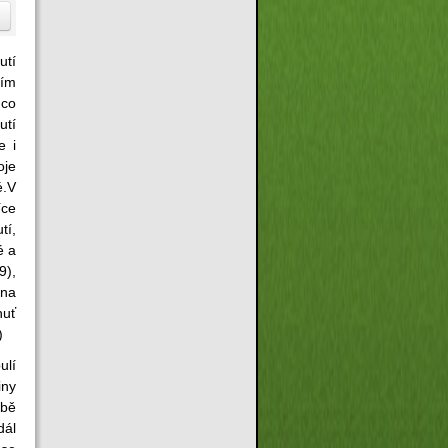
utí
ním
 co
utí
e i
oje
é.V
íce
tí,
é a
9),
 na
huť
)
ulí
iny
lbě
dál