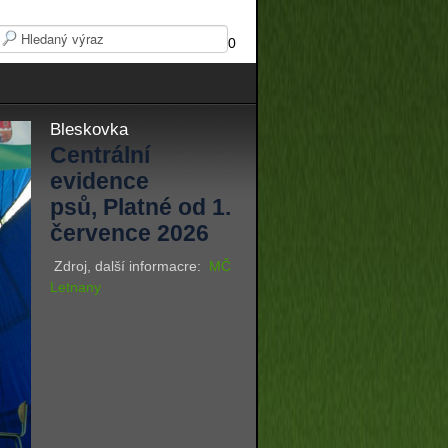
0
Bleskovka
Centrální
evidence
psů, Platné od 1.
července 2026
Zdroj, další informacre:
MČ
Letnany