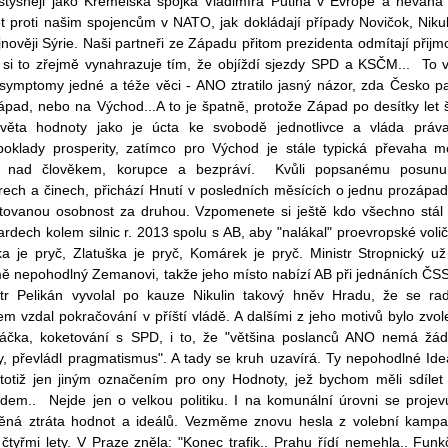
styšněji jako Kremelská spojka Vladimíra Putina v Evropě a neváhá
t proti našim spojencům v NATO, jak dokládají případy Novičok, Nikul
jnověji Sýrie. Naši partneři ze Západu přitom prezidenta odmítají přijm
 si to zřejmě vynahrazuje tím, že objíždí sjezdy SPD a KSČM... To 
 symptomy jedné a téže věci - ANO ztratilo jasný názor, zda Česko pa
pad, nebo na Východ...A to je špatně, protože Západ po desítky let š
věta hodnoty jako je úcta ke svobodě jednotlivce a vláda práv
poklady prosperity, zatímco pro Východ je stále typická převaha m
u nad člověkem, korupce a bezpráví. Kvůli popsanému posun
rech a činech, přichází Hnutí v posledních měsících o jednu prozápa
ntovanou osobnost za druhou. Vzpomenete si ještě kdo všechno stál
ardech kolem silnic r. 2013 spolu s AB, aby "nalákal" proevropské voli
ka je pryč, Zlatuška je pryč, Komárek je pryč. Ministr Stropnický už
mě nepohodlný Zemanovi, takže jeho místo nabízí AB při jednáních ČS
str Pelikán vyvolal po kauze Nikulin takový hněv Hradu, že se rad
m vzdal pokračování v příští vládě. A dalšími z jeho motivů bylo zvol
áčka, koketování s SPD, i to, že "většina poslanců ANO nemá žá
y, převládl pragmatismus". A tady se kruh uzavírá. Ty nepohodlné Ide
 totiž jen jiným označením pro ony Hodnoty, jež bychom měli sdílet
dem.. Nejde jen o velkou politiku. I na komunální úrovni se projev
ěná ztráta hodnot a ideálů. Vezměme znovu hesla z volební kamp
čtyřmi lety. V Praze zněla: "Konec trafik.. Prahu řídí nemehla.. Funk