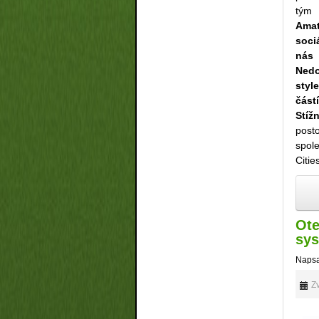
tým 
Amat
soci
nás 
Nedo
styl
část
Stíž
post
spol
Citie
Ote
sy
Napsa
Zv