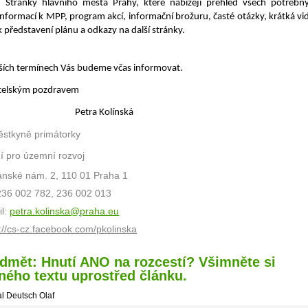
- Stránky hlavního města Prahy, které nabízejí přehled všech potřebn
informací k MPP, program akcí, informační brožuru, časté otázky, krátká vi
k představení plánu a odkazy na další stránky.
ších termínech Vás budeme včas informovat.
átelským pozdravem
Petra Kolínská
stkyně primátorky
í pro územní rozvoj
ánské nám. 2, 110 01 Praha 1
 236 002 782, 236 002 013
il:
petra.kolinska@praha.eu
://cs-cz.facebook.com/pkolinska
dmět: Hnutí ANO na rozcestí? Všimněte si
ného textu uprostřed článku.
l Deutsch Olaf