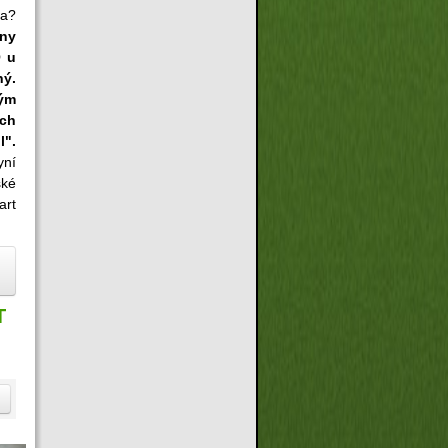
ta?
hny
O u
ný.
kým
ých
l".
ní
ské
art
T