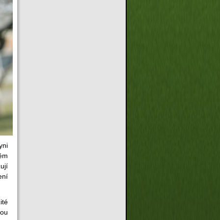
yni
něm
ují
ení
ité
kou