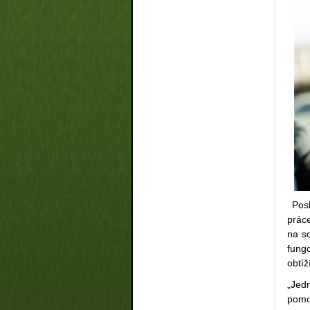
Posl
prác
na so
fungo
obtíž
„Jed
pomo