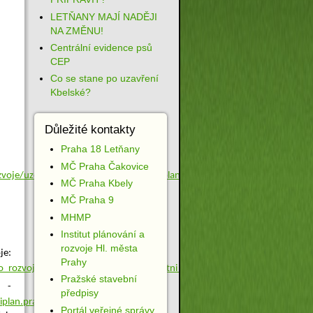
LETŇANY MAJÍ NADĚJI
NA ZMĚNU!
Centrální evidence psů
CEP
Co se stane po uzavření
Kbelské?
Důležité kontakty
Praha 18 Letňany
MČ Praha Čakovice
voje/uzemni_planovani/metropolitni_plan
MČ Praha Kbely
MČ Praha 9
MHMP
Institut plánování a
rozvoje Hl. města
e:
Prahy
_rozvoje/uzemni_planovani/metropolitni_plan
Pražské stavební
-
předpisy
iplan.praha.eu
Portál veřejné správy