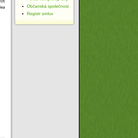
ých
Občanská společnost
dea
Registr smluv