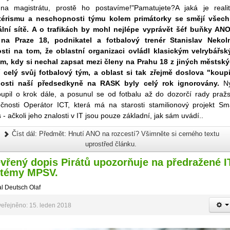
na magistrátu, prostě ho postavíme!"Pamatujete?A jaká je reali
érismu a neschopnosti týmu kolem primátorky se smějí všec
ální sítě. A o trafikách by mohl nejlépe vyprávět šéf buňky AN
na Praze 18, podnikatel a fotbalový trenér Stanislav Nekol
sti na tom, že oblastní organizaci ovládl klasickým velrybářs
em, kdy si nechal zapsat mezi členy na Prahu 18 z jiných městsk
í celý svůj fotbalový tým, a oblast si tak zřejmě doslova "koupi
nosti naší předsedkyně na RASK byly celý rok ignorovány.
Ny
oupil o krok dále, a posunul se od fotbalu až do dozorčí rady praž
ečnosti Operátor ICT, která má na starosti stamilionový projekt Sm
s - ačkoli jeho znalosti v IT jsou pouze základní, jak sám uvádí..
Číst dál: Předmět: Hnutí ANO na rozcestí? Všimněte si cerného textu
uprostřed článku.
vřený dopis Pirátů upozorňuje na předražené I
stémy MPSV.
l Deutsch Olaf
eřejněno: 15. leden 2018