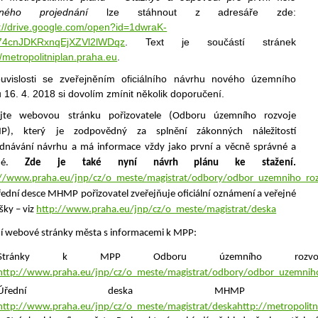
jného projednání
lze stáhnout z adresáře zde:
s://drive.google.com/open?id=1dwraK-
4cnJDKRxnqEjXZVl2lWDqz
. Text je součástí stránek
//metropolitniplan.praha.eu
.
uvislosti se zveřejněním oficiálního návrhu nového územního
 16. 4. 2018 si dovolím zmínit několik doporučení.
ujte webovou stránku
pořizovatele
(Odboru územního rozvoje
), který je zodpovědný za splnění zákonných náležitostí
ednávání návrhu a má informace vždy jako
první
a věcně správné a
sné.
Zde je také nyní návrh plánu ke stažení.
://www.praha.eu/jnp/cz/o_meste/magistrat/odbory/odbor_uzemniho_roz
ední desce MHMP pořizovatel zveřejňuje oficiální oznámení a veřejné
šky – viz
http://www.praha.eu/jnp/cz/o_meste/magistrat/deska
í webové stránky města s informacemi k MPP:
Stránky k MPP Odboru územního rozvoj
http://www.praha.eu/jnp/cz/o_meste/magistrat/odbory/odbor_uzemniho
Úřední deska MHMP 
http://www.praha.eu/jnp/cz/o_meste/magistrat/deska
http://metropolitn