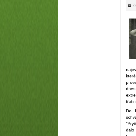
Zv
naje
které
proe
dnes
extre
třeti
Do b
schva
"Pry
dalo