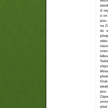
bezo
stavě
či ne
a on
jsou
na Zá
do s
před
stát
názo
orie
bilbo
Telič
zřej
Mini
přede
Ondr
ideál
jsou
Zápa
zmín
před 