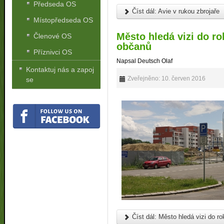
Předseda OS
Číst dál: Avie v rukou zbrojaře
Místopředseda OS
Město hledá vizi do ro
Členové OS
občanů
Příznivci OS
Napsal Deutsch Olaf
Kontaktuj nás a zapoj
Zveřejněno: 10. červen 2016
se
Číst dál: Město hledá vizi do r