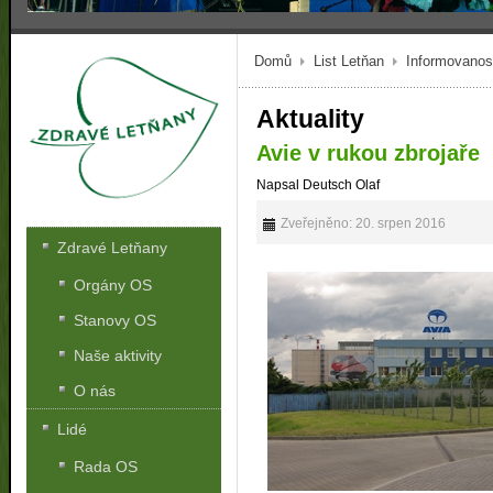
Domů
List Letňan
Informovanos
Aktuality
Avie v rukou zbrojaře
Napsal Deutsch Olaf
Zveřejněno: 20. srpen 2016
Zdravé Letňany
Orgány OS
Stanovy OS
Naše aktivity
O nás
Lidé
Rada OS