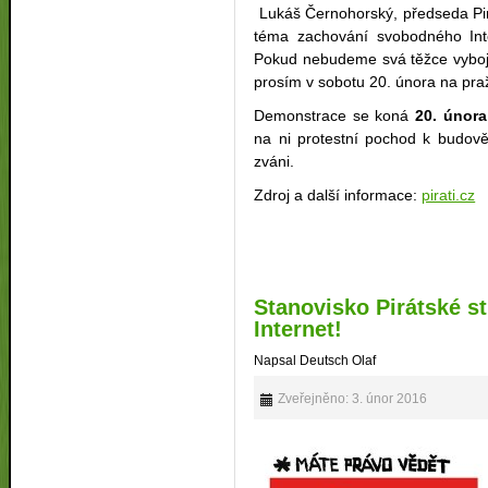
Lukáš Černohorský, předseda Pir
téma zachování svobodného Inte
Pokud nebudeme svá těžce vybojov
prosím v sobotu 20. února na pražs
Demonstrace se koná
20. února
na ni protestní pochod k budově
zváni.
Zdroj a další informace:
pirati.cz
Stanovisko Pirátské s
Internet!
Napsal Deutsch Olaf
Zveřejněno: 3. únor 2016