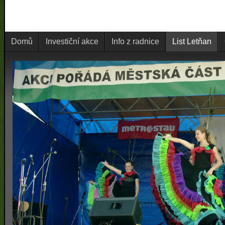
Domů
Investiční akce
Info z radnice
List Letňan