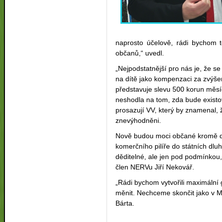
naprosto účelově, rádi bychom to
občanů,“ uvedl.
„Nejpodstatnější pro nás je, že s
na dítě jako kompenzaci za zvýše
představuje slevu 500 korun měsíč
neshodla na tom, zda bude existov
prosazují VV, který by znamenal, ž
znevýhodněni.
Nově budou moci občané kromě d
komerčního pilíře do státních dlu
děditelné, ale jen pod podmínkou
člen NERVu Jiří Nekovář.
„Rádi bychom vytvořili maximáln
měnit. Nechceme skončit jako v M
Bárta.