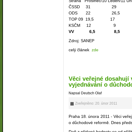
Strana Prosinec/10 Leden/11 Ún
ČSSD 31 29 
ODS 22 26,5 
TOP 09 19,5 17 
KSČM 12 9 
VV 6,5 8,5
Zdroj: SANEP
celý článek
zde
Věci veřejné dosahují
vyjednávání o důchod
Napsal Deutsch Olaf
Zveřejněno: 20. únor 2011
Praha 18. února 2011 - Věci veře
o důchodové reformě. Dnes představi
Daň z přidané hodnoty se od příšt