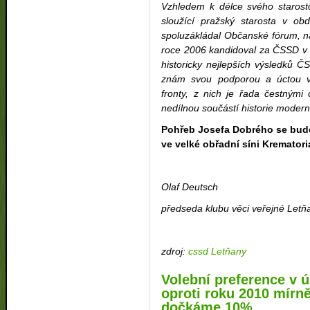
Vzhledem k délce svého starost
sloužící pražský starosta v o
spoluzákládal Občanské fórum, ná
roce 2006 kandidoval za ČSSD v 
historicky nejlepších výsledků 
znám svou podporou a úctou v
fronty, z nich je řada čestným
nedílnou součástí historie modern
Pohřeb Josefa Dobrého se bude
ve velké obřadní síni Krematori
Olaf Deutsch
předseda klubu věci veřejné Letň
zdroj:
cssd Letňany
Volební preference v 
oproti roku 2010 mírně
dočkáme 10%