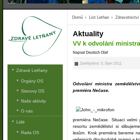
Domů
List Letňan
Zdravotnictví
Aktuality
VV k odvolání ministr
Napsal Deutsch Olaf
Zveřejněno: 5. říjen 2011
Zdravé Letňany
Orgány OS
Odvolání ministra zemědělst
premiéra Nečase.
Stanovy OS
Naše aktivity
O nás
premiéra Nečase. Situaci velm
Lidé
resortu zemědělství si slibujem
Rada OS
lesům. Krok premiéra bereme na 
veřejných dlouhodobě známý a ko