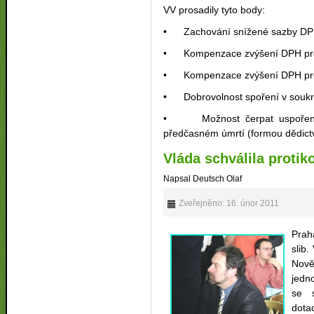
VV prosadily tyto body:
• Zachování snížené sazby DPH 
• Kompenzace zvýšení DPH pr
• Kompenzace zvýšení DPH pro 
• Dobrovolnost spoření v souk
• Možnost čerpat uspořené p
předčasném úmrtí (formou dědictv
Vláda schválila protik
Napsal Deutsch Olaf
Zveřejněno: 16. únor 2011
Prah
slib
Nově
jedno
se s
dotac