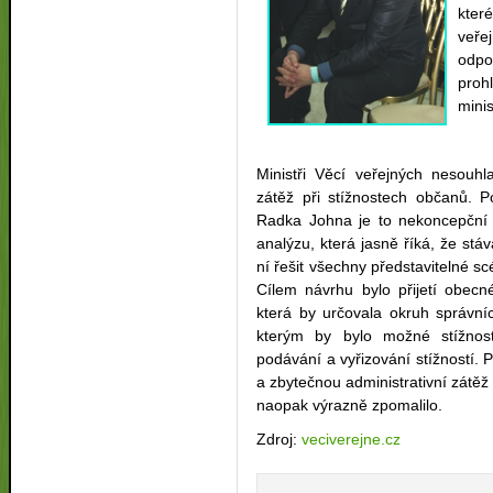
kter
veře
odpo
proh
minis
Ministři Věcí veřejných nesouhl
zátěž při stížnostech občanů. P
Radka Johna je to nekoncepční ř
analýzu, která jasně říká, že stáv
ní řešit všechny představitelné s
Cílem návrhu bylo přijetí obecné
která by určovala okruh správníc
kterým by bylo možné stížnosti 
podávání a vyřizování stížností.
a zbytečnou administrativní zátěž s
naopak výrazně zpomalilo.
Zdroj:
veciverejne.cz