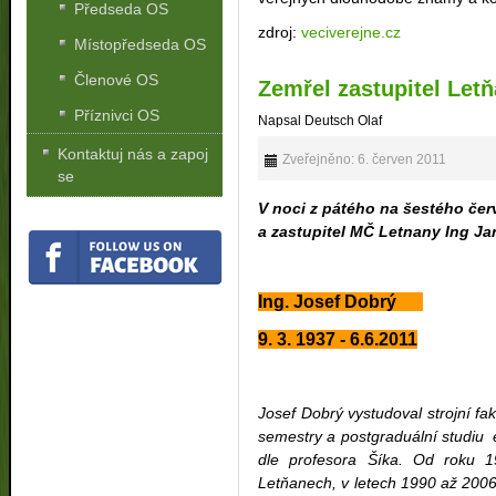
Předseda OS
zdroj:
veciverejne.cz
Místopředseda OS
Členové OS
Zemřel zastupitel Letň
Příznivci OS
Napsal Deutsch Olaf
Kontaktuj nás a zapoj
Zveřejněno: 6. červen 2011
se
V noci z pátého na šestého čer
a zastupitel MČ Letnany Ing Ja
Ing. Josef Dobrý
9. 3. 1937 - 6.6.2011
Josef Dobrý vystudoval strojní fa
semestry a postgraduální studiu 
dle profesora Šíka. Od roku 
Letňanech, v letech 1990 až 2006