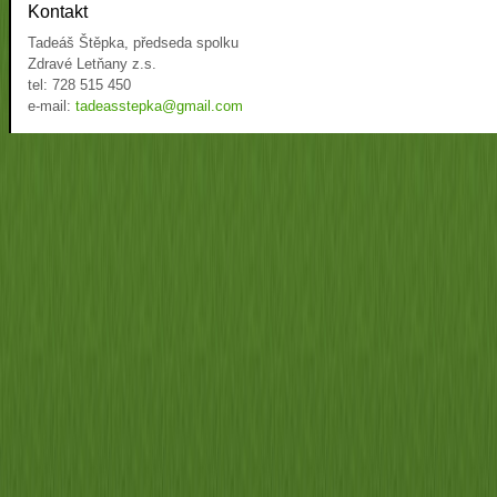
Kontakt
Tadeáš Štěpka, předseda spolku
Zdravé Letňany z.s.
tel: 728 515 450
e-mail:
tadeasstepka@gmail.com