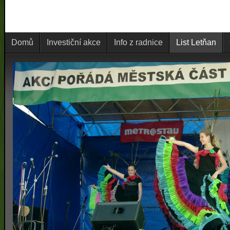
Domů
Investiční akce
Info z radnice
List Letňan