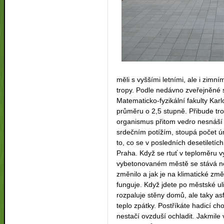
měli s vyššími letními, ale i zimn
tropy. Podle nedávno zveřejněné s
Matematicko-fyzikální fakulty Karl
průměru o 2,5 stupně. Přibude tr
organismus přitom vedro nesnáší z
srdečním potížím, stoupá počet úm
to, co se v posledních desetiletí
Praha. Když se rtuť v teploměru v
vybetonovaném městě se stává ne
změnilo a jak je na klimatické zm
funguje. Když jdete po městské ul
rozpaluje stěny domů, ale taky asf
teplo zpátky. Postříkáte hadicí c
nestačí ovzduší ochladit. Jakmil