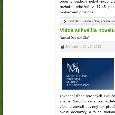
obou případech nebyl nikdo z
rozhořel přibližně v 17:45 pob
motorovém prostoru.
Číst dál: Stejná linka, stejná u
Vláda schválila novel
Napsal Deutsch Olaf
Zveřejněno: 30. září 2015
zavedení třech povinných zkouše
zřizuje Národní rada pro vzděl
zákona zavádí povinný rok předš
školní docházky, a to od školn