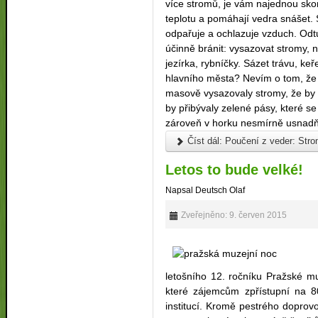
více stromů, je vám najednou skoro
teplotu a pomáhají vedra snášet. 
odpařuje a ochlazuje vzduch. Odtu
účinně bránit: vysazovat stromy, n
jezírka, rybníčky. Sázet trávu, keř
hlavního města? Nevím o tom, že 
masově vysazovaly stromy, že by n
by přibývaly zelené pásy, které se 
zároveň v horku nesmírně usnadňu
Číst dál: Poučení z veder: Stro
Letos to bude velké!
Napsal Deutsch Olaf
Zveřejněno: 9. červen 2015
letošního 12. ročníku Pražské muz
které zájemcům zpřístupní na 8
institucí. Kromě pestrého doprov