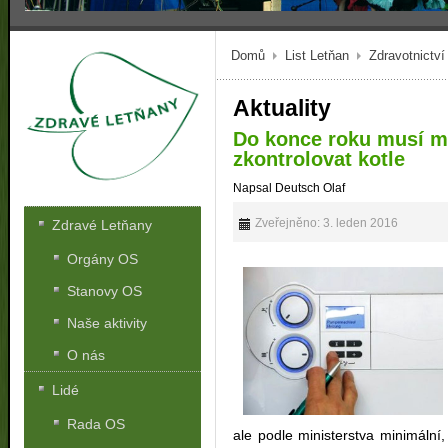
Domů
List Letňan
Zdravotnictví
Aktuality
Do konce roku musí m
zkontrolovat kotle
Napsal Deutsch Olaf
Zveřejněno: 3. leden 2016
Zdravé Letňany
Orgány OS
Stanovy OS
Naše aktivity
O nás
Lidé
Rada OS
ale podle ministerstva minimální, 