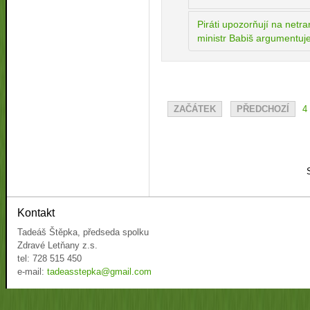
Piráti upozorňují na netr
ministr Babiš argumentuje
ZAČÁTEK
PŘEDCHOZÍ
4
Kontakt
Tadeáš Štěpka, předseda spolku
Zdravé Letňany z.s.
tel: 728 515 450
e-mail:
tadeasstepka@gmail.com