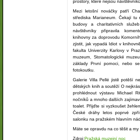
prostory, které nejsou návštěvní
Mezi letošní nováčky patří Cha
střediska Marianeum. Čekají tu 
budovy a charitativních slu
návštěvníky připravila komen
knihovny za doprovodu Komorníh
zjistit, jak vypadá Idiot v knihov
fakulta Univerzity Karlovy v Pra
muzeum, Stomatologické muzeu
základy První pomoci, nebo se
fotokoutku.
Galerie Villa Pellé jistě potěší 
dětských knih a soutěží O nejkrásn
prohlédnout výstavu Michael Rit
nočníků a mnoho dalších zajímav
toalet. Přijďte si vyzkoušet žeh
České dráhy letos poprvé zpřís
salonku na pražském hlavním nád
Máte se opravdu na co těšit a my 
Zdroj:
Pražská muzejní noc