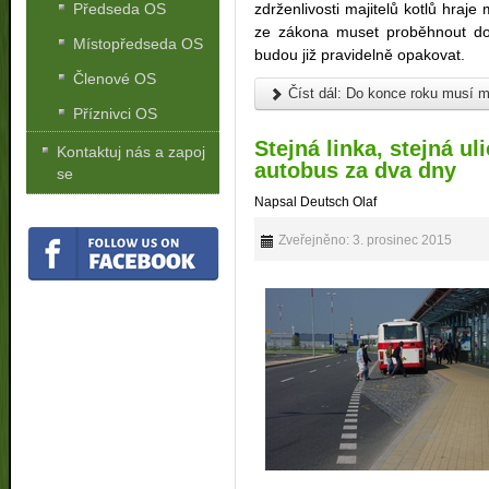
Předseda OS
zdrženlivosti majitelů kotlů hraje 
ze zákona muset proběhnout do 
Místopředseda OS
budou již pravidelně opakovat.
Členové OS
Číst dál: Do konce roku musí ma
Příznivci OS
Stejná linka, stejná ul
Kontaktuj nás a zapoj
autobus za dva dny
se
Napsal Deutsch Olaf
Zveřejněno: 3. prosinec 2015