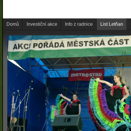
Domů
Investiční akce
Info z radnice
List Letňan