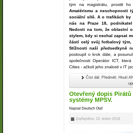
tým na magistrátu, prostě ho 
Amatérismu a neschopnosti t
sociální sítě. A o trafikách 
nás na Praze 18, podnikatel 
Nedosti na tom, že oblastní o
stylem, kdy si nechal zapsat m
částí celý svůj fotbalový tým,
Stížnosti naší předsedkyně n
postoupil o krok dále, a posunu
společnosti Operátor ICT, která
Cities - ačkoli jeho znalosti v IT 
Číst dál: Předmět: Hnutí A
up
Otevřený dopis Pirátů
systémy MPSV.
Napsal Deutsch Olaf
Zveřejněno: 15. leden 2018