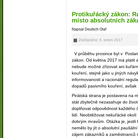
Protikuřácký zákon: R
místo absolutních zák
Napsal Deutsch Olaf
Zveřejněno: 6. leden 2017
V průběhu prosince byl v Poslan
zákon. Od května 2017 má platit a
nebude možné zřizovat ani kuřár
kouření, stejně jako u jiných návyk
informovanosti a racionální regul
dopadů pasivního kouření, avšak n
Pirátská strana je postavena na 
stát zbytečně nezasahuje do život
doplňovat odpovědnost každého č
lidí. Neobtěžovat nekuřácké okolí 
dobrým mravům. Otázka je, jestli
nemělo by jít o absolutní paušální
zájem zákazníků a zaměstnanců na