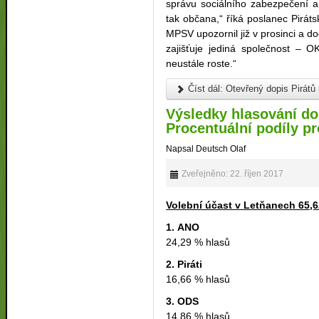
správu sociálního zabezpečení a
tak občana,“ říká poslanec Piráts
MPSV upozornil již v prosinci a 
zajišťuje jediná společnost – O
neustále roste.“
Číst dál: Otevřený dopis Pirát
Výsledky hlasování do
Procentuální podíly pr
Napsal Deutsch Olaf
Zveřejněno: 22. říjen 2017
Volební účast v Letňanech 65,
1. ANO
24,29 % hlasů
2. Piráti
16,66 % hlasů
3. ODS
14,86 % hlasů