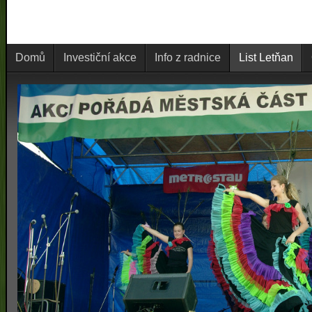
Domů
Investiční akce
Info z radnice
List Letňan