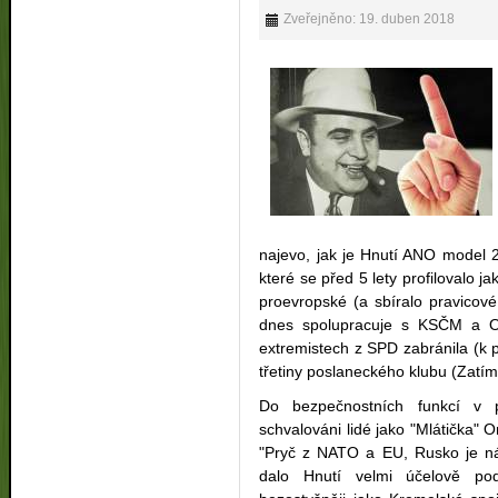
Zveřejněno: 19. duben 2018
najevo, jak je Hnutí ANO model 
které se před 5 lety profilovalo ja
proevropské (a sbíralo pravico
dnes spolupracuje s KSČM a O
extremistech z SPD zabránila (k p
třetiny poslaneckého klubu (Zatímc
Do bezpečnostních funkcí v p
schvalováni lidé jako "Mlátička" 
"Pryč z NATO a EU, Rusko je náš
dalo Hnutí velmi účelově po