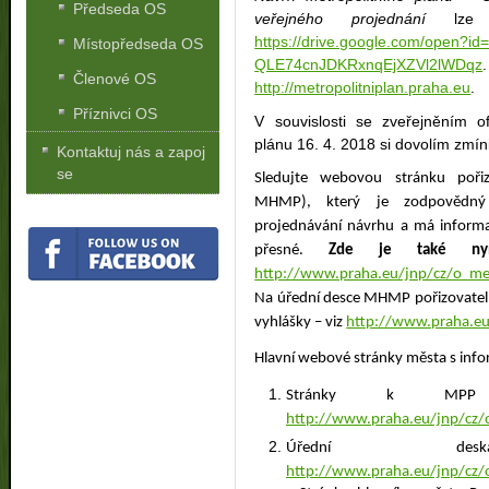
Předseda OS
veřejného projednání
lze s
https://drive.google.com/open?id
Místopředseda OS
QLE74cnJDKRxnqEjXZVl2lWDqz
Členové OS
http://metropolitniplan.praha.eu
.
Příznivci OS
V souvislosti se zveřejněním o
plánu 16. 4. 2018 si dovolím zmín
Kontaktuj nás a zapoj
se
Sledujte webovou stránku
poři
MHMP), který je zodpovědný z
projednávání návrhu a má inform
přesné.
Zde je také nyn
http://www.praha.eu/jnp/cz/o_me
Na úřední desce MHMP pořizovatel z
vyhlášky – viz
http://www.praha.eu
Hlavní webové stránky města s inf
Stránky k MPP O
http://www.praha.eu/jnp/cz/
Úřední 
http://www.praha.eu/jnp/cz/