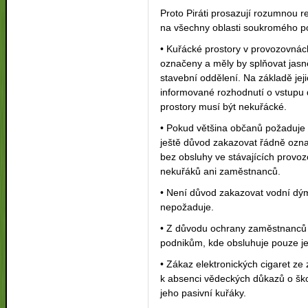
Proto Piráti prosazují rozumnou 
na všechny oblasti soukromého pod
• Kuřácké prostory v provozovnác
označeny a měly by splňovat jas
stavební oddělení. Na základě je
informované rozhodnutí o vstupu 
prostory musí být nekuřácké.
• Pokud většina občanů požaduje
ještě důvod zakazovat řádně ozn
bez obsluhy ve stávajících provoz
nekuřáků ani zaměstnanců.
• Není důvod zakazovat vodní dýmk
nepožaduje.
• Z důvodu ochrany zaměstnanců 
podnikům, kde obsluhuje pouze je
• Zákaz elektronických cigaret z
k absenci vědeckých důkazů o škod
jeho pasivní kuřáky.