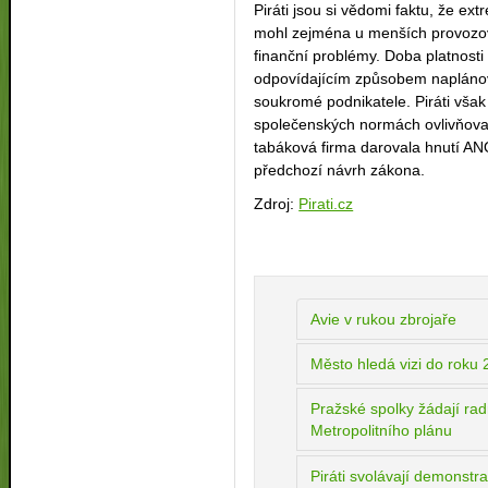
Piráti jsou si vědomi faktu, že ex
mohl zejména u menších provozova
finanční problémy. Doba platnosti 
odpovídajícím způsobem naplánov
soukromé podnikatele. Piráti však
společenských normách ovlivňova
tabáková firma darovala hnutí ANO
předchozí návrh zákona.
Zdroj:
Pirati.cz
Avie v rukou zbrojaře
Město hledá vizi do roku 
Pražské spolky žádají ra
Metropolitního plánu
Piráti svolávají demonstr