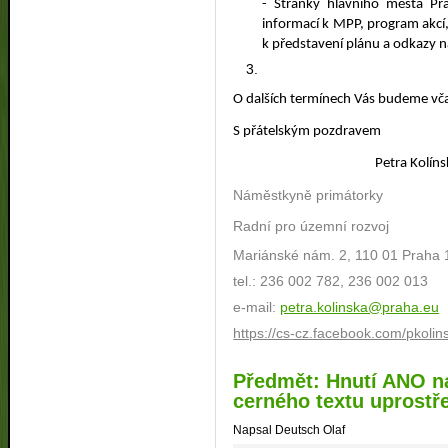
- Stránky hlavního města Pra
informací k MPP, program akcí,
k představení plánu a odkazy na
O dalších termínech Vás budeme vč
S přátelským pozdravem
Petra Kolíns
Náměstkyně primátorky
Radní pro územní rozvoj
Mariánské nám. 2, 110 01 Praha 
tel.: 236 002 782, 236 002 013
e-mail:
petra.kolinska@praha.eu
https://cs-cz.facebook.com/pkolin
Předmět: Hnutí ANO na
cerného textu uprostř
Napsal Deutsch Olaf