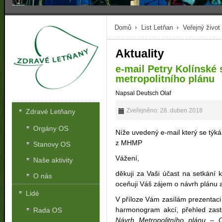
Domů
List Letňan
Veřejný život
Aktuality
e-mail Petry Kolínské
metropolitního plánu
Napsal Deutsch Olaf
Zveřejněno: 28. duben 2018
Zdravé Letňany
Orgány OS
Níže uvedený e-mail který se týká
z MHMP
Stanovy OS
Vážení,
Naše aktivity
děkuji za Vaši účast na setkání 
O nás
oceňuji Váš zájem o návrh plánu a
Lidé
V příloze Vám zasílám prezentaci
harmonogram akcí, přehled zasta
Rada OS
Návrh Metropolitního plánu – 