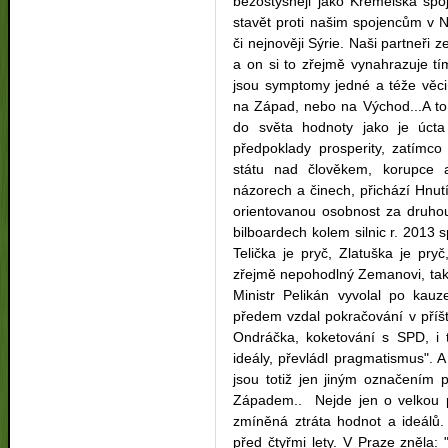
bezostyšněji jako Kremelská spo
stavět proti našim spojencům v N
či nejnověji Sýrie. Naši partneři 
a on si to zřejmě vynahrazuje t
jsou symptomy jedné a téže věci 
na Západ, nebo na Východ...A to 
do světa hodnoty jako je úcta
předpoklady prosperity, zatímco
státu nad člověkem, korupce
názorech a činech, přichází Hnu
orientovanou osobnost za druhou
bilboardech kolem silnic r. 2013 
Telička je pryč, Zlatuška je pry
zřejmě nepohodlný Zemanovi, tak
Ministr Pelikán vyvolal po kauz
předem vzdal pokračování v příští
Ondráčka, koketování s SPD, i
ideály, převládl pragmatismus". 
jsou totiž jen jiným označením 
Západem.. Nejde jen o velkou po
zmíněná ztráta hodnot a ideál
před čtyřmi lety. V Praze zněla: 