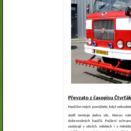
Převzato z časopisu Čtvrťá
Hasičům nejvíc pomůžete, když nebudet
Jestli existuje jedna věc, kterou n
dobrovolných hasičů. Požární ochran
zastávají v obcích, městech i v městs