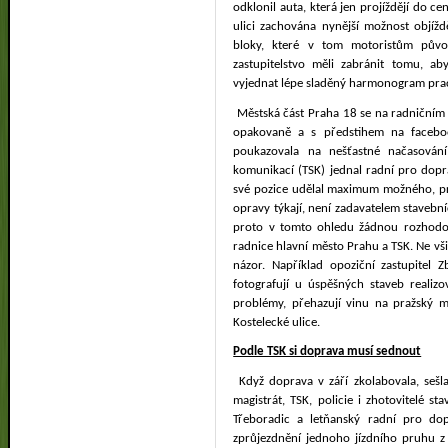
odklonil auta, která jen projíždějí do ce
ulici zachována nynější možnost objíž
bloky, které v tom motoristům půvo
zastupitelstvo měli zabránit tomu, a
vyjednat lépe sladěný harmonogram prac
Městská část Praha 18 se na radničním 
opakovaně a s předstihem na facebo
poukazovala na nešťastné načasován
komunikací (TSK) jednal radní pro dopra
své pozice udělal maximum možného, pro
opravy týkají, není zadavatelem stavební
proto v tomto ohledu žádnou rozhodo
radnice hlavní město Prahu a TSK. Ne vš
názor. Například opoziční zastupitel Z
fotografují u úspěšných staveb reali
problémy, přehazují vinu na pražský ma
Kostelecké ulice.
Podle TSK si doprava musí sednout
Když doprava v září zkolabovala, sešl
magistrát, TSK, policie i zhotovitelé st
Třeboradic a letňanský radní pro do
zprůjezdnění jednoho jízdního pruhu 