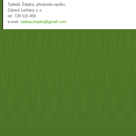
Tadeáš Štěpka, předseda spolku
Zdravé Letňany z.s.
tel: 728 515 450
e-mail:
tadeasstepka@gmail.com