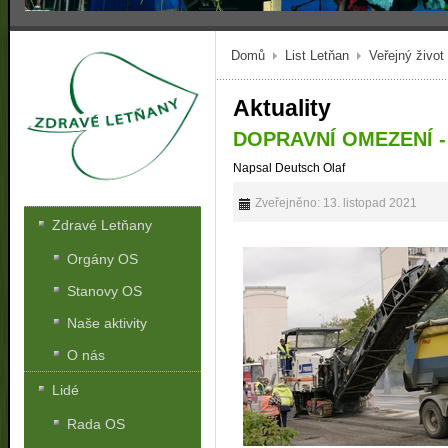
Domů
List Letňan
Veřejný život
Aktuality
DOPRAVNÍ OMEZENÍ 
Napsal Deutsch Olaf
Zveřejněno: 13. listopad 2021
Zdravé Letňany
Orgány OS
Stanovy OS
Naše aktivity
O nás
Lidé
Rada OS