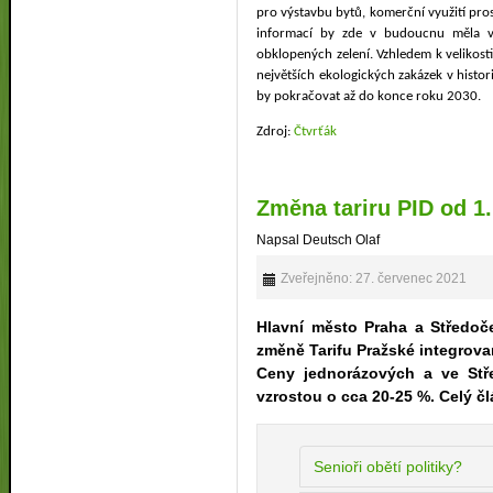
pro výstavbu bytů, komerční využití pr
informací by zde v budoucnu měla v
obklopených zelení. Vzhledem k velikos
největších ekologických zakázek v histo
by pokračovat až do konce roku 2030.
Zdroj:
Čtvrťák
Změna tariru PID od 1.
Napsal Deutsch Olaf
Zveřejněno: 27. červenec 2021
Hlavní město Praha a Středoče
změně Tarifu Pražské integrova
Ceny jednorázových
a ve Stř
vzrostou o cca 20-25 %. Celý č
Senioři obětí politiky?