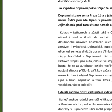
Zdravé Letňany z. s.
Jak vypadalo dopravní peklo? Zajeďte se
Dopravní situace se na Praze 18 a v její
úniku. Řidiči jsou zde lapení v pravid
Zajímalo nás, proč tato situace nastala a 
Kolaps v Letňanech a zčásti také v Č
náhodný sled událostí, ale souběh
dlouhodobé uzavírce Kostelecké ulice
zastávek (Fryčovická, Dobratická, Tupo
ulice. Asi se nelze divit, že oprava tří h
zácpy. Například v Tupolevově ulici 
zastávce stopku pro auta jedoucí ve st
hustá, že se za autobusy logicky tvoři
napjaté situace přišlo 6. září, kdy začala
úseku kruhový objezd Tupolevova – náj
října a brání například autům, kte
Veselskou, vůbec odbočit.
Udělala radnice dost? Zastupitelé vidí vi
Na letňanskou radnici se snáší kritika, p
a Veselské ulici a podcenila komunikaci
dopravy v Tupolevově ulici mohl přispě