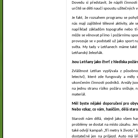
Dovedu si představit, že náplň činnos
určitě se děti naučí spoustu užitečných v
Je fakt, že rozsahem programu se pohyb
nás mají zajištěné tělesné aktivity, ale
například základům topografie nebo t
může se věnovat přímo i požárnímu spor
provozuje se v podstatě už jako sport na
světa. My tady v Letňanech máme také 
Letňanský železňák.
Jsou Letňany jako čtvrť z hlediska požár
Zvláštnost Letňan vyplývala z působno
letectví), které zde fungovaly a měly 
ukončením činnosti podniků. Areály jsou
na jednu stranu riziko požáru snižuje, 
materiál.
Měl byste nějaké doporučení pro obyva
Nebo vzkaz, co vám, hasičům, dělá staro
Starosti nám dělá, stejně jako všem h
problémy se dostat na místo zásahu. Jen
také odvíjí kampaň „Tři metry k životu“, 
dostatečné jen na průjezd. Auto má ší