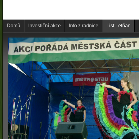
Domů
Investiční akce
Info z radnice
List Letňan