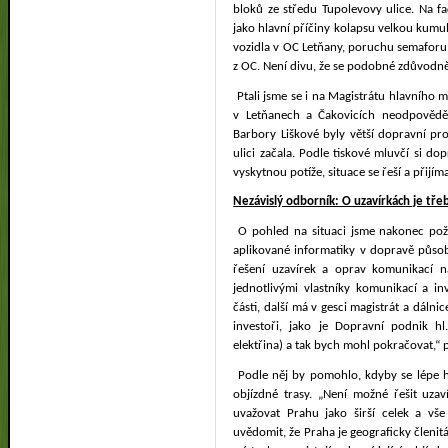
bloků ze středu Tupolevovy ulice. Na f
jako hlavní příčiny kolapsu velkou kumul
vozidla v OC Letňany, poruchu semaforu 
z OC. Není divu, že se podobné zdůvodně
Ptali jsme se i na Magistrátu hlavního m
v Letňanech a Čakovicích neodpověděli
Barbory Liškové byly větší dopravní pr
ulici začala. Podle tiskové mluvčí si d
vyskytnou potíže, situace se řeší a přijíma
Nezávislý odborník: O uzavírkách je t
O pohled na situaci jsme nakonec pož
aplikované informatiky v dopravě působ
řešení uzavírek a oprav komunikací n
jednotlivými vlastníky komunikací a in
části, další má v gesci magistrát a dálnice
investoři, jako je Dopravní podnik hl.
elektřina) a tak bych mohl pokračovat,“ 
Podle něj by pomohlo, kdyby se lépe h
objízdné trasy. „Není možné řešit uzav
uvažovat Prahu jako širší celek a vš
uvědomit, že Praha je geograficky členit