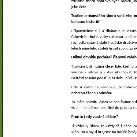
zdejšího sboru dobrovolných hasičů jsme
jeho čele.
Tradice letňanského sboru sahá více ne
bohatou historii?
Připomínáme si ji a dbáme o ni vlastn
Čakovicích hořel velký cukrovar a pár m
rozhodla ustavit stálé hasičské družst
letech minulého století hrozil sboru záni
Odkud obvykle pocházeli členové vašeh
Tradičně byli našimi členy lidé, kteří pr
výroba v Letově a v Avii utlumovat, li
Naštěstí se nám podařilo tu dobu přečkat 
Lidé si často neuvědomují, že dobrovo
neberou žádnou odměnu.
To máte pravdu, často se setkáváme s 
všichni chodíme normálně do práce a sl
Proč to tedy vlastně děláte?
Já vždycky říkám, že každý dělá něco. 
skály, no a my si hrajeme na hasiče (směje