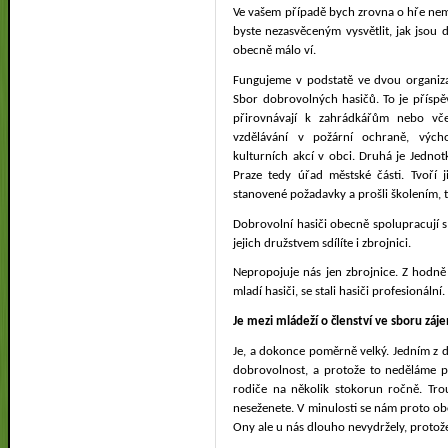
Ve vašem případě bych zrovna o hře nem
byste nezasvěceným vysvětlit, jak jsou
obecně málo ví.
Fungujeme v podstatě ve dvou organizac
Sbor dobrovolných hasičů. To je příspě
přirovnávají k zahrádkářům nebo vče
vzdělávání v požární ochraně, vých
kulturních akcí v obci. Druhá je Jednot
Praze tedy úřad městské části. Tvoří j
stanovené požadavky a prošli školením, 
Dobrovolní hasiči obecně spolupracují s 
jejich družstvem sdílíte i zbrojnici.
Nepropojuje nás jen zbrojnice. Z hodně k
mladí hasiči, se stali hasiči profesionální
Je mezi mládeží o členství ve sboru záj
Je, a dokonce poměrně velký. Jedním z d
dobrovolnost, a protože to neděláme pr
rodiče na několik stokorun ročně. Trou
neseženete. V minulosti se nám proto obča
Ony ale u nás dlouho nevydržely, protože