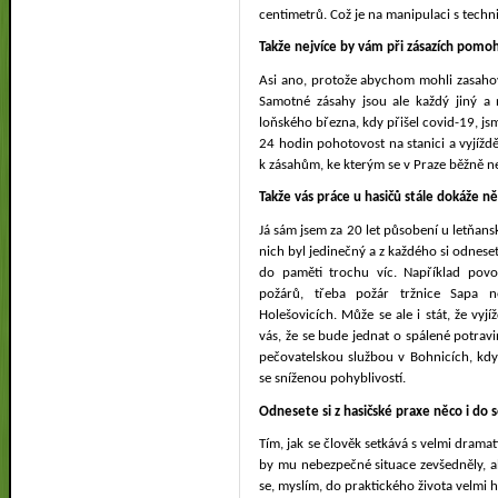
centimetrů. Což je na manipulaci s tech
Takže nejvíce by vám při zásazích pomo
Asi ano, protože abychom mohli zasahov
Samotné zásahy jsou ale každý jiný a 
loňského března, kdy přišel covid-19, j
24 hodin pohotovost na stanici a vyjíždě
k zásahům, ke kterým se v Praze běžně
Takže vás práce u hasičů stále dokáže n
Já sám jsem za 20 let působení u letňans
nich byl jedinečný a z každého si odneset
do paměti trochu víc. Například povo
požárů, třeba požár tržnice Sapa n
Holešovicích. Může se ale i stát, že vy
vás, že se bude jednat o spálené potrav
pečovatelskou službou v Bohnicích, kdy
se sníženou pohyblivostí.
Odnesete si z hasičské praxe něco i do
Tím, jak se člověk setkává s velmi dramat
by mu nebezpečné situace zevšedněly, ale
se, myslím, do praktického života velmi h