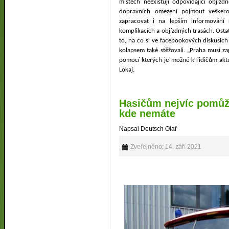
místech neexistují odpovídající objízd
dopravních omezení pojmout veškero
zapracovat i na lepším informování 
komplikacích a objízdných trasách. Osta
to, na co si ve facebookových diskusích 
kolapsem také stěžovali. „Praha musí z
pomocí kterých je možné k řidičům aktu
Lokaj.
Hasičům nejvíc pomůže
kde nemáte
Napsal Deutsch Olaf
Zveřejněno: 14. září 2021