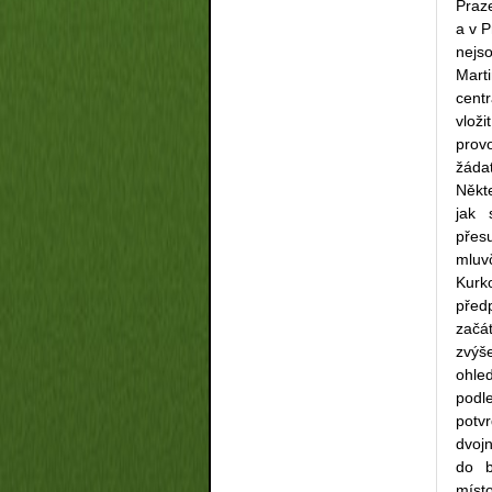
Praze
a v P
nejs
Mart
cent
vlož
prov
žáda
Někt
jak 
přes
mluv
Kurk
před
začá
zvýš
ohle
podl
potv
dvojn
do b
míst