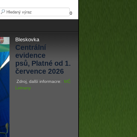
0
Bleskovka
Centrální
evidence
psů, Platné od 1.
července 2026
Zdroj, další informacre:
MČ
Letnany