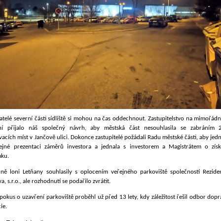
telé severní části sídliště si mohou na čas oddechnout. Zastupitelstvo na mimořád
ní přijalo náš společný návrh, aby městská část nesouhlasila se zabráním 
acích míst v Jančově ulici. Dokonce zastupitelé požádali Radu městské části, aby jed
ejné prezentaci záměrů investora a jednala s investorem a Magistrátem o získ
ku.
ně loni Letňany souhlasily s oplocením veřejného parkoviště společností Rezide
a, s.r.o., ale rozhodnutí se podařilo zvrátit.
pokus o uzavření parkoviště proběhl už před 13 lety, kdy záležitost řešil odbor dop
cie.