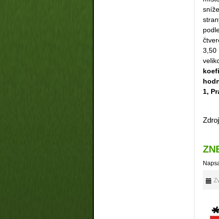
sníž
stran
podl
čtve
3,50
veli
koef
hodn
1, P
Zdroj
ZN
Napsa
Zv