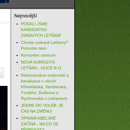
Nejnovější
PODALI JSME
KANDIDÁTKU
ZDRAVÝCH LETŇAN!
Chcete uzdravit Letňany?
Pomozte nám.
Komunitní centrum
NOVÁ KURIOZITA
LETŇAN - ULICE R-O
Rekonstrukce vodovodů a
kanalizace v ulicích
Křivoklátská, Vamberská,
Tvrdého, Dudkova a
Rychnovská v Letňanech.
JDEME DO VOLEB, JE
ČAS NA ZMĚNU!
OPRAVA KBELSKÉ
ZAČÍNÁ - NA CO SE
PŘIPRAVIT?