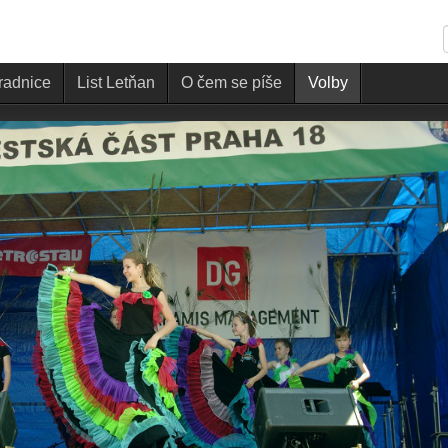
 radnice
List Letňan
O čem se píše
Volby