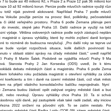
 7 to bude asi 40 milionů Kč, v Praze 2 a Praze 12 pak 36 milionů ko
raze 10 až 92 milionů korun. Peníze podle mluvčích radnice využijí růz
ou totiž nijak povinně alokované. Například Praha 7 podle mluvč
ina Vokuše použije peníze na provoz škol, polikliniky, pečovatelsk
ra či úklid veřejného prostoru. Praha 6 podle Zemana plánuje pen
it do investic, stejně jako Praha 10. Další radnice je využijí na bě
ozní výdaje. Většina oslovených radnice podle svých zástupců neplán
t magistrát o úpravu vyhlášky, které by mohlo zvýšení daně korigov
eré to nicméně do budoucna nevylučují. „Pro další roky se teprve uvi
se bude vyvíjet rozpočtová situace, kolik dalších povinností b
unuto v oblasti státní správy na úřady městské části," uvedl napřík
čí Prahy 8 Martin Šalek. Podobně se vyjádřila mluvčí Prahy 9 Ma
ová. Starosta Prahy 2 Jan Korseska (ODS) uvedl, že k tém
pokládá debatu městských částí a magistrátu. Praha 6 podle Zem
tkem loňského roku požádala magistrát o otevření vyhlášky za úče
ení koeficientu a tím i daně na území městské části, což však měst
dem na přijetí vládního konsolidačního balíčku neprojednalo. Nyní
e Zemana budou žádostí opět zabývat orgány městské části a buď
rdí, nebo revokují. Úpravu vyhlášky chce Praha 10. Ta si schvál
ásobnou výši daně, její zastupitelé však také radě zadali, aby iniciov
řezna 2022 snížení na původní výši. To se zatím nestalo. Po
ostarosty městské části Radka Lojdy (TOP 09) zájem městské části