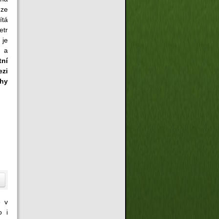
 ze
ítá
etr
 je
m a
tní
ezi
ahy
e v
o i