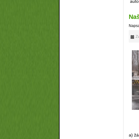
auto
Naš
Napsa
Zv
a) žá