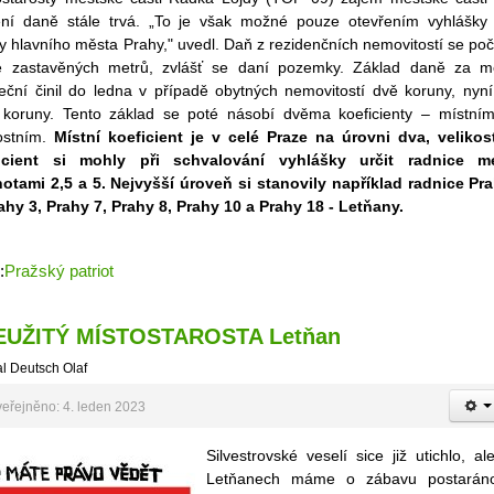
ení daně stále trvá. „To je však možné pouze otevřením vyhlášky
y hlavního města Prahy," uvedl. Daň z rezidenčních nemovitostí se poč
e zastavěných metrů, zvlášť se daní pozemky. Základ daně za m
reční činil do ledna v případě obytných nemovitostí dvě koruny, nyní
 koruny. Tento základ se poté násobí dvěma koeficienty – místní
kostním.
Místní koeficient je v celé Praze na úrovni dva, velikos
icient si mohly při schvalování vyhlášky určit radnice m
otami 2,5 a 5. Nejvyšší úroveň si stanovily například radnice Pr
rahy 3, Prahy 7, Prahy 8, Prahy 10 a Prahy 18 - Letňany.
:
Pražský patriot
EUŽITÝ MÍSTOSTAROSTA Letňan
l Deutsch Olaf
eřejněno: 4. leden 2023
Silvestrovské veselí sice již utichlo, al
Letňanech máme o zábavu postarán