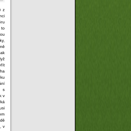
ě z
ci
ěru
 to
hou
ky,
aně
šak
dyž
řít
ha
oku
ání
y s
k v
ýká
usi
tem
adě
, v