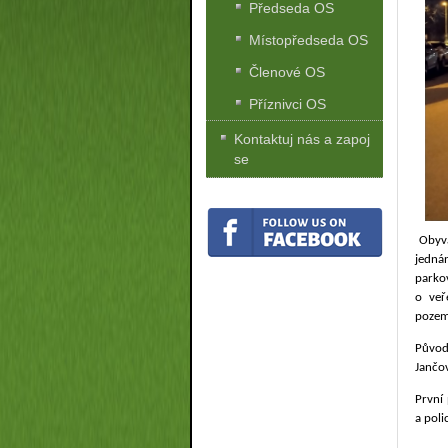
Předseda OS
Místopředseda OS
Členové OS
Příznivci OS
Kontaktuj nás a zapoj
se
Obyva
jedná
parkov
o veř
pozem
Původ
Jančov
První 
a poli