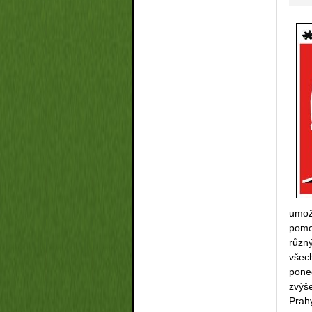
umož
pomoc
různ
všec
pone
zvýš
Prah