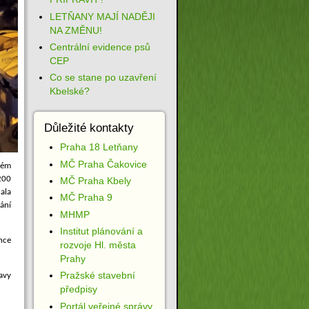
LETŇANY MAJÍ NADĚJI
NA ZMĚNU!
Centrální evidence psů
CEP
Co se stane po uzavření
Kbelské?
Důležité kontakty
Praha 18 Letňany
MČ Praha Čakovice
ném
200
MČ Praha Kbely
nala
MČ Praha 9
ání
MHMP
Institut plánování a
nce
rozvoje Hl. města
Prahy
Pražské stavební
ravy
předpisy
Portál veřejné správy