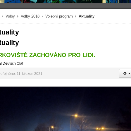
Volby
Volby 2018
Volební program
Aktuality
uality
uality
RKOVIŠTĚ ZACHOVÁNO PRO LIDI.
l Deutsch Olaf
eřejněno: 11. březen 2021