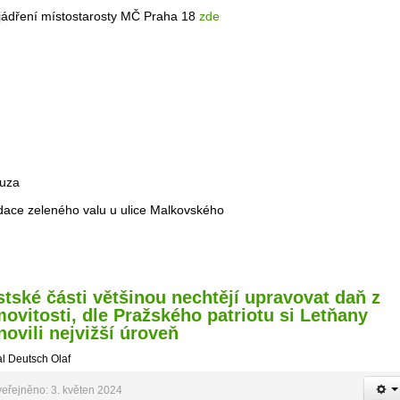
yjádření místostarosty MČ Praha 18
zde
kauza
idace zeleného valu u ulice Malkovského
tské části většinou nechtějí upravovat daň z
ovitosti, dle Pražského patriotu si Letňany
novili nejvižší úroveň
l Deutsch Olaf
eřejněno: 3. květen 2024