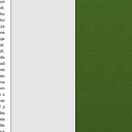
run
ně,
ího
ého
íze
žné
uje
at.
dí,
ude
lad
rie
atu
ana
lem
o s
 se
 ji
ila
ala
dle
 na