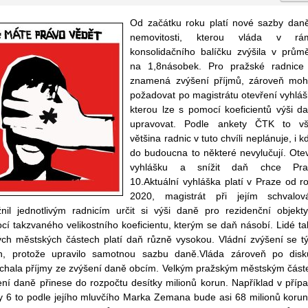
Od začátku roku platí nové sazby dan
nemovitosti, kterou vláda v rám
konsolidačního balíčku zvýšila v prům
na 1,8násobek. Pro pražské radnice
znamená zvýšení příjmů, zároveň mo
požadovat po magistrátu otevření vyhláš
kterou lze s pomocí koeficientů výši d
upravovat. Podle ankety ČTK to v
většina radnic v tuto chvíli neplánuje, i k
do budoucna to některé nevylučují. Otev
vyhlášku a snížit daň chce Pra
10.Aktuální vyhláška platí v Praze od r
2020, magistrát při jejím schvalov
nil jednotlivým radnicím určit si výši daně pro rezidenční objekt
í takzvaného velikostního koeficientu, kterým se daň násobí. Lidé ta
ých městských částech platí daň různě vysokou. Vládní zvýšení se t
h, protože upravilo samotnou sazbu daně.Vláda zároveň po disk
chala příjmy ze zvýšení daně obcím. Velkým pražským městským čás
ení daně přinese do rozpočtu desítky milionů korun. Například v příp
y 6 to podle jejího mluvčího Marka Zemana bude asi 68 milionů korun