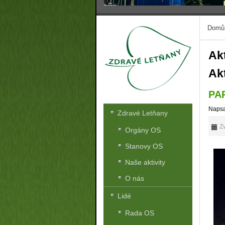
Domů
Akt
Akt
PA
Napsa
Zdravé Letňany
Zv
Orgány OS
Stanovy OS
Naše aktivity
O nás
Lidé
Rada OS