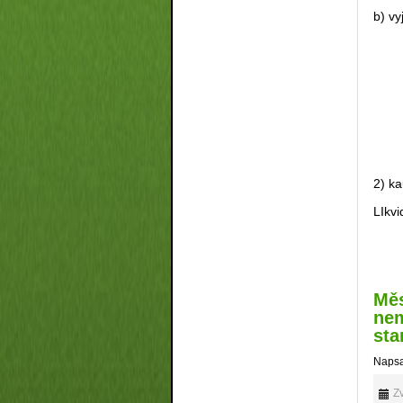
b) v
2) 
LIkv
Měs
nem
sta
Napsa
Zv