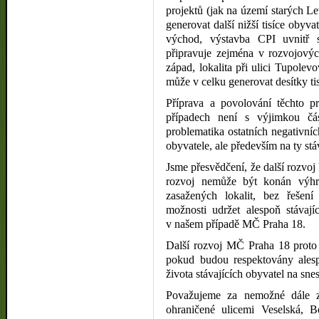
projektů (jak na území starých Le
generovat další nižší tisíce obyv
východ, výstavba CPI uvnitř 
připravuje zejména v rozvojových 
západ, lokalita při ulici Tupolevo
může v celku generovat desítky ti
Příprava a povolování těchto p
případech není s výjimkou čás
problematika ostatních negativníc
obyvatele, ale především na ty stáv
Jsme přesvědčení, že další rozvoj
rozvoj nemůže být konán výhra
zasažených lokalit, bez řešení 
možnosti udržet alespoň stávají
v našem případě MČ Praha 18.
Další rozvoj MČ Praha 18 proto 
pokud budou respektovány alesp
života stávajících obyvatel na snes
Považujeme za nemožné dále za
ohraničené ulicemi Veselská,