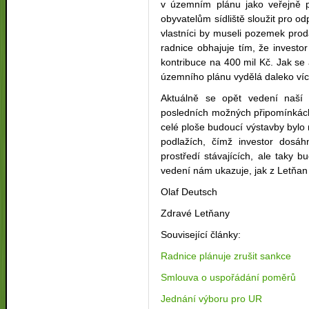
v územním plánu jako veřejně 
obyvatelům sídliště sloužit pro o
vlastníci by museli pozemek prod
radnice obhajuje tím, že invest
kontribuce na 400 mil Kč. Jak se
územního plánu vydělá daleko víc
Aktuálně se opět vedení naší p
posledních možných připomínkách
celé ploše budoucí výstavby byl
podlažích, čímž investor dosáh
prostředí stávajících, ale taky
vedení nám ukazuje, jak z Letňan
Olaf Deutsch
Zdravé Letňany
Související články:
Radnice plánuje zrušit sankce
Smlouva o uspořádání poměrů
Jednání výboru pro UR