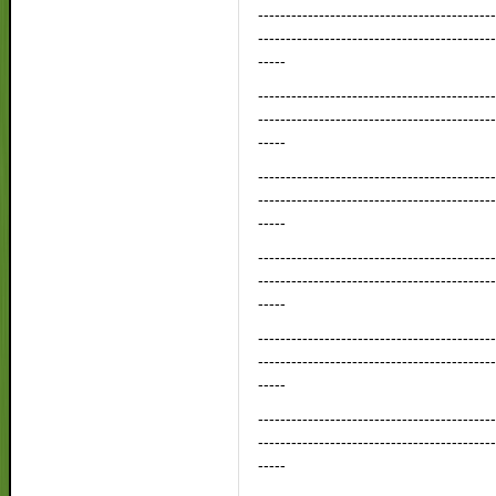
------------------------------------------
------------------------------------------
-----
------------------------------------------
------------------------------------------
-----
------------------------------------------
------------------------------------------
-----
------------------------------------------
------------------------------------------
-----
------------------------------------------
------------------------------------------
-----
------------------------------------------
------------------------------------------
-----