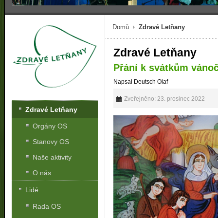
Domů
Zdravé Letňany
Zdravé Letňany
Přání k svátkům vánoč
Napsal Deutsch Olaf
Zveřejněno: 23. prosinec 2022
Zdravé Letňany
Orgány OS
Stanovy OS
Naše aktivity
O nás
Lidé
Rada OS