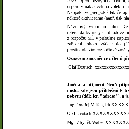
2023. Oproti běžným nákladům, k
úsporu v nákladech na volební mí
Naopak lze předpokládat, že op
některé aktivit sama (např. tisk hl
Návrhový výbor odhaduje, že 
referenda by měly činit řádově n
z rozpočtu MČ v příslušné kapito
zařazení tohoto výdaje do p
prostřednictvím rozpočtové změny
Označení zmocněnce z členů p
Olaf Deutsch, xxxxxxxxxxxxxx
Jména a příjmení členů přípr
místo, kde jsou přihlášeni k 
pobytu (dále jen "adresa"), a je
Ing. Ondřej Miffek, Ph.
Olaf Deutsch
XXXXXXXXXX
Mgr. Zbyněk Walter
XXXXXX