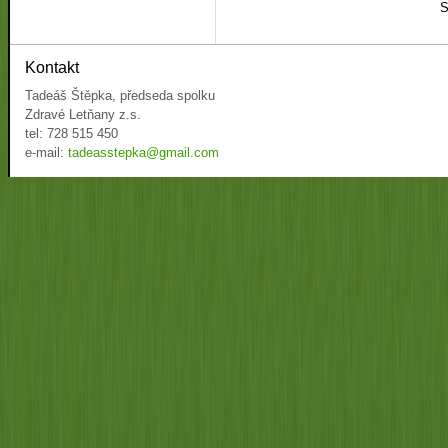
S
Kontakt
Tadeáš Štěpka, předseda spolku
Zdravé Letňany z.s.
tel: 728 515 450
e-mail:
tadeasstepka@gmail.com