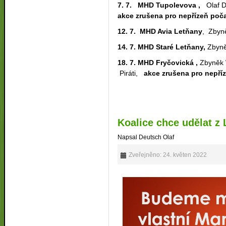
7. 7. MHD Tupolevova ,
Olaf D
akce zrušena pro nepřízeň poč
12. 7. MHD Avia Letňany
, Zbyn
14. 7. MHD Staré Letňany,
Zbyně
18. 7. MHD Fryčovická ,
Zbyněk W
Piráti,
akce zrušena pro nepří
Koalice chce udělat z
Napsal Deutsch Olaf
Zveřejněno: 24. květen 2022