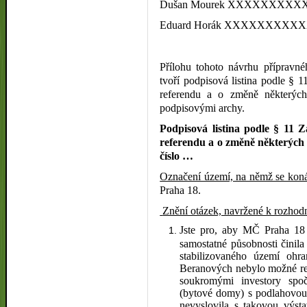
Dušan Mourek
XXXXXXXXX
Eduard Horák
XXXXXXXXXX
Přílohu tohoto návrhu přípravné
tvoří podpisová listina podle §
referendu a o změně některýc
podpisovými archy.
Podpisová listina podle § 11 
referendu a o změně některých
číslo …
Označení území, na němž se koná
Praha 18.
Znění otázek, navržené k rozhodn
Jste pro, aby MČ Praha 18 
samostatné působnosti činil
stabilizovaného území ohr
Beranových nebylo možné rea
soukromými investory spoč
(bytové domy) s podlahovou 
nevyslovila s takovou výsta