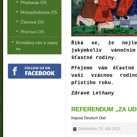
Předseda OS
Místopředseda OS
Členové OS
Příznivci OS
Kontaktuj nás a zapoj
Říká se, že nejl
se
jakýmkoliv vánoční
šťastné rodiny.
Přejeme vám šťastné
vaší vzácnou rodi
přístího roku.
Zdravé Letňany
REFERENDUM „ZA UD
Napsal Deutsch Olaf
Zveřejněno: 20. září 2022