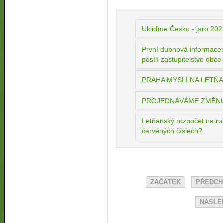
Ukliďme Česko - jaro 202
První dubnová informace:
posílí zastupitelstvo obce
PRAHA MYSLÍ NA LETŇ
PROJEDNÁVÁME ZMĚNU 
Letňanský rozpočet na r
červených číslech?
ZAČÁTEK
PŘEDCH
NÁSLED