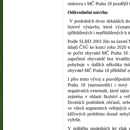
smlouva s MČ Praha 18 pozdější 
Odůvodnění návrhu
V posledních dvou dekádách doš
bytové výstavby, která význa
(přihlášených i nepřihlášených k 
Podle SLBD 2001 žilo na území M
údajů ČSÚ ke konci roku 2020 to
se počet obyvatel MČ Praha 18 z
započtení obyvatelé bez trvalé
pohybuje v dalších několika tis
obyvatel MČ Praha 18 přibližně z
I přes tento vývoj a pravděpod
Praha 18 (starousedlíci i nový 
negativních externalit, které takto
zejména v oblasti školství a ve
životních podmínek občanů, nebo
ve všech segmentech veřejných s
klíčových problému dosud nebyl
vyřešit.
V průběhu posledních let však n