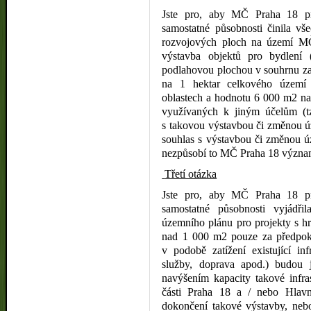
Jste pro, aby MČ Praha 18 pr
samostatné působnosti činila v
rozvojových ploch na území MČ
výstavba objektů pro bydlení 
podlahovou plochou v souhrnu za
na 1 hektar celkového území 
oblastech a hodnotu 6 000 m2 na
využívaných k jiným účelům (tz
s takovou výstavbou či změnou ú
souhlas s výstavbou či změnou ú
nezpůsobí to MČ Praha 18 význam
Třetí otázka
Jste pro, aby MČ Praha 18 pr
samostatné působnosti vyjádř
územního plánu pro projekty s h
nad 1 000 m2 pouze za předpokl
v podobě zatížení existující infr
služby, doprava apod.) budou
navýšením kapacity takové infras
části Praha 18 a / nebo Hlav
dokončení takové výstavby, nebo