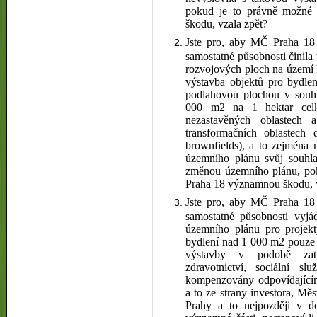
pokud je to právně možné
škodu, vzala zpět?
Jste pro, aby MČ Praha 18 
samostatné působnosti činil
rozvojových ploch na území 
výstavba objektů pro bydlen
podlahovou plochou v souh
000 m2 na 1 hektar celk
nezastavěných oblastec
transformačních oblastech
brownfields), a to zejména 
územního plánu svůj souhla
změnou územního plánu, po
Praha 18 významnou škodu, v
Jste pro, aby MČ Praha 18 
samostatné působnosti vyjá
územního plánu pro projek
bydlení nad 1 000 m2 pouze 
výstavby v podobě zatížen
zdravotnictví, sociální s
kompenzovány odpovídajícím 
a to ze strany investora, Mě
Prahy a to nejpozději v d