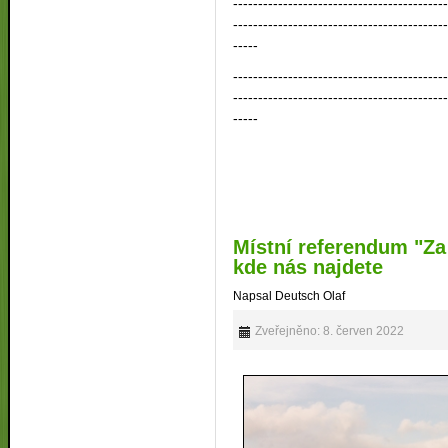
------------------------------------------
------------------------------------------
-----
------------------------------------------
------------------------------------------
-----
Místní referendum "Za
kde nás najdete
Napsal Deutsch Olaf
Zveřejněno: 8. červen 2022