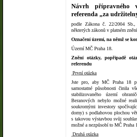
Návrh přípravného 
referenda „za udržitel
podle Zákona č. 22/2004 Sb.,
některých zákonů v platném zněn
Označení území, na němž se ko
Území MČ Praha 18.
Znění otázky, popřípadě otá
referendu
První otázka
Jste pro, aby MČ Praha 18 pr
samostatné působnosti činila 
stabilizovaného území ohrani
Beranových nebylo možné realiz
soukromými investory spočívajíc
domy) s podlahovou plochou větš
s takovou výstavbou svůj souhlas
možné a nezpůsobí to MČ Praha 
Druhá otázka