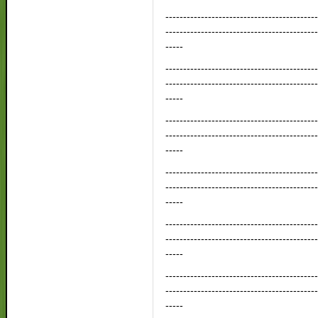
------------------------------------------
------------------------------------------
-----
------------------------------------------
------------------------------------------
-----
------------------------------------------
------------------------------------------
-----
------------------------------------------
------------------------------------------
-----
------------------------------------------
------------------------------------------
-----
------------------------------------------
------------------------------------------
-----