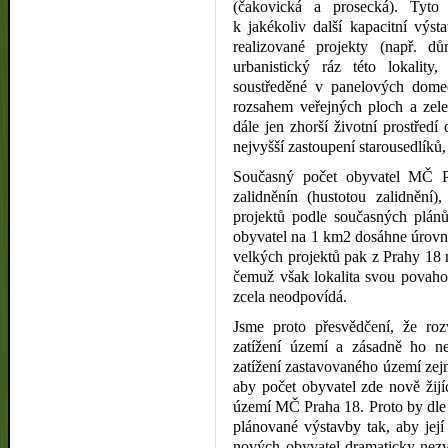
(čakovická a prosecká). Tyto
k jakékoliv další kapacitní vý
realizované projekty (např. d
urbanistický ráz této lokality
soustředěné v panelových dome
rozsahem veřejných ploch a zele
dále jen zhorší životní prostředí
nejvyšší zastoupení starousedlíků,
Současný počet obyvatel MČ P
zalidněnín (hustotou zalidnění)
projektů podle současných plán
obyvatel na 1 km2 dosáhne úrovně
velkých projektů pak z Prahy 18 
čemuž však lokalita svou povaho
zcela neodpovídá.
Jsme proto přesvědčení, že rozv
zatížení území a zásadně ho n
zatížení zastavovaného území zej
aby počet obyvatel zde nově žijíc
území MČ Praha 18. Proto by dle
plánované výstavby tak, aby jej
nových obyvatel dramaticky nezvy