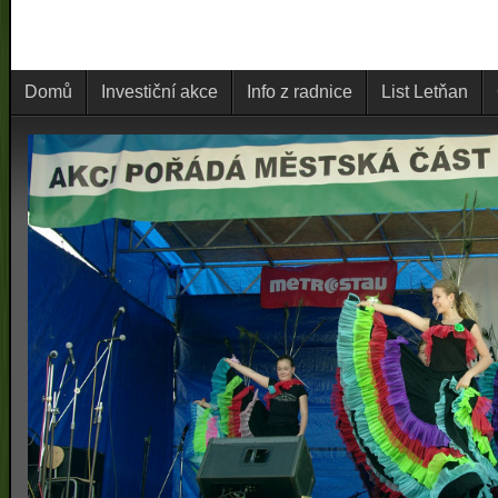
Domů
Investiční akce
Info z radnice
List Letňan