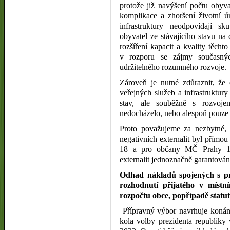
protože již navýšení počtu obyv
komplikace a zhoršení životní ú
infrastruktury neodpovídají s
obyvatel ze stávajícího stavu na 
rozšíření kapacit a kvality těchto
v rozporu se zájmy současn
udržitelného rozumného rozvoje.
Zároveň je nutné zdůraznit, že
veřejných služeb a infrastruktur
stav, ale souběžně s rozvoj
nedocházelo, nebo alespoň pouze
Proto považujeme za nezbytné, a
negativních externalit byl přímou
18 a pro občany MČ Prahy 18 b
externalit jednoznačně garantován
Odhad nákladů spojených s pr
rozhodnutí přijatého v místn
rozpočtu obce, popřípadě statu
Přípravný výbor navrhuje konání
kola volby prezidenta republiky