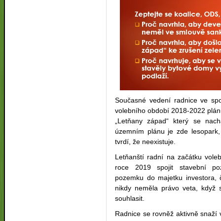
Současné vedení radnice ve spo
volebního období 2018-2022 plánu
„Letňany západ“ který se nac
územním plánu je zde lesopark,
tvrdí, že neexistuje.
Letňanští radní na začátku voleb
roce 2019 spojit stavební p
pozemku do majetku investora, čí
nikdy neměla právo veta, když 
souhlasit.
Radnice se rovněž aktivně snaží v