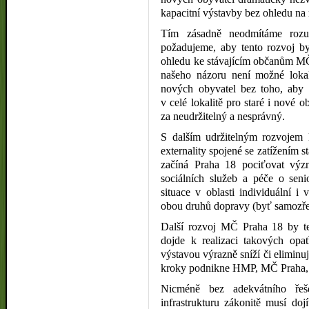
kapacitní výstavby bez ohledu na 
Tím zásadně neodmítáme rozum
požadujeme, aby tento rozvoj by
ohledu ke stávajícím občanům MČ
našeho názoru není možné lokalit
nových obyvatel bez toho, aby 
v celé lokalitě pro staré i nové 
za neudržitelný a nesprávný.
S dalším udržitelným rozvojem lo
externality spojené se zatížením stá
začíná Praha 18 pociťovat význ
sociálních služeb a péče o seni
situace v oblasti individuální i
obou druhů dopravy (byť samozřej
Další rozvoj MČ Praha 18 by t
dojde k realizaci takových opat
výstavou výrazně sníží či eliminuj
kroky podnikne HMP, MČ Praha, d
Nicméně bez adekvátního řeše
infrastrukturu zákonitě musí dojí