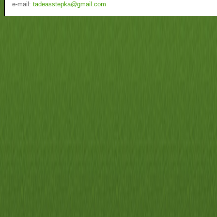
e-mail:
tadeasstepka@gmail.com