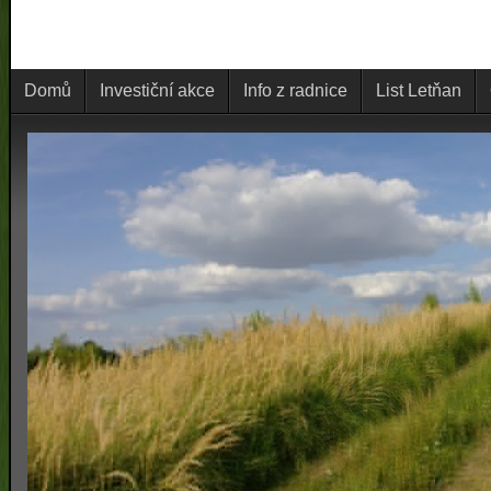
Domů
Investiční akce
Info z radnice
List Letňan