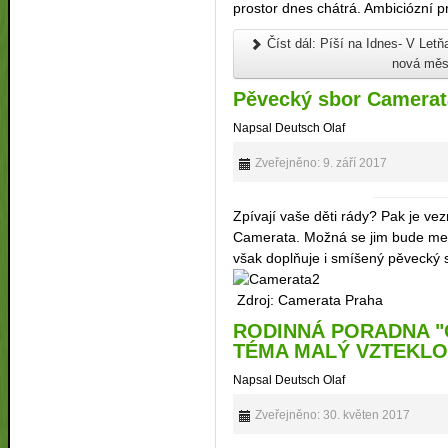
prostor dnes chátrá. Ambiciózní 
Číst dál: Píší na Idnes- V Let
nová měst
Pěvecký sbor Camerat
Napsal Deutsch Olaf
Zveřejněno: 9. září 2017
Zpívají vaše děti rády? Pak je v
Camerata. Možná se jim bude mez
však doplňuje i smíšený pěvecký sb
Zdroj: Camerata Praha
RODINNÁ PORADNA "C
TÉMA MALÝ VZTEKLOU
Napsal Deutsch Olaf
Zveřejněno: 30. květen 2017