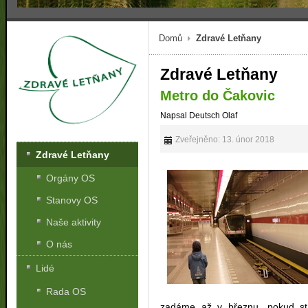
Domů
Zdravé Letňany
Zdravé Letňany
Metro do Čakovic
Napsal Deutsch Olaf
Zveřejněno: 13. únor 2018
Zdravé Letňany
Orgány OS
Stanovy OS
Naše aktivity
O nás
Lidé
Rada OS
zadáme až v březnu, pokud stát