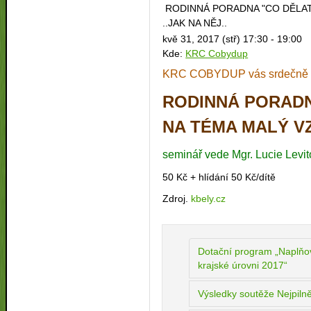
RODINNÁ PORADNA "CO DĚLAT,
..JAK NA NĚJ..
kvě 31, 2017 (stř)
17:30 - 19:00
Kde:
KRC Cobydup
KRC COBYDUP vás srdečně 
RODINNÁ PORADNA
NA TÉMA MALÝ VZ
seminář vede Mgr. Lucie Levi
50 Kč + hlídání 50 Kč/dítě
Zdroj.
kbely.cz
Dotační program „Naplňo
krajské úrovni 2017“
Výsledky soutěže Nejpilně