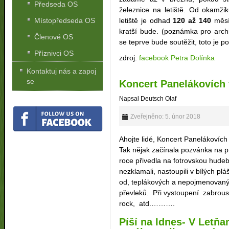
Předseda OS
železnice na letiště. Od okamži
Místopředseda OS
letiště je odhad
120 až 140
měsíc
kratší bude. (poznámka pro archi
Členové OS
se teprve bude soutěžit, toto je 
Příznivci OS
zdroj:
facebook Petra Dolínka
Kontaktuj nás a zapoj
se
Koncert Panelákovích 
Napsal Deutsch Olaf
Zveřejněno: 5. únor 2018
Ahojte lidé, Koncert Panelákovích 
Tak nějak začínala pozvánka na 
roce přivedla na fotrovskou hudeb
nezklamali, nastoupili v bílých pl
od, teplákových a nepojmenovanýc
převleků. Při vystoupení zabrousi
rock, atd.……….
Píší na Idnes- V Letň