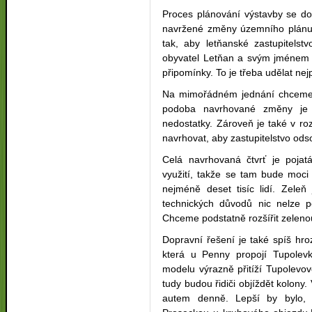
Proces plánování výstavby se dos
navržené změny územního plánu 
tak, aby letňanské zastupitelstv
obyvatel Letňan a svým jménem z
připomínky. To je třeba udělat nej
Na mimořádném jednání chceme př
podoba navrhované změny je 
nedostatky. Zároveň je také v ro
navrhovat, aby zastupitelstvo ods
Celá navrhovaná čtvrť je poja
využití, takže se tam bude moci 
nejméně deset tisíc lidí. Zele
technických důvodů nic nelze po
Chceme podstatně rozšířit zeleno
Dopravní řešení je také spíš hro
která u Penny propojí Tupolev
modelu výrazně přitíží Tupolevov
tudy budou řidiči objíždět kolony.
autem denně. Lepší by bylo, 