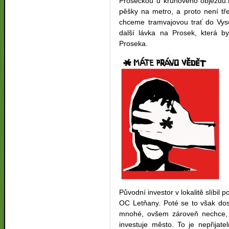
Proseckou u kruhového objezdu.P
pěšky na metro, a proto není t
chceme tramvajovou trať do Vyso
další lávka na Prosek, která b
Proseka.
Původní investor v lokalitě slíbil
OC Letňany. Poté se to však dosl
mnohé, ovšem zároveň nechce, a
investuje město. To je nepřijat