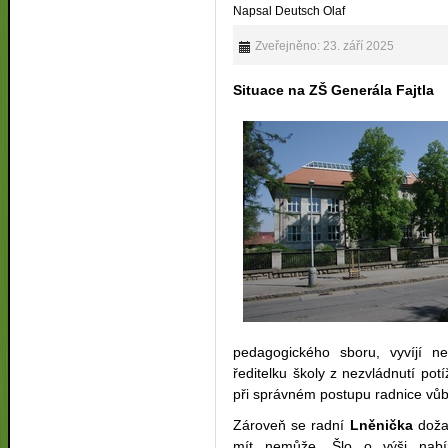
Napsal Deutsch Olaf
Zveřejněno: 23. září 2025
Situace na ZŠ Generála Fajtla
pedagogického sboru, vyvíjí nep
ředitelku školy z nezvládnutí pot
při správném postupu radnice vů
Zároveň se radní
Lněnička
dožad
mít nemůže. Šlo o výši nabí