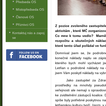
Předseda OS
Místopředseda OS
Členové OS
Příznivci OS
Z pozice zvoleného zastupitel
aktivitám , které MČ zorganizov
Kontaktuj nás a zapoj
Co mne k tomu vedlo? Marně j
se
rozpočtu a skutečných nákla
které tento úřad pořádal ve fu
Domníval jsem se, že podrobné r
konečné náklady najdu ve zápis
kterého bych mohl vycházet js
Letňan o podrobné náklady na o
jsem Vám poskytl náklady na vybr
Jako zastupitel za Zdr
prostředky na mnohdy pseudok
veřejnosti ale nemají s opravdov
ke zviditelnění zástupců koalice.
spíše byly potřebné poskytnou na
letňanskou kulturu tvoří. (pozn. v