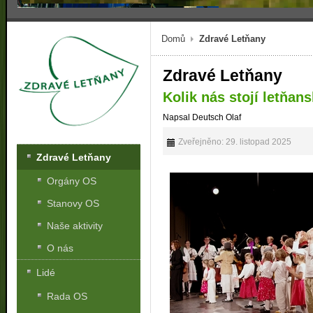
Domů
Zdravé Letňany
Zdravé Letňany
Kolik nás stojí letňan
Napsal Deutsch Olaf
Zveřejněno: 29. listopad 2025
Zdravé Letňany
Orgány OS
Stanovy OS
Naše aktivity
O nás
Lidé
Rada OS