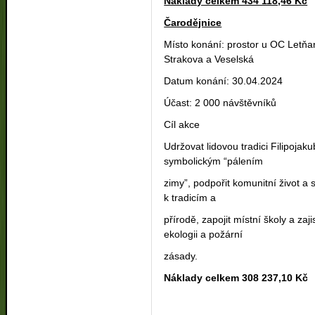
Náklady celkem 434 118,46 Kč
Čarodějnice
Místo konání: prostor u OC Letňan
Strakova a Veselská
Datum konání: 30.04.2024
Účast: 2 000 návštěvníků
Cíl akce
Udržovat lidovou tradici Filipojak
symbolickým “pálením
zimy”, podpořit komunitní život a 
k tradicím a
přírodě, zapojit místní školy a za
ekologii a požární
zásady.
Náklady celkem 308 237,10 Kč