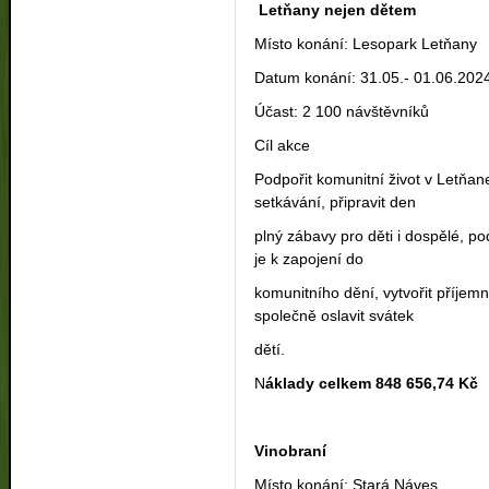
Letňany nejen dětem
Místo konání: Lesopark Letňany
Datum konání: 31.05.- 01.06.202
Účast: 2 100 návštěvníků
Cíl akce
Podpořit komunitní život v Letňa
setkávání, připravit den
plný zábavy pro děti i dospělé, pod
je k zapojení do
komunitního dění, vytvořit příjem
společně oslavit svátek
dětí.
N
áklady celkem 848 656,74 Kč
Vinobraní
Místo konání: Stará Náves