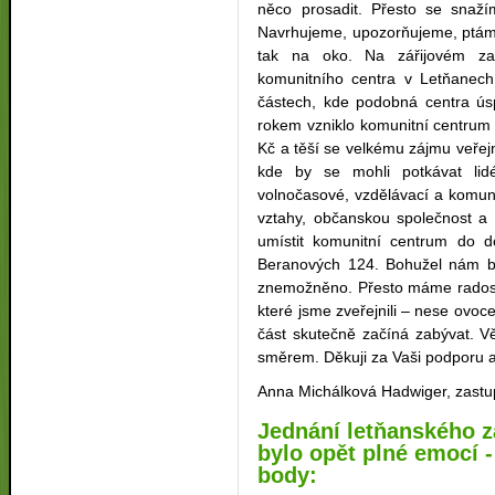
něco prosadit. Přesto se snaž
Navrhujeme, upozorňujeme, ptáme
tak na oko. Na zářijovém zast
komunitního centra v Letňanech.
částech, kde podobná centra úsp
rokem vzniklo komunitní centrum
Kč a těší se velkému zájmu veřejn
kde by se mohli potkávat lid
volnočasové, vzdělávací a komunit
vztahy, občanskou společnost a 
umístit komunitní centrum do 
Beranových 124. Bohužel nám by
znemožněno. Přesto máme radost,
které jsme zveřejnili – nese ovoc
část skutečně začíná zabývat. 
směrem. Děkuji za Vaši podporu a
Anna Michálková Hadwiger, zastup
Jednání letňanského z
bylo opět plné emocí -
body: