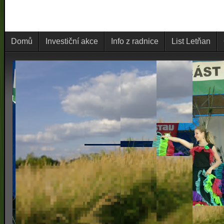
Domů
Investiční akce
Info z radnice
List Letňan