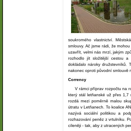
soukromého vlastnictví. Městsk
smlouvy. Ač jsme rádi, že mohou 
uzavřít, velmi nás mrzí, jakým z
rozhodlo jít složitější cestou a
dokládalo nároky družstevníků. T
nakonec oproti původní smlouvě m
Corrency
V rámci příprav rozpočtu na rok
který stál letňanské už přes 1,
rozdá mezi poměrně malou skupi
útratu v Letňanech. To koalice 
nazývá sociální politikou a po
rozhazování peněz z vrtulníku. Pod
cíleněji - tak, aby z utracených p