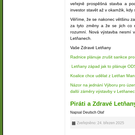
veřejně prospěšná stavba a po
investor stavět až v okamžik, kdy 
Věříme, že se nakonec většinu zas
za tyto změny a že se jich co n
rozumní. Nová výstavba nesmí v 
Letňanech.
Vaše Zdravé Letňany
Radnice plánuje zrušit sankce pr
Letňany západ jak to plánuje OD
Koalice chce udělat z Letňan Man
Názor na jednání Výboru pro územ
další záměry výstavby v Letňane
Piráti a Zdravé Letňan
Napsal Deutsch Olaf
Zveřejněno: 24. březen 2025