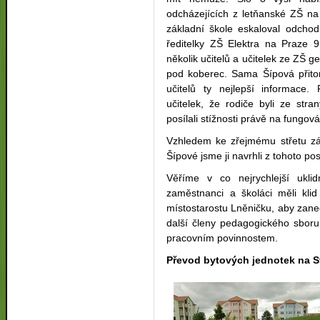
odcházejících z letňanské ZŠ na 
základní škole eskaloval odchod
ředitelky ZŠ Elektra na Praze 
několik učitelů a učitelek ze ZŠ g
pod koberec. Sama Šípová přito
učitelů ty nejlepší informace.
učitelek, že rodiče byli ze str
posílali stížnosti právě na fungov
Vzhledem ke zřejmému střetu z
Šípové jsme ji navrhli z tohoto p
Věříme v co nejrychlejší ukli
zaměstnanci a školáci měli kl
místostarostu Lněničku, aby zanec
další členy pedagogického sboru
pracovním povinnostem.
Převod bytových jednotek na S