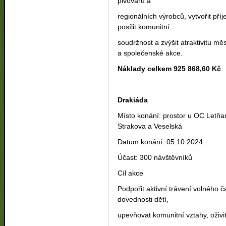
pivovarů a
regionálních výrobců, vytvořit př
posílit komunitní
soudržnost a zvýšit atraktivitu měs
a společenské akce.
Náklady celkem 925 868,60 Kč
Drakiáda
Místo konání: prostor u OC Letňan
Strakova a Veselská
Datum konání: 05.10.2024
Účast: 300 návštěvníků
Cíl akce
Podpořit aktivní trávení volného ča
dovednosti dětí,
upevňovat komunitní vztahy, oživi