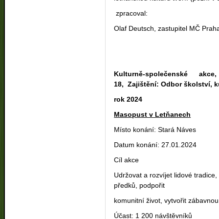
zpracoval:
Olaf Deutsch, zastupitel MČ Prah
Kulturně-společenské akc
18, Zajištění: Odbor školství, 
rok 2024
Masopust v Letňanech
Místo konání: Stará Náves
Datum konání: 27.01.2024
Cíl akce
Udržovat a rozvíjet lidové tradice
předků, podpořit
komunitní život, vytvořit zábavn
Účast: 1 200 návštěvníků