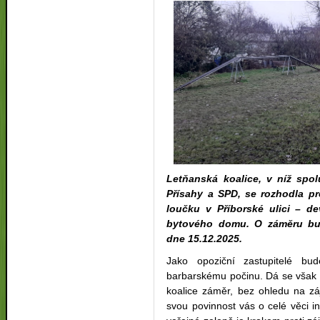
Letňanská koalice, v níž spo
Přísahy a SPD, se rozhodla p
loučku v Příborské ulici – d
bytového domu. O záměru bud
dne 15.12.2025.
Jako opoziční zastupitelé bu
barbarskému počinu. Dá se však 
koalice záměr, bez ohledu na z
svou povinnost vás o celé věci in