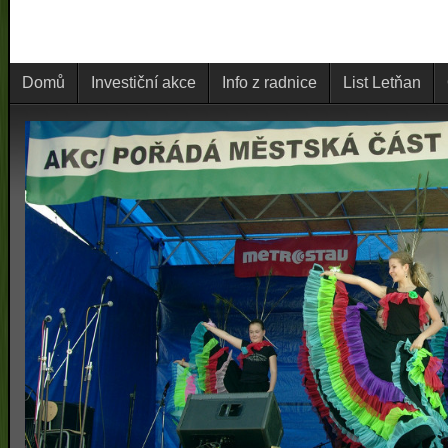
Domů
Investiční akce
Info z radnice
List Letňan