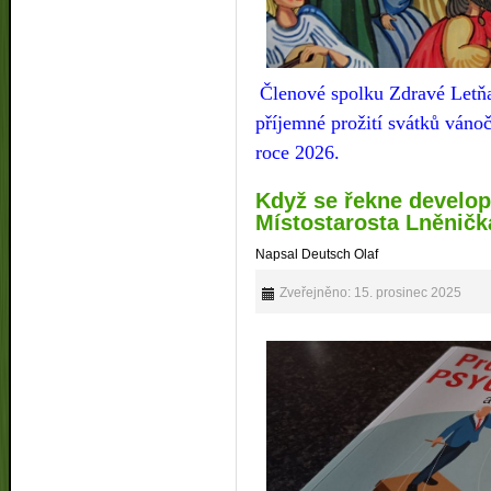
Členové
spolku Zdravé Letň
příjemné prožití svátků váno
roce 2026.
Když se řekne develope
Místostarosta Lněničk
Napsal Deutsch Olaf
Zveřejněno: 15. prosinec 2025