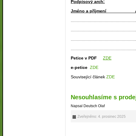
Podpisový arch:
Jméno a příjmení Adre
.....................................................
.....................................................
.....................................................
.....................................................
Petice v PDF
ZDE
e-petice
ZDE
Související článek
ZDE
Nesouhlasíme s prodej
Napsal Deutsch Olaf
Zveřejněno: 4. prosinec 2025