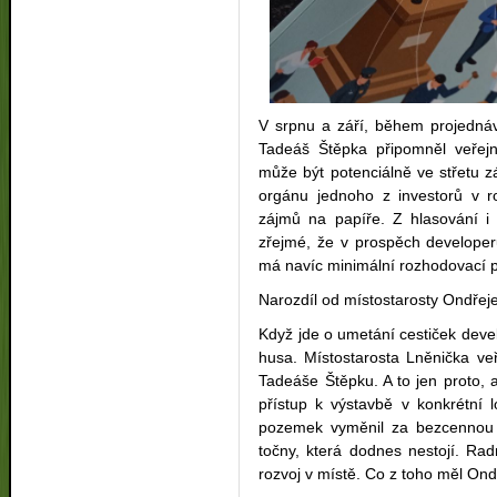
V srpnu a září, během projedná
Tadeáš Štěpka připomněl veřejn
může být potenciálně ve střetu 
orgánu jednoho z investorů v ro
zájmů na papíře. Z hlasování i 
zřejmé, že v prospěch developer
má navíc minimální rozhodovací 
Narozdíl od místostarosty Ondřej
Když jde o umetání cestiček develo
husa. Místostarosta Lněnička veř
Tadeáše Štěpku. A to jen proto, a
přístup k výstavbě v konkrétní l
pozemek vyměnil za bezcennou 
točny, která dodnes nestojí. Radn
rozvoj v místě. Co z toho měl On