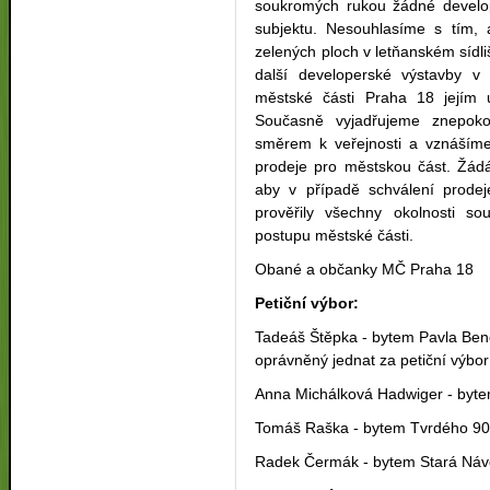
soukromých rukou žádné develo
subjektu. Nesouhlasíme s tím, 
zelených ploch v letňanském sídl
další developerské výstavby v
městské části Praha 18 jejím 
Současně vyjadřujeme znepok
směrem k veřejnosti a vznáším
prodeje pro městskou část. Žád
aby v případě schválení prodej
prověřily všechny okolnosti s
postupu městské části.
Obané a občanky MČ Praha 18
Petiční výbor:
Tadeáš Štěpka - bytem Pavla Bene
oprávněný jednat za petiční výbor
Anna Michálková Hadwiger - byte
Tomáš Raška - bytem Tvrdého 90,
Radek Čermák - bytem Stará Náve