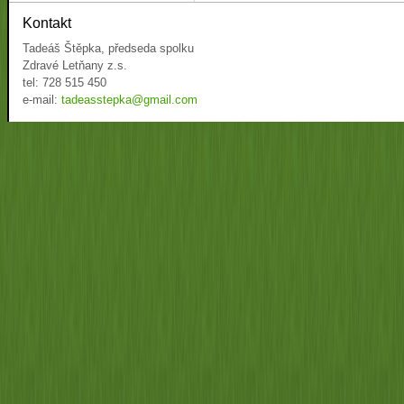
Kontakt
Tadeáš Štěpka, předseda spolku
Zdravé Letňany z.s.
tel: 728 515 450
e-mail:
tadeasstepka@gmail.com