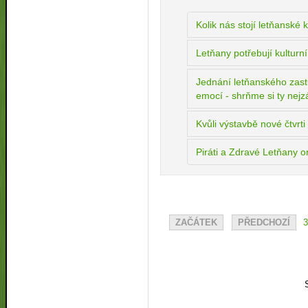
Kolik nás stojí letňanské 
Letňany potřebují kulturn
Jednání letňanského zastu
emocí - shrňme si ty nejz
Kvůli výstavbě nové čtvrt
Piráti a Zdravé Letňany o
ZAČÁTEK
PŘEDCHOZÍ
3