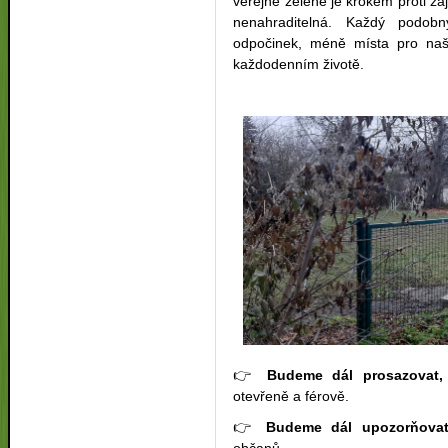
veřejné zeleně je krokem proti zá
nenahraditelná. Každý podo
odpočinek, méně místa pro naš
každodenním životě.
👉
Budeme dál prosazovat,
otevřeně a férově.
👉
Budeme dál upozorňova