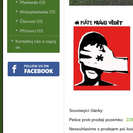
Předseda OS
Místopředseda OS
Členové OS
Příznivci OS
Kontaktuj nás a zapoj
se
Související články:
Petice proti prodeji pozemku:
ZD
Nesouhlasíme s prodejem psí lou