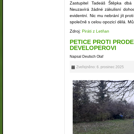
Zastupitel Tadeáš Štěpka dbá
Neuzavírá žádné zákulisní dohod
evidentní. Nic mu nebrání jít pro
společně s celou opozicí dělá. Mů
Zdroj:
Piráti z Letňan
PETICE PROTI PRODE
DEVELOPEROVI
Napsal Deutsch Olaf
Zveřejněno: 6. prosinec 2025