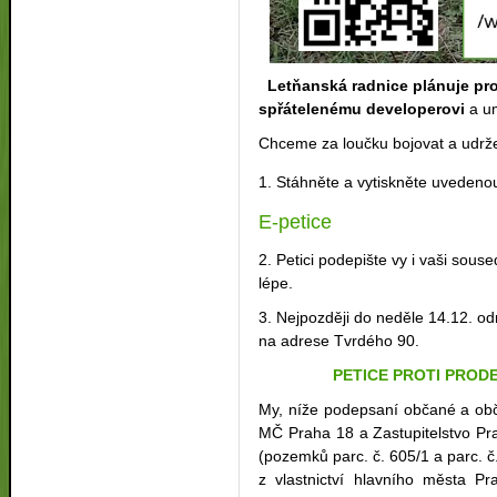
Letňanská radnice plánuje pro
spřátelenému developerovi
a um
Chceme za loučku bojovat a udrže
1. Stáhněte a vytiskněte uvedeno
E-petice
2. Petici podepište vy i vaši sous
lépe.
3. Nejpozději do neděle 14.12. 
na adrese Tvrdého 90.
PETICE PROTI PROD
My, níže podepsaní občané a ob
MČ Praha 18 a Zastupitelstvo Prah
(pozemků parc. č. 605/1 a parc. č
z vlastnictví hlavního města 