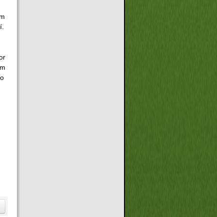
ým
í.
or
ám
ho