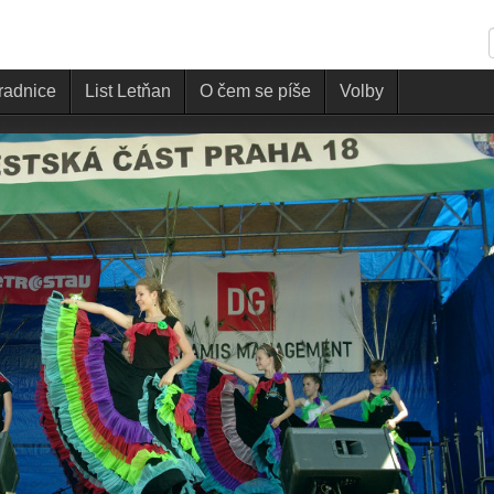
 radnice
List Letňan
O čem se píše
Volby