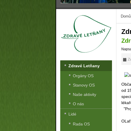
Domů
Zd
Zdr
Napsa
Zv
Zdravé Letňany
Orgány OS
Obča
Stanovy OS
od 1
Naše aktivity
spec
léka
O nás
"Pro
Lidé
OLaf
Rada OS