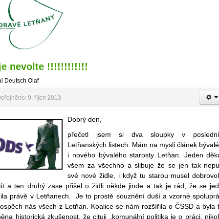
e nevolte !!!!!!!!!!!!
l Deutsch Olaf
eřejněno: 9. říjen 2013
Dobrý den,
přečetl jsem si dva sloupky v posledn
Letňanských listech. Mám na mysli článek býval
i nového bývalého starosty Letňan. Jeden děk
všem za všechno a slibuje že se jen tak nepu
své nové židle, i když tu starou musel dobrovo
it a ten druhý zase přišel o židli někde jinde a tak je rád, že se je
nila právě v Letňanech. Je to prostě souznění duší a vzorné spolupr
rospěch nás všech z Letňan. Koalice se nám rozšířila o ČSSD a byla 
ěna historická zkušenost, že cituji „komunální politika je o práci, nikol