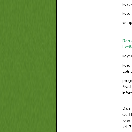
kdy: 
kde: 
vstu
Den 
Letň
kdy: 
kde: 
Letň
prog
život
info
Dalš
Olaf
Ivan 
tel: 