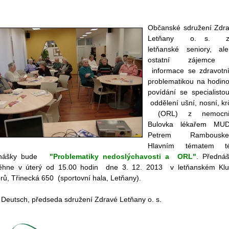
Občanské sdružení Zdr
Letňany o. s. z
letňanské seniory, al
ostatní zájemce
informace se zdravotn
problematikou na hodin
povídání se specialisto
oddělení ušní, nosní, kr
(ORL) z nemocni
Bulovka lékařem MUD
Petrem Rambouske
Hlavním tématem té
dnášky bude
"Problematiky nedoslýchavosti a ORL"
. Předná
ěhne v úterý od 15.00 hodin dne 3. 12. 2013 v letňanském Kl
rů, Třinecká 650 (sportovní hala, Letňany).
 Deutsch, předseda sdružení Zdravé Letňany o. s.