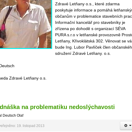
Zdravé Letňany o.s., které zdarma
poskytuje informace a pomáhá letňansk
občanům v problematice stavebních prac
Informační kancelář pro stavebníky je
zřízena po dohodě s organizací SÉVA
PURA s.r.o v letňanské provozovně Prost
Letňany, Křivoklátská 302. Věnovat se v
bude Ing. Lubor Pavlíček člen občanské
sdružení Zdravé Letňany. o.s.
 Deutsch
seda Zdravé Letňany o.s.
dnáška na problematiku nedoslýchavosti
l Deutsch Olaf
eřejněno: 19. listopad 2013