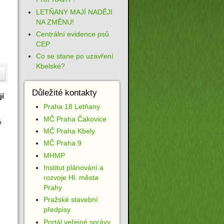
LETŇANY MAJÍ NADĚJI
NA ZMĚNU!
Centrální evidence psů
CEP
Co se stane po uzavření
Kbelské?
Důležité kontakty
jí
Praha 18 Letňany
MČ Praha Čakovice
é
MČ Praha Kbely
MČ Praha 9
MHMP
Institut plánování a
rozvoje Hl. města
Prahy
Pražské stavební
předpisy
Portál veřejné správy