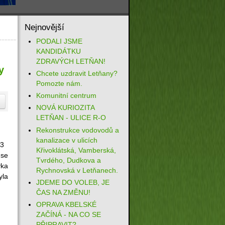
Nejnovější
PODALI JSME
KANDIDÁTKU
ZDRAVÝCH LETŇAN!
y
Chcete uzdravit Letňany?
Pomozte nám.
Komunitní centrum
NOVÁ KURIOZITA
LETŇAN - ULICE R-O
Rekonstrukce vodovodů a
kanalizace v ulicích
013
Křivoklátská, Vamberská,
 se
Tvrdého, Dudkova a
vka
Rychnovská v Letňanech.
yla
JDEME DO VOLEB, JE
ČAS NA ZMĚNU!
OPRAVA KBELSKÉ
ZAČÍNÁ - NA CO SE
PŘIPRAVIT?