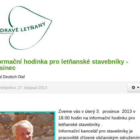
ormační hodinka pro letňanské stavebníky -
sinec
l Deutsch Olaf
eřejněno: 27. listopad 2013
Zveme vás v úterý 3. prosince 2013 v
18.00 hodin na informační hodinku pro
letňanské stavebníky .
Informační kancelář pro stavebníky je
pracoviště zřízené občanským sdružení