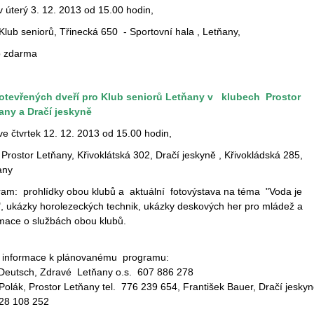
v úterý 3. 12. 2013 od 15.00 hodin,
Klub seniorů, Třinecká 650 - Sportovní hala , Letňany,
p zdarma
otevřených dveří pro Klub seniorů Letňany v klubech Prostor
any a Dračí jeskyně
ve čtvrtek 12. 12. 2013 od 15.00 hodin,
Prostor Letňany, Křivoklátská 302, Dračí jeskyně , Křivokládská 285,
any
ram: prohlídky obou klubů a aktuální fotovýstava na téma "Voda je
", ukázky horolezeckých technik, ukázky deskových her pro mládež a
rmace o službách obou klubů.
í informace k plánovanému programu:
 Deutsch, Zdravé Letňany o.s. 607 886 278
Polák, Prostor Letňany tel. 776 239 654, František Bauer, Dračí jesky
728 108 252