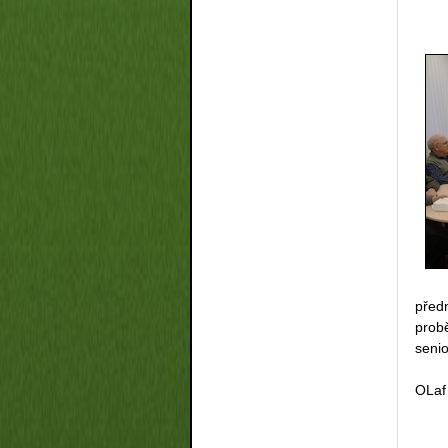
pře
prob
senio
OLaf