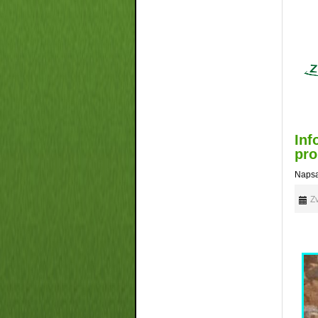
Inf
pro
Napsa
Zv