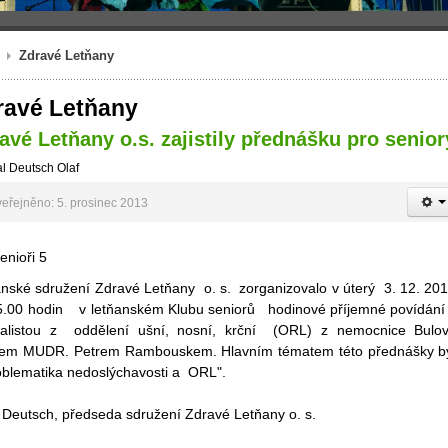
Zdravé Letňany
ravé Letňany
avé Letňany o.s. zajistily přednášku pro senior
l Deutsch Olaf
eřejněno: 5. prosinec 2013
nské sdružení Zdravé Letňany o. s. zorganizovalo v úterý 3. 12. 2
5.00 hodin v letňanském Klubu seniorů hodinové příjemné povídání
ialistou z oddělení ušní, nosní, krční (ORL) z nemocnice Bulo
řem MUDR. Petrem Rambouskem. Hlavním tématem této přednášky b
blematika nedoslýchavosti a ORL".
 Deutsch, předseda sdružení Zdravé Letňany o. s.