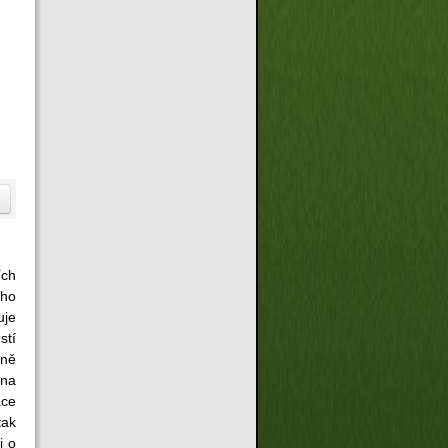
ích
ého
uje
stí
lně
dna
áce
tak
i o