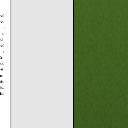
avé
ve
e i
 o
ích
ové
u z
ční
ce
R.
m.
to
ška
ubu