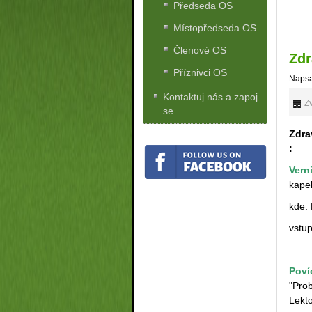
Předseda OS
Místopředseda OS
Členové OS
Zdr
Příznivci OS
Napsa
Kontaktuj nás a zapoj
Zv
se
Zdra
:
Vern
kapel
kde: 
vstu
Poví
"Pro
Lekt