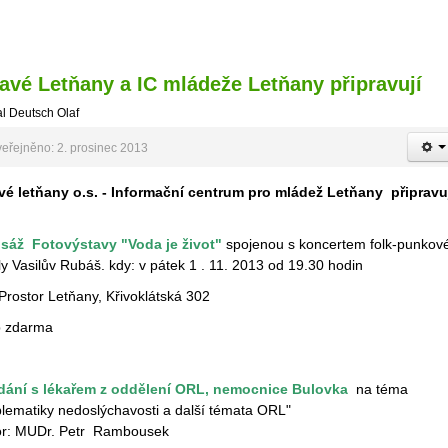
avé Letňany a IC mládeže Letňany připravují
l Deutsch Olaf
eřejněno: 2. prosinec 2013
vé letňany o.s. - Informační centrum pro mládež Letňany připravu
isáž Fotovýstavy "Voda je život"
spojenou s koncertem folk-punkov
y Vasilův Rubáš. kdy: v pátek 1 . 11. 2013 od 19.30 hodin
Prostor Letňany, Křivoklátská 302
p zdarma
dání s lékařem z oddělení ORL, nemocnice Bulovka
na téma
blematiky nedoslýchavosti a další témata ORL"
or: MUDr. Petr Rambousek