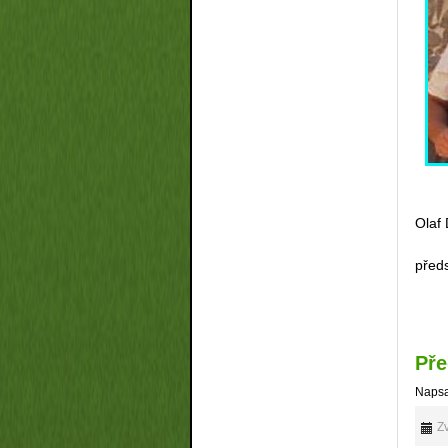
Olaf
před
Pře
Napsa
Zv