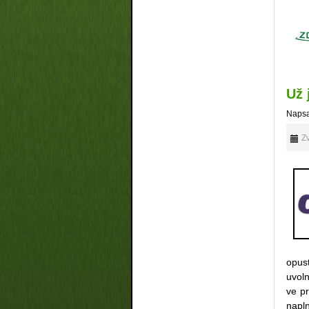
Už j
Napsa
Zv
opust
uvol
ve p
napln