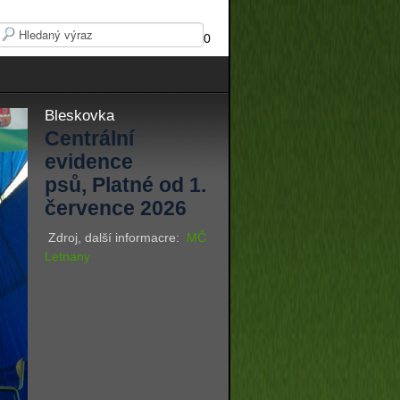
0
Bleskovka
Centrální
evidence
psů, Platné od 1.
července 2026
Zdroj, další informacre:
MČ
Letnany