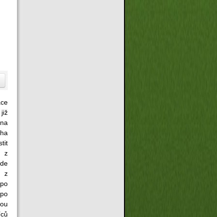
ce
již
na
aha
tit
n z
ede
ů z
 po
 po
hou
íců