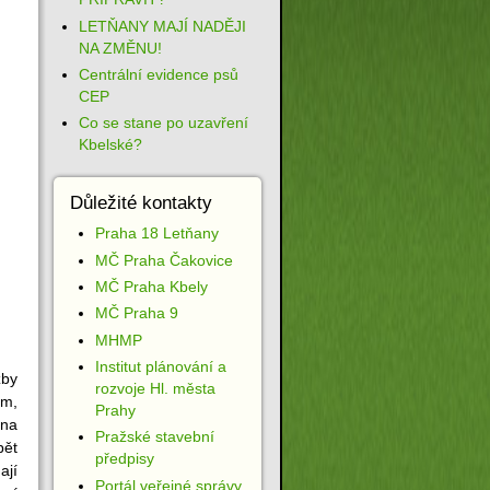
LETŇANY MAJÍ NADĚJI
NA ZMĚNU!
Centrální evidence psů
CEP
Co se stane po uzavření
Kbelské?
Důležité kontakty
Praha 18 Letňany
MČ Praha Čakovice
MČ Praha Kbely
MČ Praha 9
MHMP
Institut plánování a
žby
rozvoje Hl. města
um,
Prahy
 na
Pražské stavební
pět
předpisy
ají
Portál veřejné správy