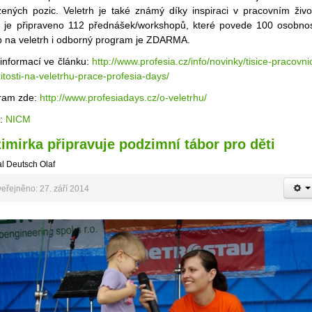
zených pozic. Veletrh je také známý díky inspiraci v pracovním živo
o je připraveno 112 přednášek/workshopů, které povede 100 osobnos
p na veletrh i odborný program je ZDARMA.
 informací ve článku:
http://www.profesia.cz/info/novinky/tisice-pracovni
zitosti-na-veletrhu-prace-profesia-days/
ram zde:
http://www.profesiadays.cz/o-veletrhu/
j:
NICM
imirka připravuje podzimní tábor pro děti
l Deutsch Olaf
eřejněno: 27. září 2014