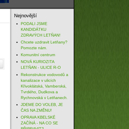
Nejnovější
PODALI JSME
KANDIDÁTKU
ZDRAVÝCH LETŇAN!
Chcete uzdravit Letňany?
Pomozte nám.
Komunitní centrum
NOVÁ KURIOZITA
LETŇAN - ULICE R-O
Rekonstrukce vodovodů a
kanalizace v ulicích
Křivoklátská, Vamberská,
Tvrdého, Dudkova a
Rychnovská v Letňanech.
JDEME DO VOLEB, JE
ČAS NA ZMĚNU!
OPRAVA KBELSKÉ
ZAČÍNÁ - NA CO SE
PŘIPRAVIT?