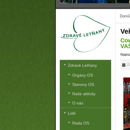
Domů
Veř
Co
VAŠ
Napsa
Zv
Zdravé Letňany
Orgány OS
Stanovy OS
Naše aktivity
O nás
Lidé
Rada OS