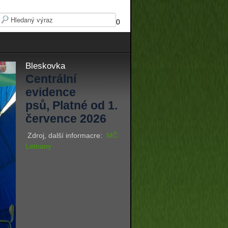
0
Bleskovka
Centrální
evidence
psů, Platné od 1.
července 2026
Zdroj, další informacre:
MČ
Letnany