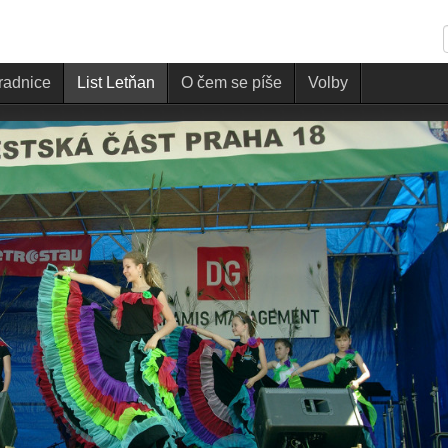
 radnice
List Letňan
O čem se píše
Volby