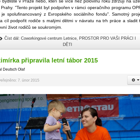
é bydliště v Praze nebo, kteří se více než polovinu roku zdržují na úz
. Prahy. "Tento projekt byl podpořen v rámci operačního programu OP
ý je spolufinancovaný z Evropského sociálního fondu". Samotný proj
 cíl podpořit rodiče s malými dětmi v návratu na trh práce a sladit 
ovní život rodičů se soukromým.
Číst dál: Coworkingové centrum Letnice, PROSTOR PRO VAŠI PRÁCI I
DĚTI
imírka připravila letní tábor 2015
l Deutsch Olaf
eřejněno: 7. únor 2015