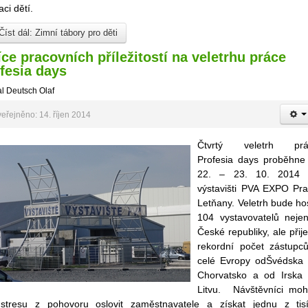
aci dětí.
íst dál: Zimní tábory pro děti
íce pracovních příležitostí na veletrhu práce
fesia days
l Deutsch Olaf
eřejněno: 14. říjen 2014
Čtvrtý veletrh prá
Profesia days proběhne 
22. – 23. 10. 2014 
výstavišti PVA EXPO Pr
Letňany. Veletrh bude hos
104 vystavovatelů neje
České republiky, ale přij
rekordní počet zástupc
celé Evropy odŠvédska
Chorvatsko a od Irska
Litvu. Návštěvníci mo
stresu z pohovoru oslovit zaměstnavatele a získat jednu z tis