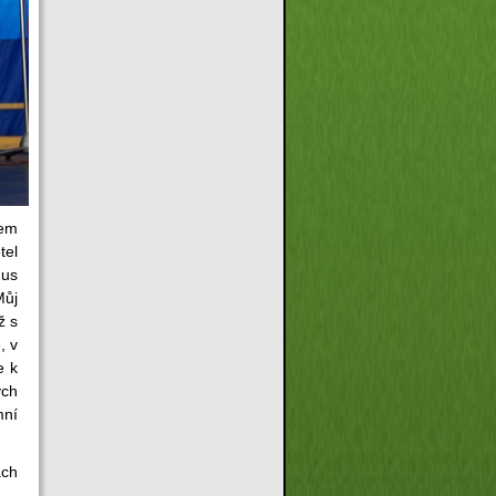
kem
tel
nus
Můj
ž s
, v
e k
ých
mní
ách