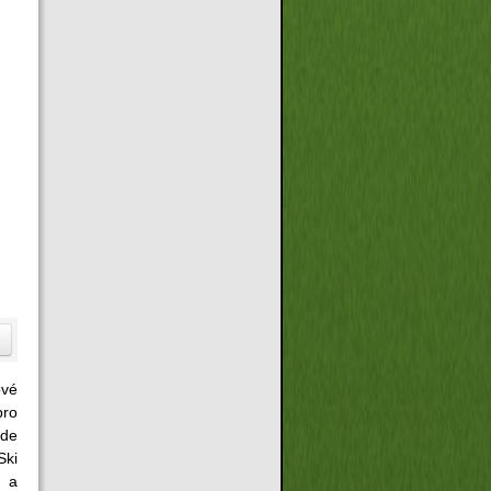
vé
pro
ude
Ski
u a