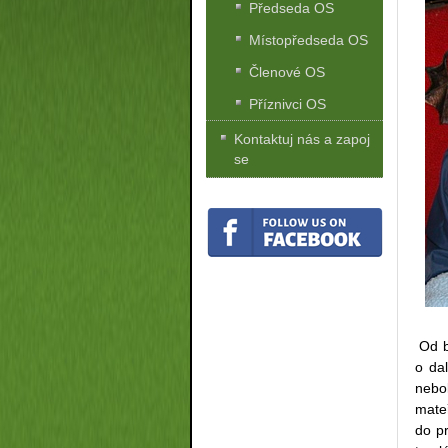
Předseda OS
Místopředseda OS
Členové OS
Příznivci OS
Kontaktuj nás a zapoj
se
Od bř
o da
nebo
mate
do pr