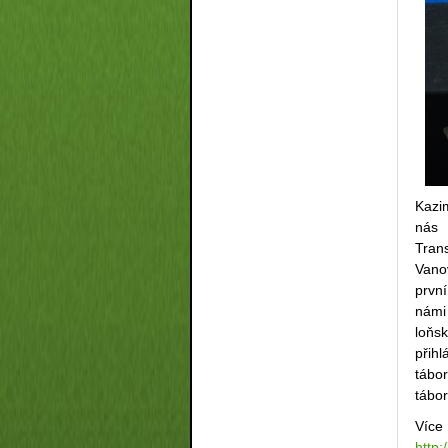
Kazi
nás 
Tran
Vanov
první
námi 
loňs
přihl
tábo
tábor
Více
http: