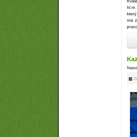
trval
hl.m
kter
má za
prac
Kaz
Napsa
Zv