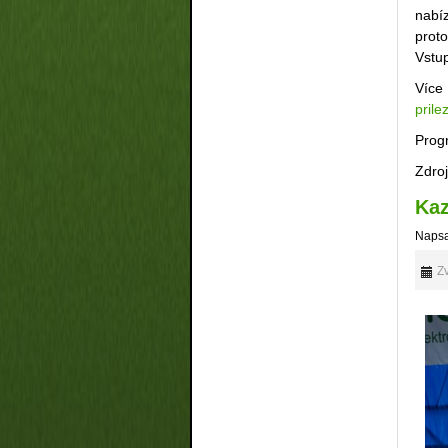
nabí
prot
Vstu
Více
prile
Prog
Zdro
Kaz
Napsa
Zv