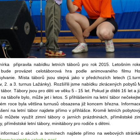
mírka připravila nabídku letních táborů pro rok 2015. Letošním ro
bude provázet celotáborová hra podle animovaného filmu Ho
sylvanie. Místa táborů jsou stejná jako v předchozích letech (1.tur
, 2. a 3. turnus Lažánky). Rozšířili jsme nabídku zkrácených pobytů 
 tábor. Tábory jsou pro děti ve věku 5 - 15 let. Pokud je dítěti 16 let a ji
na táboře bylo, může jet i letos. S přihlášením na letní tábor nečekejte
kém roce byla většina turnusů obsazena již koncem března. Informac
ášení na letní tábor najdete přímo v přihlášce. Kromě letních pobytov
rů můžete využít zimní tábory o jarních prázdninách, příměstské zi
y, příměstské letní tábory, minitábory pro rodiče s dětmi.
 informací o akcích a termínech najdete přímo na webových stránk
//www.kazimirka.cz/ceka-nas/