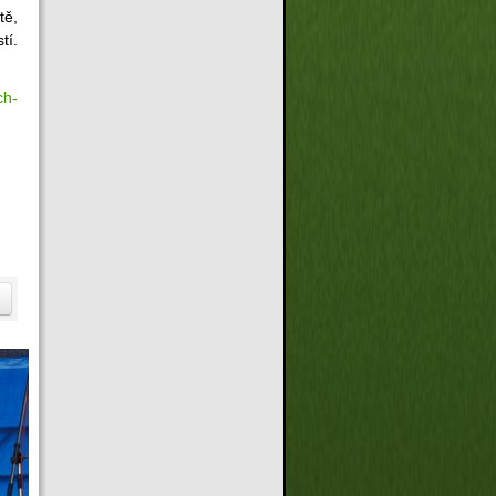
tě,
tí.
ch-