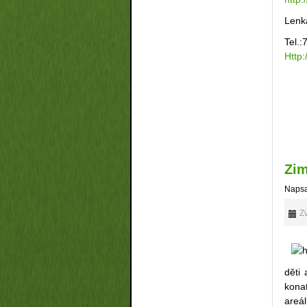
Lenk
Tel.:
Http:
Zim
Napsa
Zv
děti
kona
areá