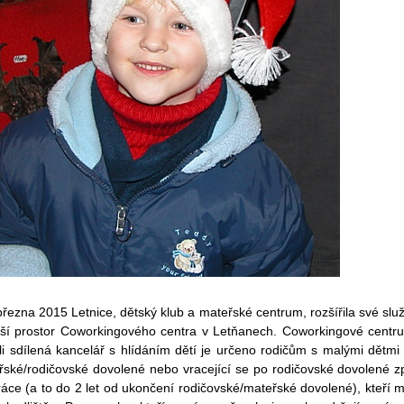
ezna 2015 Letnice, dětský klub a mateřské centrum, rozšířila své slu
lší prostor Coworkingového centra v Letňanech. Coworkingové centr
li sdílená kancelář s hlídáním dětí je určeno rodičům s malými dětmi
řské/rodičovské dovolené nebo vracející se po rodičovské dovolené z
áce (a to do 2 let od ukončení rodičovské/mateřské dovolené), kteří m