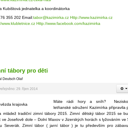
a Kubištová jednatelka a koordinátorka
776 355 202 Email:
tabor@kazimirka.cz
Http://www.kazimirka.cz
//www.klubletnice.cz
Http://www.facebook.com/kazimirka
ní tábory pro děti
l Deutsch Olaf
eřejněno: 29. říjen 2014
Máte rádi hory a sníh? Nezisko
letňanské sdružení Kazimírka připravila 
 a mládež tradiční zimní tábory 2015. Zimní dětský tábor 2015 se b
t ve Josefově dole – Dolní Maxov v Jizerských horách s lyžováním ve 
lu Severák. Zimní tábor ( jarní tábor ) je tu především pro zábav