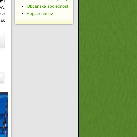
emí
Občanská společnost
PA,
Registr smluv
ekt
tak