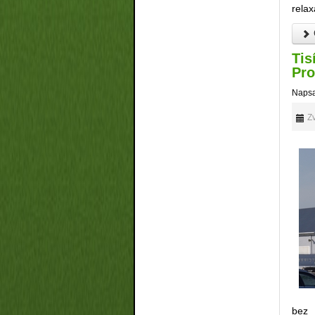
relax
Č
Tis
Pro
Napsa
Zv
bez 