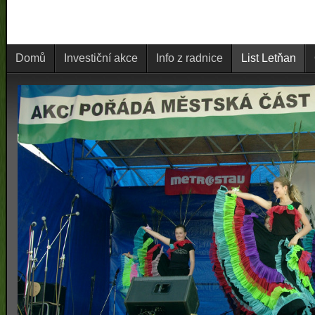
Domů
Investiční akce
Info z radnice
List Letňan