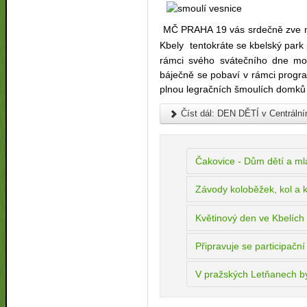
MČ PRAHA 19 vás srdečně zve 
Kbely tentokráte se kbelský par
rámci svého svátečního dne moh
báječně se pobaví v rámci progr
plnou legračních šmoulích domků
Číst dál: DEN DĚTÍ v Centrální
Čakovice - Dům dětí a m
Závody koloběžek, kol a 
Květinový den ve Kbelích
Připravuje se participační
V pražských Letňanech byl