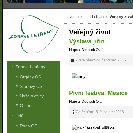
Domů
List Letňan
Veřejný živo
Veřejný život
Výstava jiřin
Napsal Deutsch Olaf
Zveřejněno: 24. červenec 2016
Zdravé Letňany
Orgány OS
Stanovy OS
Pivní festival Měšice
Naše aktivity
Napsal Deutsch Olaf
O nás
Zveřejněno: 5. červenec 2016
Lidé
Rada OS