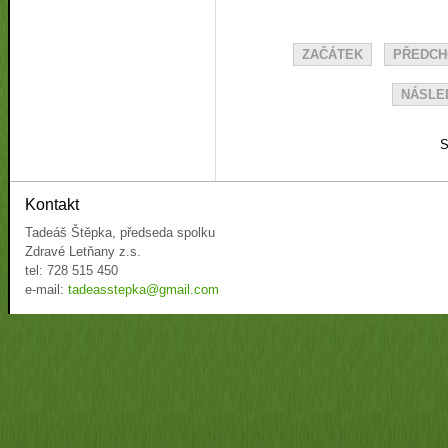
ZAČÁTEK
PŘEDCH
NÁSLED
S
Kontakt
Tadeáš Štěpka, předseda spolku
Zdravé Letňany z.s.
tel: 728 515 450
e-mail:
tadeasstepka@gmail.com