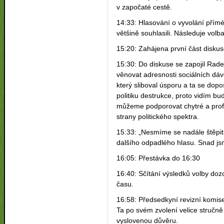
v započaté cestě.
14:33: Hlasování o vyvolání přímé 
většině souhlasili. Následuje volb
15:20: Zahájena první část disku
15:30: Do diskuse se zapojil Rad
věnovat adresnosti sociálních dáv
který sliboval úsporu a ta se dop
politiku destrukce, proto vidím bu
můžeme podporovat chytré a profe
strany politického spektra.
15:33: „Nesmíme se nadále štěpit. 
dalšího odpadlého hlasu. Snad js
16:05: Přestávka do 16:30
16:40: Sčítání výsledků volby dozo
času.
16:58: Předsedkyní revizní komis
Ta po svém zvolení velice stručn
vyslovenou důvěru.