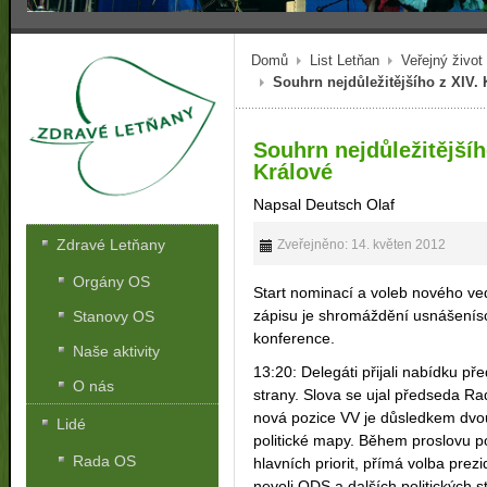
Domů
List Letňan
Veřejný život
Souhrn nejdůležitějšího z XIV.
Souhrn nejdůležitějšíh
Králové
Napsal Deutsch Olaf
Zdravé Letňany
Zveřejněno: 14. květen 2012
Orgány OS
Start nominací a voleb nového ved
zápisu je shromáždění usnášenís
Stanovy OS
konference.
Naše aktivity
13:20: Delegáti přijali nabídku p
O nás
strany. Slova se ujal předseda R
nová pozice VV je důsledkem dvou
Lidé
politické mapy. Během proslovu p
Rada OS
hlavních priorit, přímá volba prez
nevoli ODS a dalších politických 