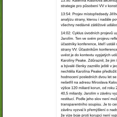
13:50: Kateřina Klasnová akcentu
strategie pro působení VV v konstr
13:54: Projev místopředsedy Jiříh
analýzu strany, kterou i nadále p
všechny nedávné zátěžové událost
14:02: Cyklus úvodních projevů u
Jarolím. Ten ve svém projevu refl
účastníky konference, kteří ustál
strany VV. Účastníkům konference 
uvést je do kontextu vypjatých ud
Karolíny Peake. Zdůraznil, že jim
a bývalé členky zaznělo ještě v j
nechtěla Karolína Peake předloži
hodnocení posledních dvou let se 
nešetřil na adresu Miroslava Kal
výšce 120 miliard korun, od roku 
40,5 miliardy. Jarolím v závěru vyz
restitucí. Podle jeho slov není m
transparentního soupisu. Je to 
závěru vyzval k přemýšlení o nads
že vize boje proti korupci není v