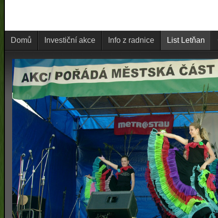
Domů
Investiční akce
Info z radnice
List Letňan