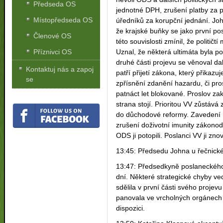
Předseda OS
jednotné DPH, zrušení platby za po
Místopředseda OS
úředníků za korupční jednání. Joh
že krajské buňky se jako první pos
Členové OS
této souvislosti zmínil, že političt
Uznal, že některá ultimáta byla p
Příznivci OS
druhé části projevu se věnoval d
Kontaktuj nás a zapoj
patří přijetí zákona, který přikazu
se
zpřísnění zdanění hazardu, či pro
patnáct let blokované. Proslov zak
strana stojí. Prioritou VV zůstává
do důchodové reformy. Zavedení 
zrušení doživotní imunity zákonod
ODS ji potopili. Poslanci VV ji zno
13:45: Předsedu Johna u řečnické
13:47: Předsedkyně poslaneckého 
dní. Některé strategické chyby vedl
sdělila v první části svého proje
panovala ve vrcholných orgánech n
dispozici.