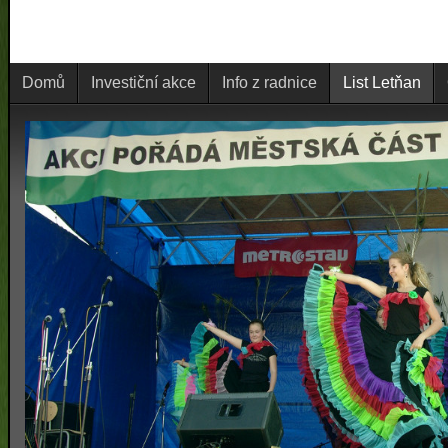
Domů
Investiční akce
Info z radnice
List Letňan