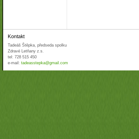
Kontakt
Tadeáš Štěpka, předseda spolku
Zdravé Letňany z.s.
tel: 728 515 450
e-mail:
tadeasstepka@gmail.com