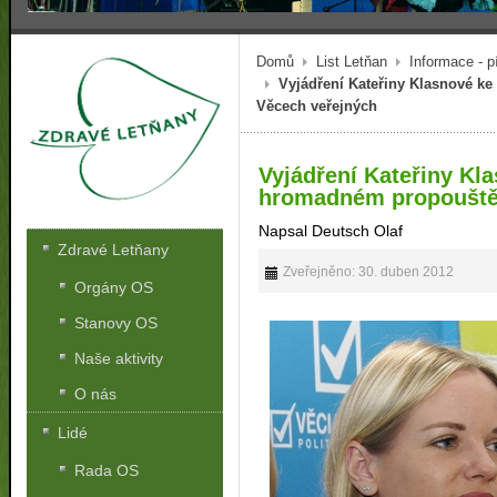
Domů
List Letňan
Informace - p
Vyjádření Kateřiny Klasnové k
Věcech veřejných
Vyjádření Kateřiny Kl
hromadném propouštěn
Napsal Deutsch Olaf
Zdravé Letňany
Zveřejněno: 30. duben 2012
Orgány OS
Stanovy OS
Naše aktivity
O nás
Lidé
Rada OS