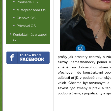
Předseda OS
Místopředseda OS
Členové OS
Příznivci OS
Kontaktuj nás a zapoj
se
prošly jak prostory centrály a z
služby. Zaměstnanecký poměr kr
změněn na dobrovolnou stranicko
přechodem do konstruktivní opoz
události ať již v podobě stranick
voleb. Chceme být rozumnými a 
zavést tyto změny v praxi a te
podporu členy, sympatizanty a sp