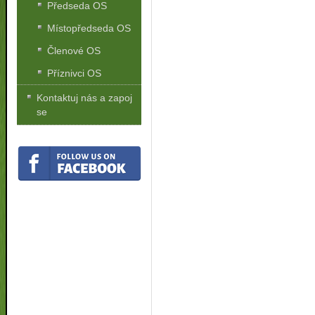
Předseda OS
Místopředseda OS
Členové OS
Příznivci OS
Kontaktuj nás a zapoj
se