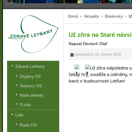
Domů
Aktuality
Bleskovky
U
Už zítra na Staré návsi
Napsal Deutsch Olaf
Zveřejněno: 25. červen 2026
Zdravé Letňany
Už zítra odpoledne s
čekají hry, soutěže a odměny, n
Orgány OS
bavit o budoucnosti Letňan!
Stanovy OS
Naše aktivity
O nás
Lidé
Rada OS