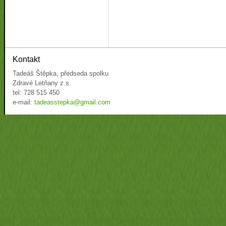
Kontakt
Tadeáš Štěpka, předseda spolku
Zdravé Letňany z.s.
tel: 728 515 450
e-mail:
tadeasstepka@gmail.com