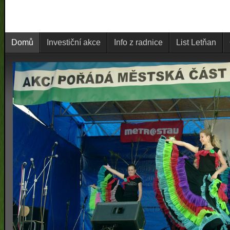
Domů
Investiční akce
Info z radnice
List Letňan