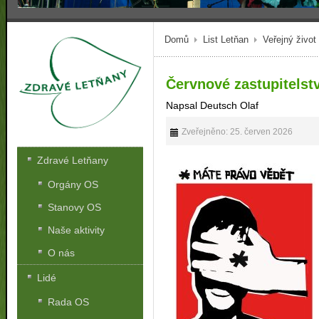
Domů
List Letňan
Veřejný život
Červnové zastupitelst
Napsal Deutsch Olaf
Zveřejněno: 25. červen 2026
Zdravé Letňany
Orgány OS
Stanovy OS
Naše aktivity
O nás
Lidé
Rada OS