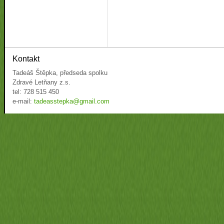
Kontakt
Tadeáš Štěpka, předseda spolku
Zdravé Letňany z.s.
tel: 728 515 450
e-mail:
tadeasstepka@gmail.com