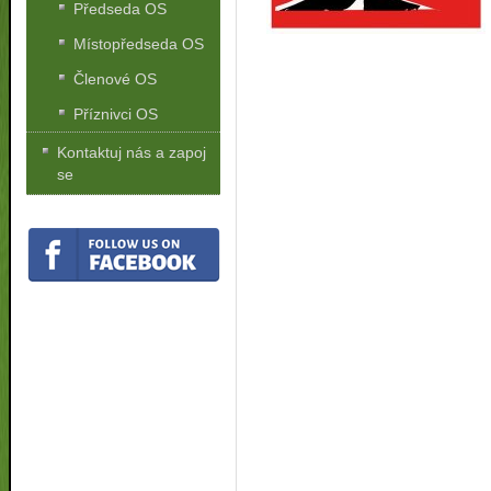
Předseda OS
Místopředseda OS
Členové OS
Příznivci OS
Kontaktuj nás a zapoj
se