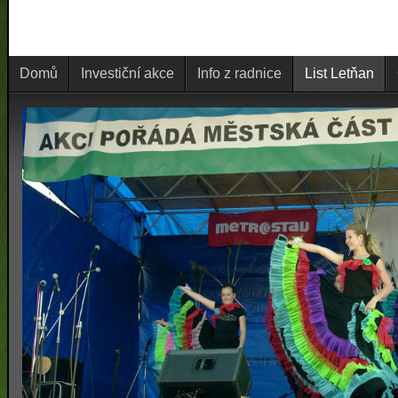
Domů
Investiční akce
Info z radnice
List Letňan