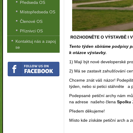
Předseda OS
Místopředseda OS
Členové OS
Příznivci OS
ROZHODNĚTE O VÝSTAVBĚ I V
Kontaktuj nás a zapoj
Tento týden sbíráme podpisy p
se
k otázce výstavby.
1) Mají být nové developerské pro
2) Má se zastavit zahušťování cen
Chceme znát váš názor! Podepišt
týden, nebo si petici stáhněte a 
Podepsané petiční archy nám můž
na adrese našeho člena
Spolku 
Předem děkujeme!
Místo kde získáte petiční arch a 