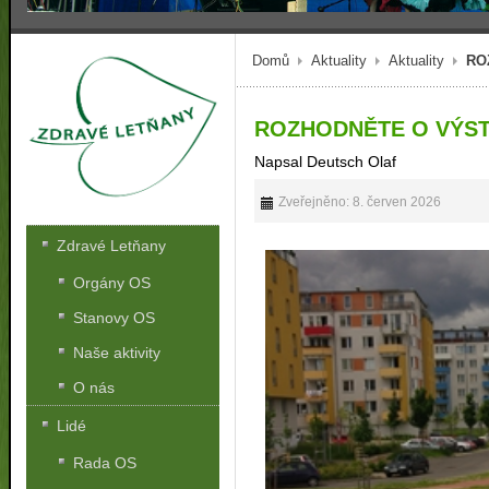
Domů
Aktuality
Aktuality
RO
ROZHODNĚTE O VÝSTA
Napsal Deutsch Olaf
Zveřejněno: 8. červen 2026
Zdravé Letňany
Orgány OS
Stanovy OS
Naše aktivity
O nás
Lidé
Rada OS