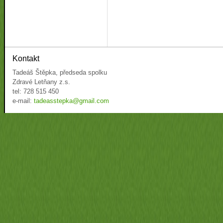
Kontakt
Tadeáš Štěpka, předseda spolku
Zdravé Letňany z.s.
tel: 728 515 450
e-mail:
tadeasstepka@gmail.com