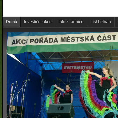
Domů
Investiční akce
Info z radnice
List Letňan