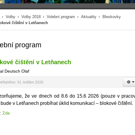
Volby
Volby 2018
Volební program
Aktuality
Bleskovky
okové čištění v Letňanech
lební program
kové čištění v Letňanech
al Deutsch Olaf
eřejněno: 31. květen 2026
orňujeme, že ve dnech od 8.6 do 15.6 2026 (pouze v praco
 bude v Letňanech probíhat úklid komunikací – blokové čištění.
j:
Zde