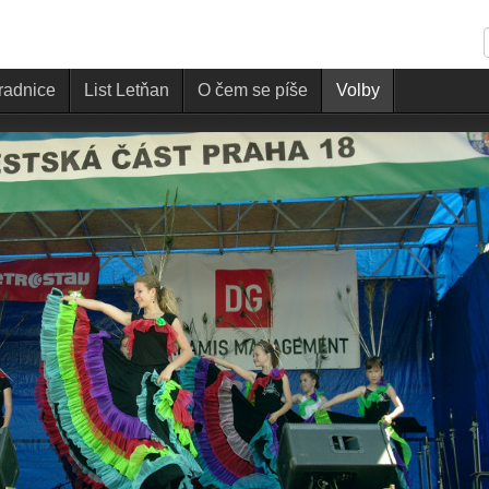
 radnice
List Letňan
O čem se píše
Volby