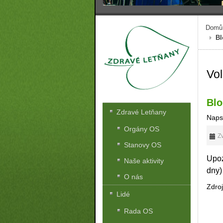
Domů
Bl
Vo
Blo
Zdravé Letňany
Naps
Orgány OS
Zv
Stanovy OS
Upoz
Naše aktivity
dny)
O nás
Zdro
Lidé
Rada OS