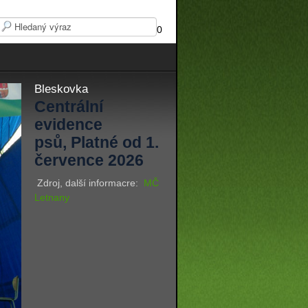
0
Bleskovka
Centrální
evidence
psů, Platné od 1.
července 2026
Zdroj, další informacre:
MČ
Letnany