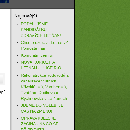
Nejnovější
PODALI JSME
KANDIDÁTKU
ZDRAVÝCH LETŇAN!
Chcete uzdravit Letňany?
Pomozte nám.
Komunitní centrum
NOVÁ KURIOZITA
LETŇAN - ULICE R-O
Rekonstrukce vodovodů a
kanalizace v ulicích
Křivoklátská, Vamberská,
vní
Tvrdého, Dudkova a
Rychnovská v Letňanech.
JDEME DO VOLEB, JE
ČAS NA ZMĚNU!
OPRAVA KBELSKÉ
ZAČÍNÁ - NA CO SE
PŘIPRAVIT?