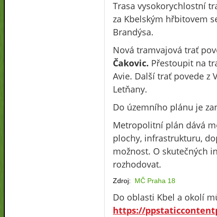
Trasa vysokorychlostní tr
za Kbelským hřbitovem se 
Brandýsa.
Nová tramvajová trať po
Čakovic.
Přestoupit na t
Avie. Další trať povede z
Letňany.
Do územního plánu je zan
Metropolitní plán dává m
plochy, infrastrukturu, do
možnost. O skutečných in
rozhodovat.
Zdroj:
MČ Praha 18
Do oblasti Kbel a okolí m
https://ppstaticconten