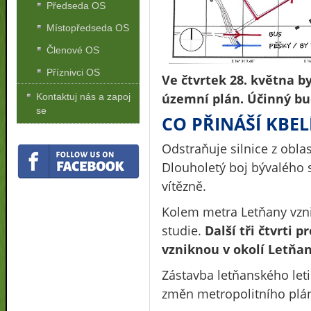
Předseda OS
Místopředseda OS
Členové OS
Příznivci OS
Ve čtvrtek 28. května b
územní plán. Účinný bud
Kontaktuj nás a zapoj
se
CO PŘINÁŠÍ KBEL
Odstraňuje silnice z obla
Dlouholetý boj bývalého 
vítězně.
Kolem metra Letňany vzni
studie.
Další tři čtvrti p
vzniknou v okolí Letňan
Zástavba letňanského leti
změn metropolitního plán