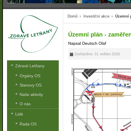
Domů
Investiční akce
Územní p
Územní plán - zaměřen
Napsal Deutsch Olaf
Zveřejněno: 31. květen 2026
Zdravé Letňany
Orgány OS
Stanovy OS
Naše aktivity
O nás
Lidé
Rada OS