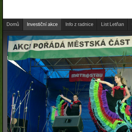
Domů
Investiční akce
Info z radnice
List Letňan