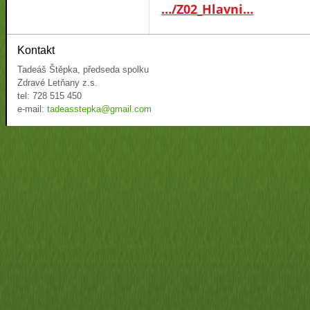
…/Z02_Hlavni…
Kontakt
Tadeáš Štěpka, předseda spolku
Zdravé Letňany z.s.
tel: 728 515 450
e-mail:
tadeasstepka@gmail.com