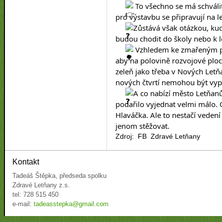
 To všechno se má schváli
pro výstavbu se připravují na le
Zůstává však otázkou, kud
budou chodit do školy nebo k lé
 Vzhledem ke zmařeným pl
aby na polovině rozvojové ploc
zeleň jako třeba v Nových Let
nových čtvrtí nemohou být vyp
A co nabízí město Letňan
podařilo vyjednat velmi málo. 
Hlaváčka. Ale to nestačí vedení
jenom stěžovat.
Zdroj: FB Zdravé Letňany
Kontakt
Tadeáš Štěpka, předseda spolku
Zdravé Letňany z.s.
tel: 728 515 450
e-mail:
tadeasstepka@gmail.com