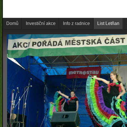
Domů
Investiční akce
Info z radnice
List Letňan