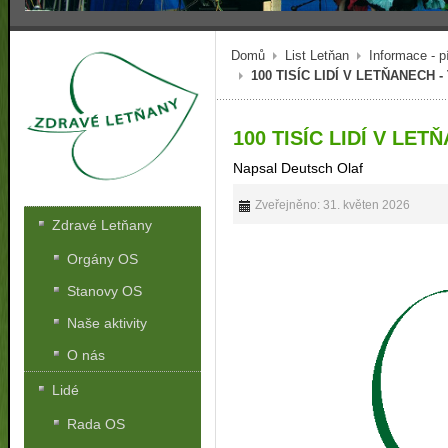
Domů
List Letňan
Informace - p
100 TISÍC LIDÍ V LETŇANECH -
100 TISÍC LIDÍ V LET
Napsal Deutsch Olaf
Zveřejněno: 31. květen 2026
Zdravé Letňany
Orgány OS
Stanovy OS
Naše aktivity
O nás
Lidé
Rada OS