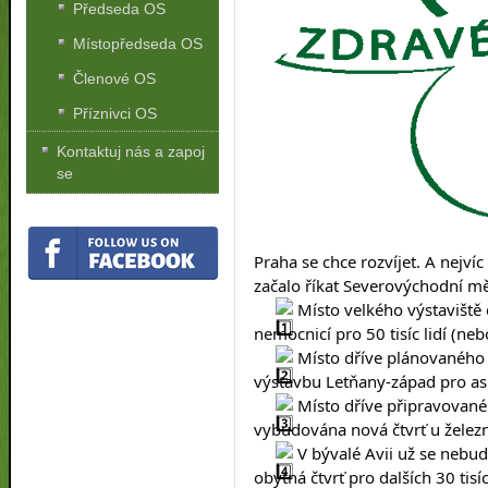
Předseda OS
Místopředseda OS
Členové OS
Příznivci OS
Kontaktuj nás a zapoj
se
Praha se chce rozvíjet. A nejvíc
začalo říkat Severovýchodní měs
 Místo velkého výstaviště 
nemocnicí pro 50 tisíc lidí (ne
 Místo dříve plánovaného 
výstavbu Letňany-západ pro asi 1
 Místo dříve připravovan
vybudována nová čtvrť u železničn
 V bývalé Avii už se nebud
obytná čtvrť pro dalších 30 tisíc 