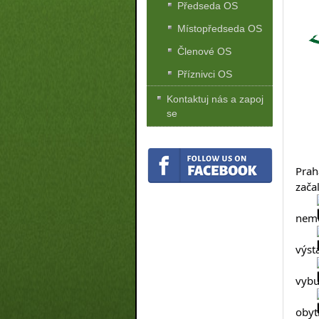
Předseda OS
Místopředseda OS
Členové OS
Příznivci OS
Kontaktuj nás a zapoj
se
Praha
zača
nemo
výst
vybud
obytn