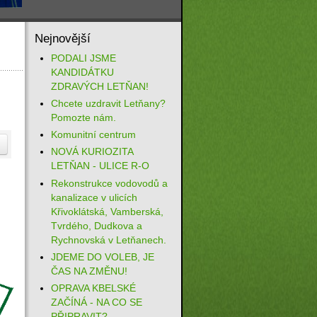
Nejnovější
PODALI JSME
KANDIDÁTKU
ZDRAVÝCH LETŇAN!
Chcete uzdravit Letňany?
Pomozte nám.
Komunitní centrum
NOVÁ KURIOZITA
LETŇAN - ULICE R-O
Rekonstrukce vodovodů a
kanalizace v ulicích
Křivoklátská, Vamberská,
Tvrdého, Dudkova a
Rychnovská v Letňanech.
JDEME DO VOLEB, JE
ČAS NA ZMĚNU!
OPRAVA KBELSKÉ
ZAČÍNÁ - NA CO SE
PŘIPRAVIT?