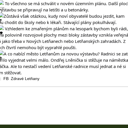
 To všechno se má schválit v novém územním plánu. Další ploc
výstavbu se připravují na letišti a u betonárky.
Zůstává však otázkou, kudy noví obyvatelé budou jezdit, kam 
u chodit do školy nebo k lékaři. Stávající plány pokulhávají.
 Vzhledem ke zmařeným plánům na lesopark bychom byli rádi,
na polovině rozvojové plochy mezi bloky zástavby vznikla veřejná
ň jako třeba v Nových Letňanech nebo Letňanských zahradách. Z 
ch čtvrtí nemohou být vyprahlé poušti.
A co nabízí město Letňanům za novou výstavbu? Radnici se zat
řilo vyjednat velmi málo. Ondřej Lněnička si stěžuje na náměstka
áčka. Ale to nestačí vedení Letňanské radnice musí jednat a né si 
m stěžovat.
j: FB Zdravé Letňany