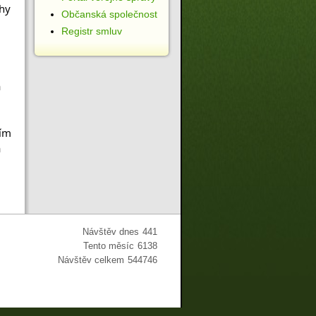
hy 
Občanská společnost
Registr smluv
 
 
ím 
 
Návštěv dnes
441
Tento měsíc
6138
Návštěv celkem
544746