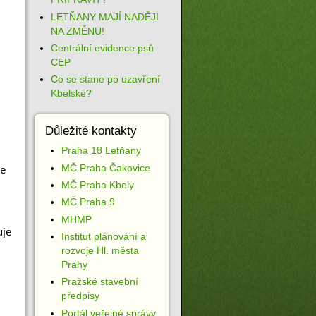
LETŇANY MAJÍ NADĚJI
NA ZMĚNU!
Centrální evidence psů
CEP
Co se stane po uzavření
Kbelské?
Důležité kontakty
Praha 18 Letňany
MČ Praha Čakovice
e 
.
MČ Praha Kbely
MČ Praha 9
MHMP
je 
Institut plánování a
rozvoje Hl. města
Prahy
Pražské stavební
předpisy
Portál veřejné správy