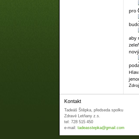
pro 
budo
aby 
zele
nový
poda
Hlav
jeno
Zdro
Kontakt
Tadeáš Štěpka, předseda spolku
Zdravé Letňany z.s.
tel: 728 515 450
e-mail:
tadeasstepka@gmail.com