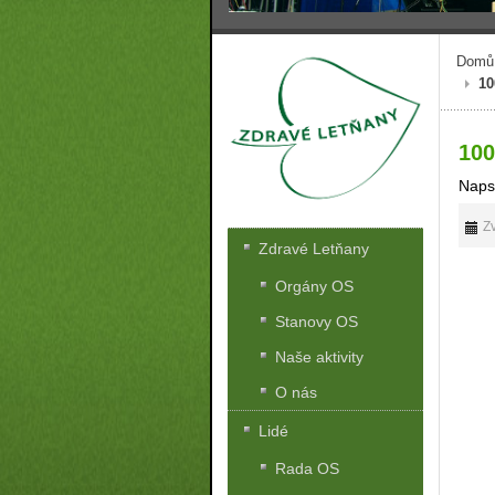
Domů
10
100
Naps
Zv
Zdravé Letňany
Orgány OS
Stanovy OS
Naše aktivity
O nás
Lidé
Rada OS