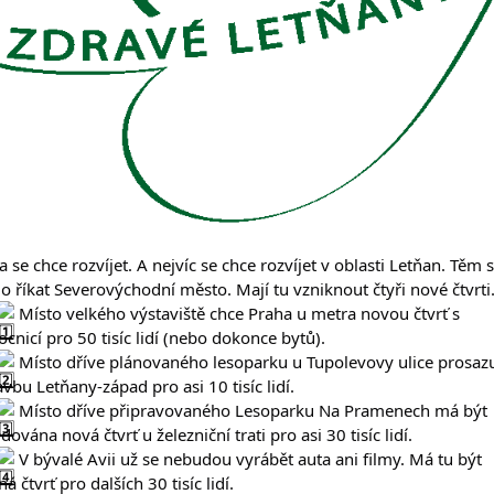
 se chce rozvíjet. A nejvíc se chce rozvíjet v oblasti Letňan. Těm s
lo říkat Severovýchodní město. Mají tu vzniknout čtyři nové čtvrti
 Místo velkého výstaviště chce Praha u metra novou čtvrť s 
cnicí pro 50 tisíc lidí (nebo dokonce bytů).
 Místo dříve plánovaného lesoparku u Tupolevovy ulice prosazu
avbu Letňany-západ pro asi 10 tisíc lidí.
 Místo dříve připravovaného Lesoparku Na Pramenech má být 
ována nová čtvrť u železniční trati pro asi 30 tisíc lidí.
 V bývalé Avii už se nebudou vyrábět auta ani filmy. Má tu být 
á čtvrť pro dalších 30 tisíc lidí.