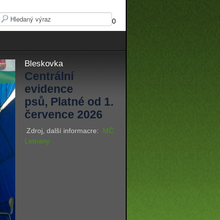
0
Bleskovka
Centrální
evidence
psů, Platné od 1.
července 2026
Zdroj, další informacre:
MČ
Letnany