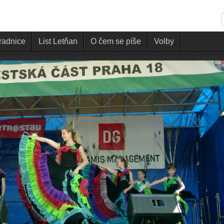
 radnice
List Letňan
O čem se píše
Volby