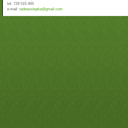
tel: 728 515 450
e-mail:
tadeasstepka@gmail.com