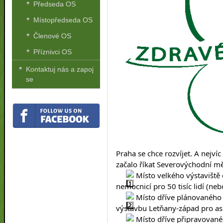
Předseda OS
Místopředseda OS
Členové OS
Příznivci OS
Kontaktuj nás a zapoj
se
Praha se chce rozvíjet. A nejvíc
začalo říkat Severovýchodní měs
 Místo velkého výstaviště 
nemocnicí pro 50 tisíc lidí (ne
 Místo dříve plánovaného 
výstavbu Letňany-západ pro asi 1
 Místo dříve připravovan