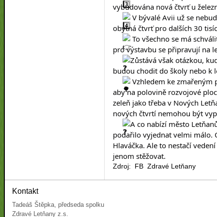
vybudována nová čtvrť u železničn
 V bývalé Avii už se nebud
obytná čtvrť pro dalších 30 tisíc 
 To všechno se má schváli
pro výstavbu se připravují na le
Zůstává však otázkou, kud
budou chodit do školy nebo k lé
 Vzhledem ke zmařeným pl
aby na polovině rozvojové ploc
zeleň jako třeba v Nových Let
nových čtvrtí nemohou být vyp
A co nabízí město Letňan
podařilo vyjednat velmi málo. 
Hlaváčka. Ale to nestačí vedení
jenom stěžovat.
Zdroj: FB Zdravé Letňany
Kontakt
Tadeáš Štěpka, předseda spolku
Zdravé Letňany z.s.