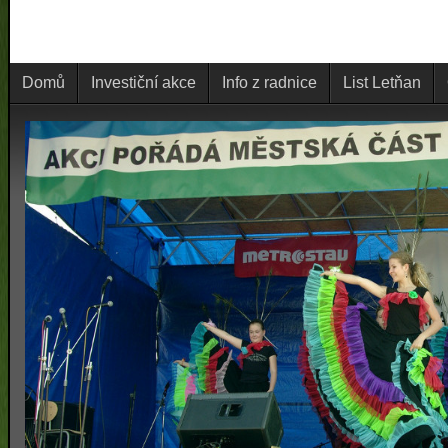
Domů
Investiční akce
Info z radnice
List Letňan