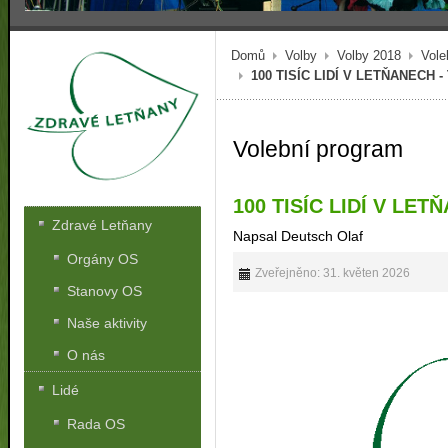
Domů
Volby
Volby 2018
Vole
100 TISÍC LIDÍ V LETŇANECH -
Volební program
100 TISÍC LIDÍ V LET
Zdravé Letňany
Napsal Deutsch Olaf
Orgány OS
Zveřejněno: 31. květen 2026
Stanovy OS
Naše aktivity
O nás
Lidé
Rada OS