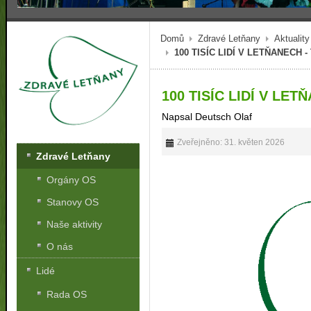
Domů
Zdravé Letňany
Aktuality
100 TISÍC LIDÍ V LETŇANECH -
100 TISÍC LIDÍ V LET
Napsal Deutsch Olaf
Zveřejněno: 31. květen 2026
Zdravé Letňany
Orgány OS
Stanovy OS
Naše aktivity
O nás
Lidé
Rada OS