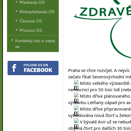
Předseda OS
Místopředseda OS
Členové OS
Příznivci OS
Kontaktuj nás a zapoj
se
Praha se chce rozvíjet. A nejvíc
začalo říkat Severovýchodní měs
 Místo velkého výstaviště 
nemocnicí pro 50 tisíc lidí (ne
 Místo dříve plánovaného 
výstavbu Letňany-západ pro asi 1
 Místo dříve připravovan
vybudována nová čtvrť u železničn
 V bývalé Avii už se nebud
obytná čtvrť pro dalších 30 tisíc 