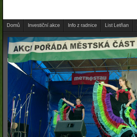
Domů
Investiční akce
Info z radnice
List Letňan