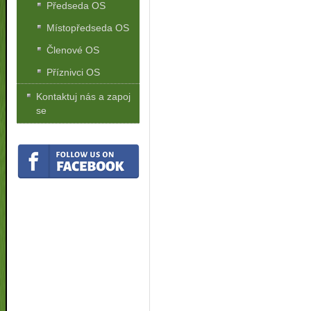
Předseda OS
Místopředseda OS
Členové OS
Příznivci OS
Kontaktuj nás a zapoj
se