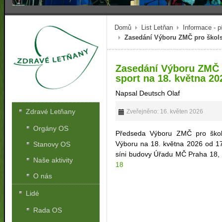
Domů
List Letňan
Informace - p
Zasedání Výboru ZMČ pro školst
Zasedání Výboru ZMČ p
sport na 18. května 20
Napsal Deutsch Olaf
Zdravé Letňany
Zveřejněno: 16. květen 2026
Orgány OS
Předseda Výboru ZMČ pro škols
Výboru na 18. května 2026 od 17
Stanovy OS
síni budovy Úřadu MČ Praha 18,
Naše aktivity
18
O nás
Lidé
Rada OS