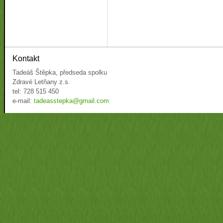
Kontakt
Tadeáš Štěpka, předseda spolku
Zdravé Letňany z.s.
tel: 728 515 450
e-mail:
tadeasstepka@gmail.com