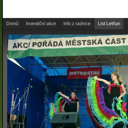
Domů
Investiční akce
Info z radnice
List Letňan