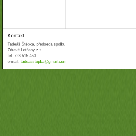
Kontakt
Tadeáš Štěpka, předseda spolku
Zdravé Letňany z.s.
tel: 728 515 450
e-mail:
tadeasstepka@gmail.com