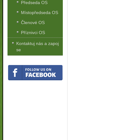
Předseda OS
Místopředseda OS
Členové OS
Příznivci OS
Kontaktuj nás a zapoj
se