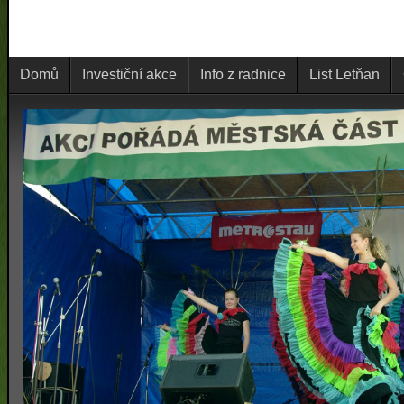
Domů
Investiční akce
Info z radnice
List Letňan