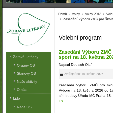
Domů
Volby
Volby 2018
Vole
Zasedání Výboru ZMČ pro školst
Volební program
Zasedání Výboru ZMČ p
sport na 18. května 20
Zdravé Letňany
Napsal Deutsch Olaf
Orgány OS
Stanovy OS
Zveřejněno: 16. květen 2026
Naše aktivity
Předseda Výboru ZMČ pro škols
O nás
Výboru na 18. května 2026 od 17
síni budovy Úřadu MČ Praha 18,
Lidé
18
Rada OS