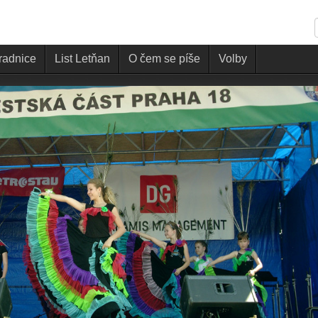
 radnice
List Letňan
O čem se píše
Volby