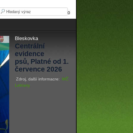
0
Bleskovka
Centrální
evidence
psů, Platné od 1.
července 2026
Zdroj, další informacre:
MČ
Letnany