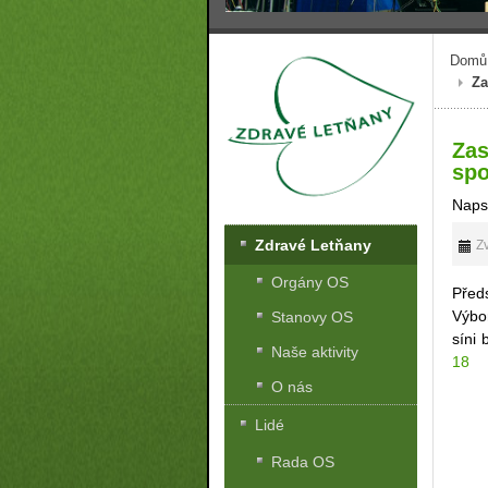
Domů
Za
Zas
spo
Naps
Zdravé Letňany
Zv
Orgány OS
Před
Výbo
Stanovy OS
síni
Naše aktivity
18
O nás
Lidé
Rada OS