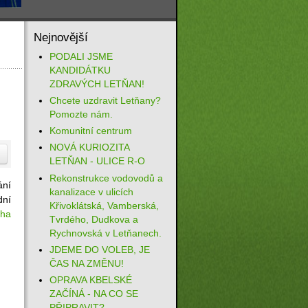
Nejnovější
PODALI JSME
KANDIDÁTKU
ZDRAVÝCH LETŇAN!
Chcete uzdravit Letňany?
Pomozte nám.
Komunitní centrum
NOVÁ KURIOZITA
LETŇAN - ULICE R-O
Rekonstrukce vodovodů a
ání
kanalizace v ulicích
dní
Křivoklátská, Vamberská,
aha
Tvrdého, Dudkova a
Rychnovská v Letňanech.
JDEME DO VOLEB, JE
ČAS NA ZMĚNU!
OPRAVA KBELSKÉ
ZAČÍNÁ - NA CO SE
PŘIPRAVIT?