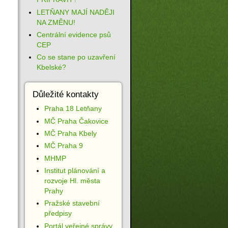
LETŇANY MAJÍ NADĚJI
NA ZMĚNU!
Centrální evidence psů
CEP
Co se stane po uzavření
Kbelské?
Důležité kontakty
Praha 18 Letňany
MČ Praha Čakovice
MČ Praha Kbely
MČ Praha 9
MHMP
Institut plánování a
rozvoje Hl. města
Prahy
Pražské stavební
předpisy
Portál veřejné správy