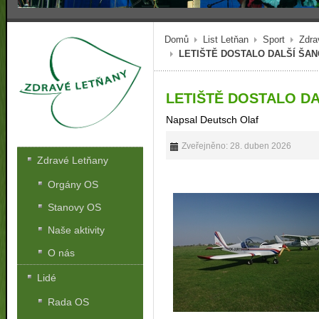
Domů
List Letňan
Sport
Zdra
LETIŠTĚ DOSTALO DALŠÍ ŠAN
LETIŠTĚ DOSTALO DA
Napsal Deutsch Olaf
Zveřejněno: 28. duben 2026
Zdravé Letňany
Orgány OS
Stanovy OS
Naše aktivity
O nás
Lidé
Rada OS