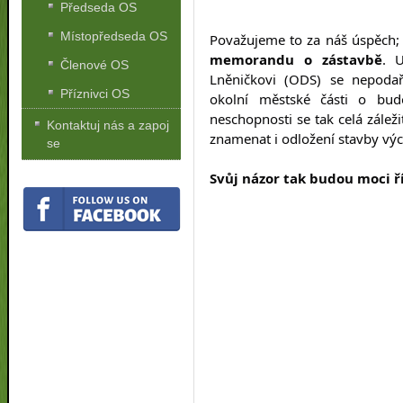
Předseda OS
Místopředseda OS
Považujeme to za náš úspěch;
memorandu o zástavbě
. 
U
Členové OS
Lněničkovi (ODS) se nepodaři
Příznivci OS
okolní městské části o budo
neschopnosti se tak celá zálež
Kontaktuj nás a zapoj
znamenat i odložení stavby vý
se
Svůj názor tak budou moci ří