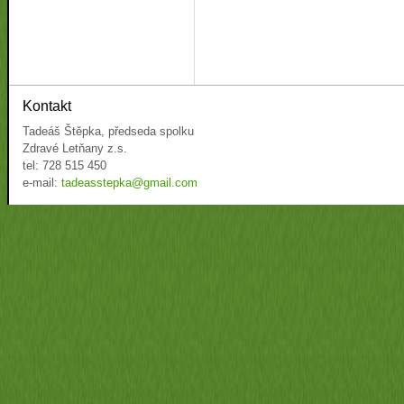
Kontakt
Tadeáš Štěpka, předseda spolku
Zdravé Letňany z.s.
tel: 728 515 450
e-mail:
tadeasstepka@gmail.com