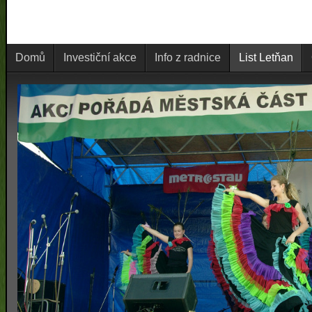
Domů
Investiční akce
Info z radnice
List Letňan