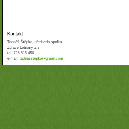
Kontakt
Tadeáš Štěpka, předseda spolku
Zdravé Letňany z.s.
tel: 728 515 450
e-mail:
tadeasstepka@gmail.com