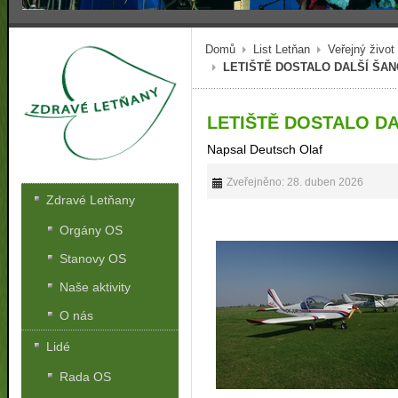
Domů
List Letňan
Veřejný život
LETIŠTĚ DOSTALO DALŠÍ ŠAN
LETIŠTĚ DOSTALO DA
Napsal Deutsch Olaf
Zveřejněno: 28. duben 2026
Zdravé Letňany
Orgány OS
Stanovy OS
Naše aktivity
O nás
Lidé
Rada OS