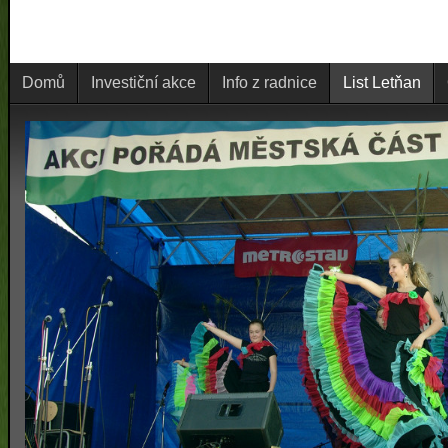
Domů
Investiční akce
Info z radnice
List Letňan