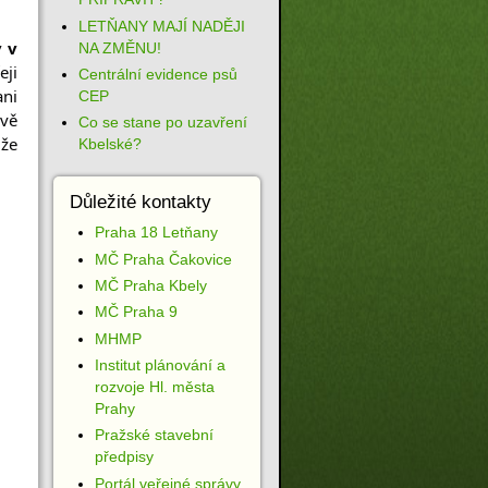
LETŇANY MAJÍ NADĚJI
 v 
NA ZMĚNU!
ji 
Centrální evidence psů
ni 
CEP
vě 
Co se stane po uzavření
že 
Kbelské?
Důležité kontakty
Praha 18 Letňany
MČ Praha Čakovice
MČ Praha Kbely
MČ Praha 9
MHMP
Institut plánování a
rozvoje Hl. města
Prahy
Pražské stavební
předpisy
Portál veřejné správy