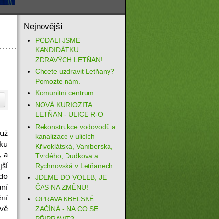
Nejnovější
PODALI JSME
KANDIDÁTKU
ZDRAVÝCH LETŇAN!
Chcete uzdravit Letňany?
Pomozte nám.
Komunitní centrum
NOVÁ KURIOZITA
LETŇAN - ULICE R-O
Rekonstrukce vodovodů a
už 
kanalizace v ulicích
ku 
Křivoklátská, Vamberská,
 a 
Tvrdého, Dudkova a
ší 
Rychnovská v Letňanech.
do 
JDEME DO VOLEB, JE
ní 
ČAS NA ZMĚNU!
ní 
OPRAVA KBELSKÉ
vě 
ZAČÍNÁ - NA CO SE
PŘIPRAVIT?