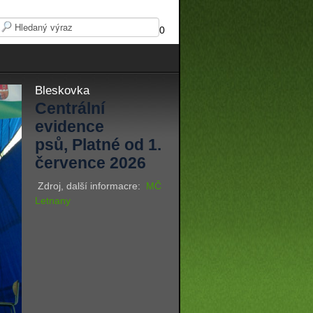
0
Bleskovka
Centrální
evidence
psů, Platné od 1.
července 2026
Zdroj, další informacre:
MČ
Letnany