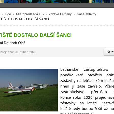
Lidé
Místopředseda OS
Zdravé Letňany
Naše aktivity
ETIŠTĚ DOSTALO DALŠÍ ŠANCI
TIŠTĚ DOSTALO DALŠÍ ŠANCI
al Deutsch Olaf
eřejněno: 28. duben 2026
Letňanské zastupitelstvo 
poněkolikáté otevřelo otáz
zástavby na letňanském letišti,
hned ji zase zavřelo. Včerej
zastupitelstvo přerušilo 
konce roku 2026 projednává
zástavby na letišti. Zastavě
letiště tedy budou řešit až no
zvolení zastupitelé. 