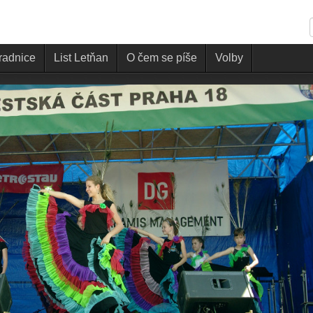
 radnice
List Letňan
O čem se píše
Volby