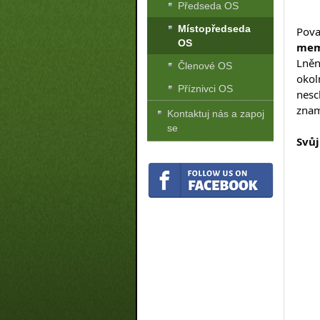
Předseda OS
Místopředseda
Pova
OS
mem
Lněn
Členové OS
okol
Příznivci OS
nesc
znam
Kontaktuj nás a zapoj
se
Svůj