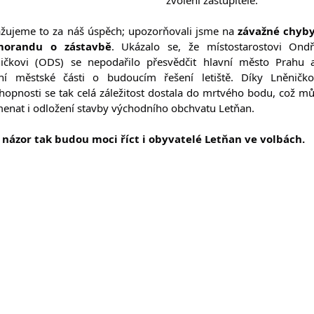
žujeme to za náš úspěch; upozorňovali jsme na 
závažné chyby
orandu o zástavbě
. 
Ukázalo se, že místostarostovi Ondře
ičkovi (ODS) se nepodařilo přesvědčit hlavní město Prahu a
ní městské části o budoucím řešení letiště. Díky Lněničko
hopnosti se tak celá záležitost dostala do mrtvého bodu, což mů
enat i odložení stavby východního obchvatu Letňan.
 názor tak budou moci říct i obyvatelé Letňan ve volbách. 