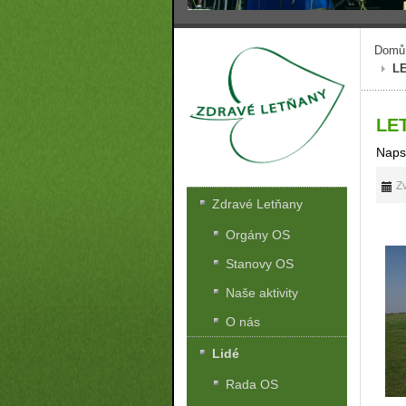
Domů
L
LE
Naps
Zv
Zdravé Letňany
Orgány OS
Stanovy OS
Naše aktivity
O nás
Lidé
Rada OS