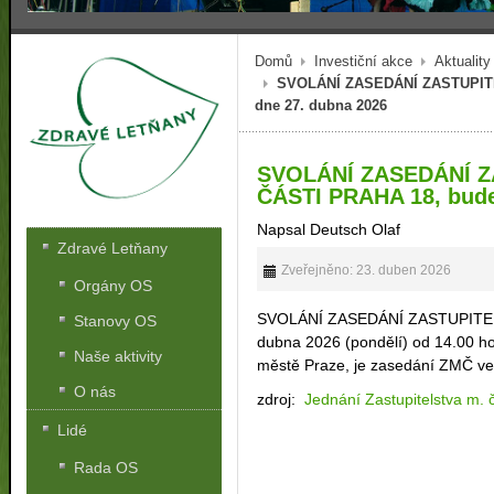
Domů
Investiční akce
Aktuality
SVOLÁNÍ ZASEDÁNÍ ZASTUPIT
dne 27. dubna 2026
SVOLÁNÍ ZASEDÁNÍ 
ČÁSTI PRAHA 18, bude
Napsal Deutsch Olaf
Zdravé Letňany
Zveřejněno: 23. duben 2026
Orgány OS
SVOLÁNÍ ZASEDÁNÍ ZASTUPITE
Stanovy OS
dubna 2026 (pondělí) od 14.00 ho
Naše aktivity
městě Praze, je zasedání ZMČ ve
O nás
zdroj:
Jednání Zastupitelstva m. 
Lidé
Rada OS