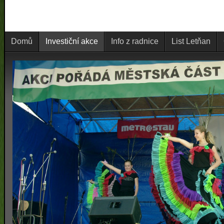
Domů
Investiční akce
Info z radnice
List Letňan