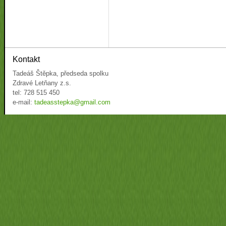
Kontakt
Tadeáš Štěpka, předseda spolku
Zdravé Letňany z.s.
tel: 728 515 450
e-mail:
tadeasstepka@gmail.com