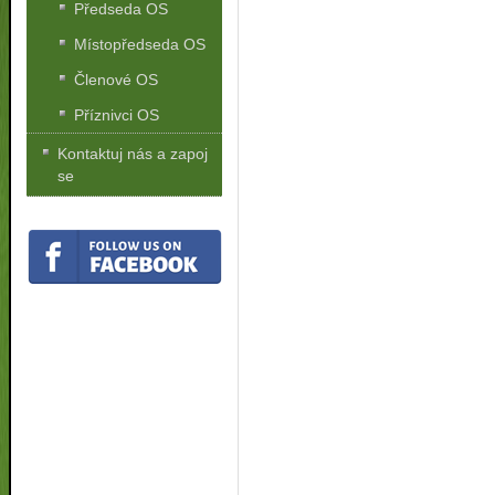
Předseda OS
Místopředseda OS
Členové OS
Příznivci OS
Kontaktuj nás a zapoj
se