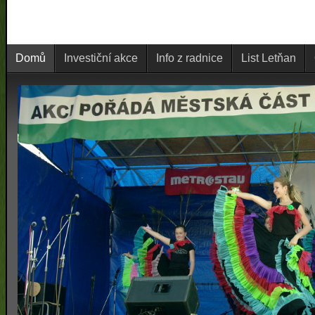
Domů
Investiční akce
Info z radnice
List Letňan