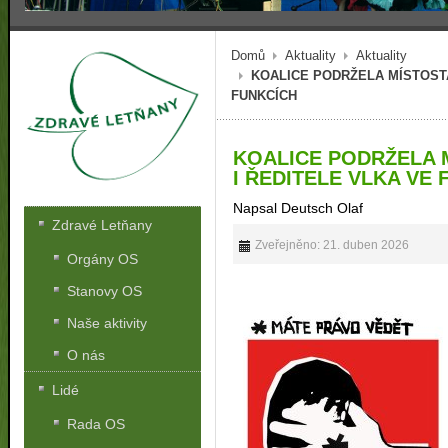
Domů
Aktuality
Aktuality
KOALICE PODRŽELA MÍSTOSTA
FUNKCÍCH
KOALICE PODRŽELA 
I ŘEDITELE VLKA VE
Napsal Deutsch Olaf
Zdravé Letňany
Zveřejněno: 21. duben 2026
Orgány OS
Stanovy OS
Naše aktivity
O nás
Lidé
Rada OS