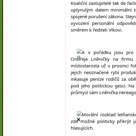
Koaliční zastupitelé tak de fact
uplynulým datem minimální tr
spojené porušení zákona. Stejn
vyvození personální odpovědn
směrem k řediteli Vlkovi.
A v pořádku jsou pro ko
Ondřeje Lněničky na firmu 
místostarosta už v prosinci fot
jejich neoznačené rybí produkt
inkasuje peníze rodičů za obě
pod jeho politickou gesci. Na 
průmysl sám Lněnička nereago
Morální rozklad letňanské
zde možné politicky přikrýt j
hlasujících.