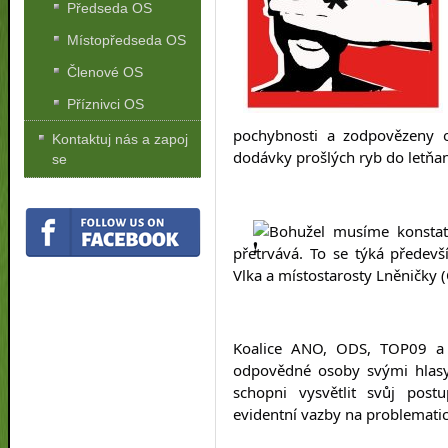
Předseda OS
Místopředseda OS
Členové OS
Příznivci OS
pochybnosti a zodpovězeny ot
Kontaktuj nás a zapoj
dodávky prošlých ryb do letňan
se
Bohužel musíme konstato
přetrvává. To se týká předevš
Vlka a místostarosty Lněničky 
Koalice ANO, ODS, TOP09 a 
odpovědné osoby svými hlasy 
schopni vysvětlit svůj post
evidentní vazby na problemati