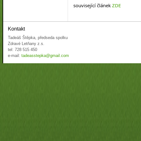
související článek 
ZDE
Kontakt
Tadeáš Štěpka, předseda spolku
Zdravé Letňany z.s.
tel: 728 515 450
e-mail:
tadeasstepka@gmail.com