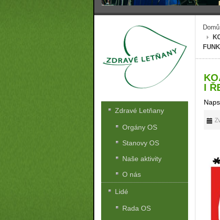
Domů
K
FUNK
KO
I 
Naps
Zdravé Letňany
Zv
Orgány OS
Stanovy OS
Naše aktivity
O nás
Lidé
Rada OS