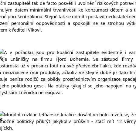
iční zastupitelé tak de facto posvětili uvolnění rizikových potravin
nulým datem minimální trvanlivosti ke konzumaci dětem a s t
ené porušení zákona. Stejně tak se odmítli postavit nedostatečné
zení personální odpovědnosti a spokojili se se strohou výtk
em k řediteli Vlkovi.
A v pořádku jsou pro koaliční zastupitele evidentně i vaz
eje Lněničky na firmu Fjord Bohemia. Se zástupci firmy 
ostarosta už v prosinci fotil na své předvolební akci, kde rozdáv
ch neoznačené rybí produkty, ačkoliv ve stejné době již tato fir
suje peníze rodičů za obědy prostřednictvím organizace spadají
jeho politickou gesci. Na otázky týkající se jeho napojení na ry
ysl sám Lněnička nereagoval.
Morální rozklad letňanské koalice dosáhl vrcholu a zdá se, že 
možné politicky přikrýt jakýkoliv průšvih - stačí mít 12 věrný
jících.