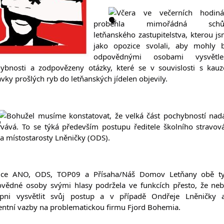
Včera ve večerních hodinác
proběhla mimořádná schůz
letňanského zastupitelstva, kterou js
jako opozice svolali, aby mohly b
odpovědnými osobami vysvětlen
ybnosti a zodpovězeny otázky, které se v souvislosti s kauz
vky prošlých ryb do letňanských jídelen objevily.
Bohužel musíme konstatovat, že velká část pochybností nadá
rvává. To se týká především postupu ředitele školního stravová
 a místostarosty Lněničky (ODS).
ice ANO, ODS, TOP09 a Přísaha/Náš Domov Letňany obě ty
vědné osoby svými hlasy podržela ve funkcích přesto, že neby
pni vysvětlit svůj postup a v případě Ondřeje Lněničky a
entní vazby na problematickou firmu Fjord Bohemia.