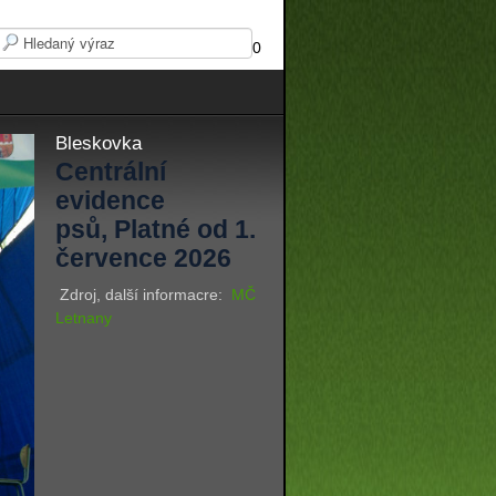
0
Bleskovka
Centrální
evidence
psů, Platné od 1.
července 2026
Zdroj, další informacre:
MČ
Letnany