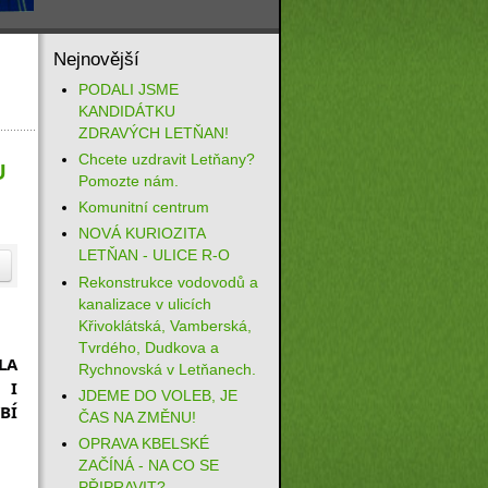
Nejnovější
PODALI JSME
KANDIDÁTKU
ZDRAVÝCH LETŇAN!
Chcete uzdravit Letňany?
U
Pomozte nám.
Komunitní centrum
NOVÁ KURIOZITA
LETŇAN - ULICE R-O
Rekonstrukce vodovodů a
kanalizace v ulicích
Křivoklátská, Vamberská,
Tvrdého, Dudkova a
A 
Rychnovská v Letňanech.
I 
JDEME DO VOLEB, JE
Í 
ČAS NA ZMĚNU!
OPRAVA KBELSKÉ
ZAČÍNÁ - NA CO SE
PŘIPRAVIT?