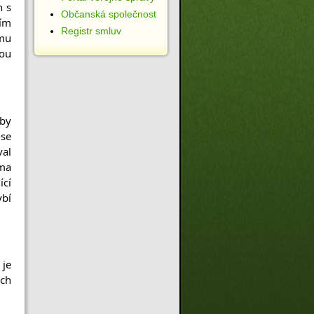
 s 
Občanská společnost
ím 
Registr smluv
mu 
ou 
by 
se 
al 
ma 
cí 
bí 
je 
ch 