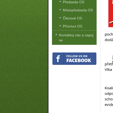
Předseda OS
Místopředseda OS
Členové OS
Příznivci OS
poch
Kontaktuj nás a zapoj
dodá
se
přet
Vlka
Koal
odpo
scho
evid