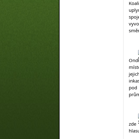
Koal
uply
spoj
vyvo
směr
Ondř
míst
jeji
inka
pod 
prům
zde 
hlasu