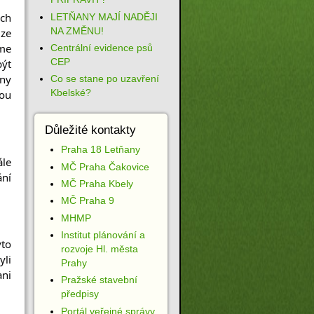
h 
LETŇANY MAJÍ NADĚJI
NA ZMĚNU!
e 
me 
Centrální evidence psů
CEP
ýt 
y 
Co se stane po uzavření
Kbelské?
ou 
Důležité kontakty
Praha 18 Letňany
le 
MČ Praha Čakovice
ní 
MČ Praha Kbely
MČ Praha 9
MHMP
Institut plánování a
to 
rozvoje Hl. města
li 
Prahy
ni 
Pražské stavební
předpisy
Portál veřejné správy