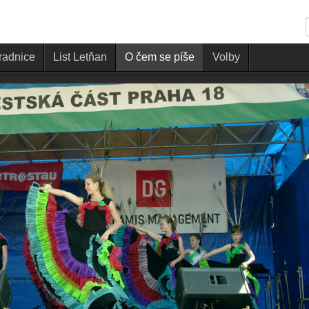
 radnice
List Letňan
O čem se píše
Volby