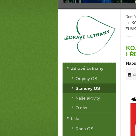
Domů
K
FUNK
KO
I 
Naps
Zdravé Letňany
Zv
Orgány OS
Stanovy OS
Naše aktivity
O nás
Lidé
Rada OS