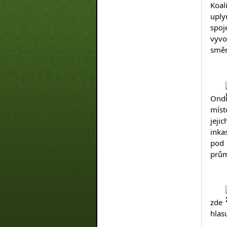
Koal
uply
spoj
vyvo
směr
Ondř
míst
jeji
inka
pod 
prům
zde 
hlasu