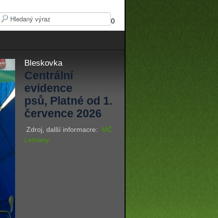
0
Bleskovka
Centrální
evidence
psů, Platné od 1.
července 2026
Zdroj, další informacre:
MČ
Letnany