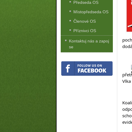
Předseda OS
Místopředseda OS
Členové OS
Příznivci OS
poch
Kontaktuj nás a zapoj
dodá
se
přet
Vlka
Koal
odpo
scho
evid