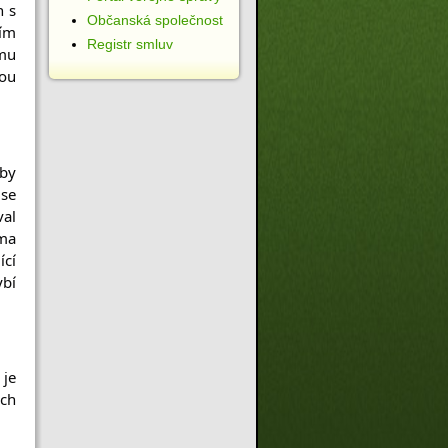
 s 
Občanská společnost
ím 
Registr smluv
mu 
ou 
by 
se 
al 
ma 
cí 
bí 
je 
ch 