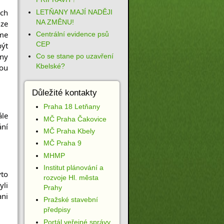
h 
LETŇANY MAJÍ NADĚJI
NA ZMĚNU!
e 
me 
Centrální evidence psů
CEP
ýt 
y 
Co se stane po uzavření
Kbelské?
ou 
Důležité kontakty
Praha 18 Letňany
le 
MČ Praha Čakovice
ní 
MČ Praha Kbely
MČ Praha 9
MHMP
Institut plánování a
to 
rozvoje Hl. města
li 
Prahy
ni 
Pražské stavební
předpisy
Portál veřejné správy