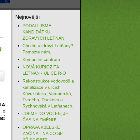
Nejnovější
PODALI JSME
KANDIDÁTKU
ZDRAVÝCH LETŇAN!
Chcete uzdravit Letňany?
U
Pomozte nám.
Komunitní centrum
NOVÁ KURIOZITA
LETŇAN - ULICE R-O
Rekonstrukce vodovodů a
kanalizace v ulicích
Křivoklátská, Vamberská,
Tvrdého, Dudkova a
A 
Rychnovská v Letňanech.
I 
JDEME DO VOLEB, JE
Í 
ČAS NA ZMĚNU!
OPRAVA KBELSKÉ
ZAČÍNÁ - NA CO SE
PŘIPRAVIT?