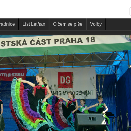
 radnice
List Letňan
O čem se píše
Volby