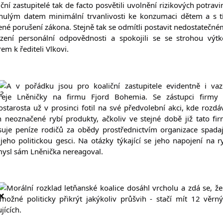
iční zastupitelé tak de facto posvětili uvolnění rizikových potravin
nulým datem minimální trvanlivosti ke konzumaci dětem a s t
ené porušení zákona. Stejně tak se odmítli postavit nedostatečné
zení personální odpovědnosti a spokojili se se strohou výtk
em k řediteli Vlkovi.
A v pořádku jsou pro koaliční zastupitele evidentně i vaz
eje Lněničky na firmu Fjord Bohemia. Se zástupci firmy 
ostarosta už v prosinci fotil na své předvolební akci, kde rozdáv
ch neoznačené rybí produkty, ačkoliv ve stejné době již tato fir
suje peníze rodičů za obědy prostřednictvím organizace spadají
jeho politickou gesci. Na otázky týkající se jeho napojení na ry
ysl sám Lněnička nereagoval.
Morální rozklad letňanské koalice dosáhl vrcholu a zdá se, že 
možné politicky přikrýt jakýkoliv průšvih - stačí mít 12 věrný
jících.