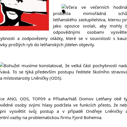
Včera ve večerních hodinác
proběhla mimořádná schůz
letňanského zastupitelstva, kterou js
jako opozice svolali, aby mohly b
odpovědnými osobami vysvětlen
ybnosti a zodpovězeny otázky, které se v souvislosti s kauz
vky prošlých ryb do letňanských jídelen objevily.
Bohužel musíme konstatovat, že velká část pochybností nadá
rvává. To se týká především postupu ředitele školního stravová
 a místostarosty Lněničky (ODS).
ice ANO, ODS, TOP09 a Přísaha/Náš Domov Letňany obě ty
vědné osoby svými hlasy podržela ve funkcích přesto, že neby
pni vysvětlit svůj postup a v případě Ondřeje Lněničky a
entní vazby na problematickou firmu Fjord Bohemia.