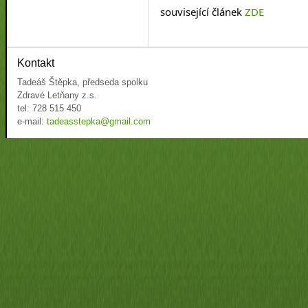
související článek 
ZDE
Kontakt
Tadeáš Štěpka, předseda spolku
Zdravé Letňany z.s.
tel: 728 515 450
e-mail:
tadeasstepka@gmail.com