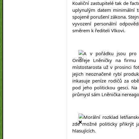
Koaliční zastupitelé tak de fact
uplynulým datem minimální tr
spojené porušení zákona. Stejn
vyvození personální odpovědn
směrem k řediteli Vlkovi.
A v pořádku jsou pro ko
Ondřeje Lněničky na firmu 
místostarosta už v prosinci fot
jejich neoznačené rybí produkt
inkasuje peníze rodičů za obě
pod jeho politickou gesci. Na 
průmysl sám Lněnička nereago
Morální rozklad letňanské
zde možné politicky přikrýt j
hlasujících.