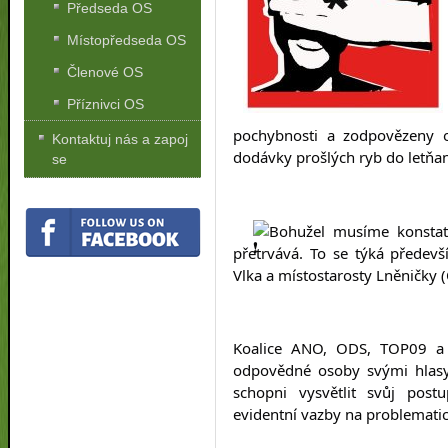
Předseda OS
Místopředseda OS
Členové OS
Příznivci OS
pochybnosti a zodpovězeny ot
Kontaktuj nás a zapoj
dodávky prošlých ryb do letňan
se
Bohužel musíme konstato
přetrvává. To se týká předevš
Vlka a místostarosty Lněničky 
Koalice ANO, ODS, TOP09 a 
odpovědné osoby svými hlasy 
schopni vysvětlit svůj post
evidentní vazby na problemati