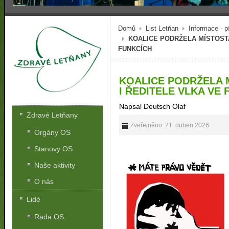
Domů
List Letňan
Informace - p
KOALICE PODRŽELA MÍSTOSTA
FUNKCÍCH
KOALICE PODRŽELA 
I ŘEDITELE VLKA VE
Napsal Deutsch Olaf
Zdravé Letňany
Zveřejněno: 21. duben 2026
Orgány OS
Stanovy OS
Naše aktivity
O nás
Lidé
Rada OS