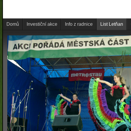
Domů
Investiční akce
Info z radnice
List Letňan