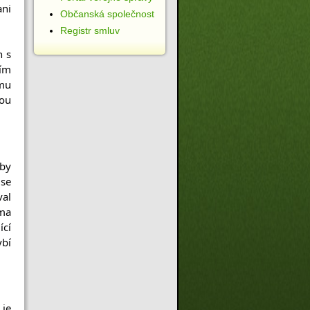
ni 
Občanská společnost
Registr smluv
 s 
ím 
mu 
ou 
by 
se 
al 
ma 
cí 
bí 
je 