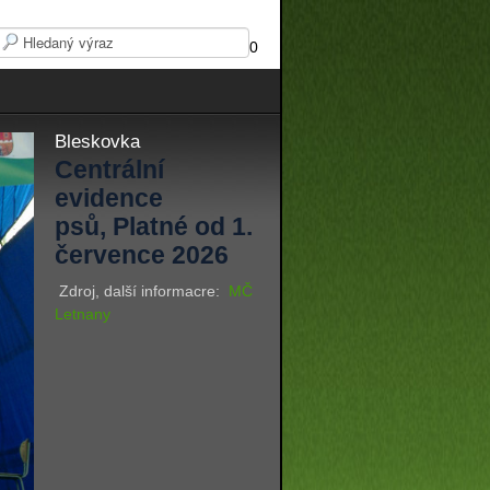
0
Bleskovka
Centrální
evidence
psů, Platné od 1.
července 2026
Zdroj, další informacre:
MČ
Letnany