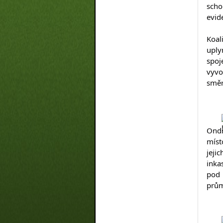
scho
evid
Koal
uply
spoj
vyvo
směr
Ondř
míst
jeji
inka
pod 
prům