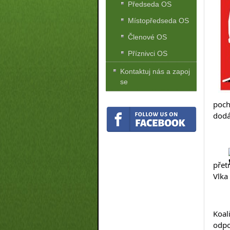
Předseda OS
Místopředseda OS
Členové OS
Příznivci OS
Kontaktuj nás a zapoj
se
poch
dodá
přet
Vlka
Koal
odpo