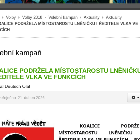
Volby
Volby 2018
Volební kampaň
Aktuality
Aktuality
OALICE PODRŽELA MÍSTOSTAROSTU LNĚNIČKU I ŘEDITELE VLKA VE
CÍCH
lební kampaň
ALICE PODRŽELA MÍSTOSTAROSTU LNĚNIČK
ŘEDITELE VLKA VE FUNKCÍCH
al Deutsch Olaf
eřejněno: 21. duben 2026
KOALICE PODRŽEL
MÍSTOSTAROSTU LNĚNIČKU 
ŘEDITELE VLKA VE FUNKCÍCH - RYB