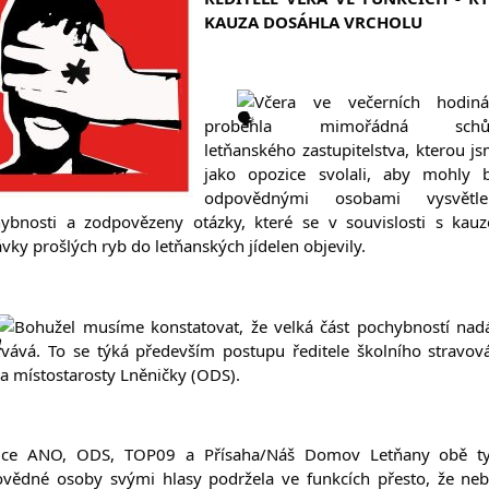
KAUZA DOSÁHLA VRCHOLU
Včera ve večerních hodinác
proběhla mimořádná schůz
letňanského zastupitelstva, kterou js
jako opozice svolali, aby mohly b
odpovědnými osobami vysvětlen
ybnosti a zodpovězeny otázky, které se v souvislosti s kauz
vky prošlých ryb do letňanských jídelen objevily.
Bohužel musíme konstatovat, že velká část pochybností nadá
rvává. To se týká především postupu ředitele školního stravová
 a místostarosty Lněničky (ODS).
ice ANO, ODS, TOP09 a Přísaha/Náš Domov Letňany obě ty
vědné osoby svými hlasy podržela ve funkcích přesto, že neby