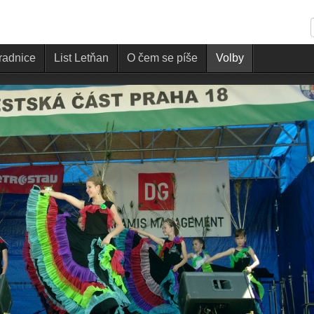
 radnice
List Letňan
O čem se píše
Volby