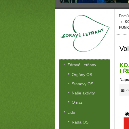
Domů
K
FUNK
Vo
KO
Zdravé Letňany
I 
Orgány OS
Naps
Stanovy OS
Zv
Naše aktivity
O nás
Lidé
Rada OS