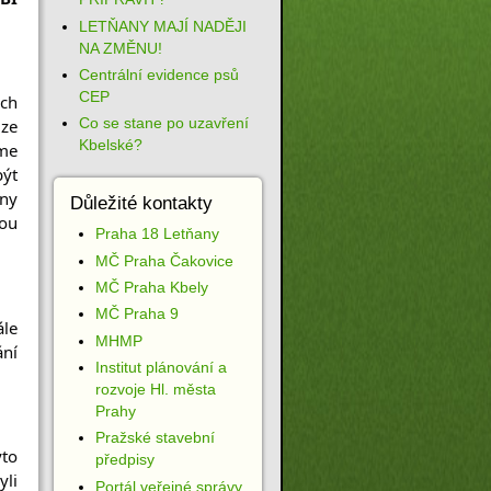
LETŇANY MAJÍ NADĚJI
NA ZMĚNU!
Centrální evidence psů
CEP
h 
Co se stane po uzavření
e 
Kbelské?
me 
ýt 
y 
Důležité kontakty
ou 
Praha 18 Letňany
MČ Praha Čakovice
MČ Praha Kbely
MČ Praha 9
le 
MHMP
ní 
Institut plánování a
rozvoje Hl. města
Prahy
Pražské stavební
to 
předpisy
li 
Portál veřejné správy