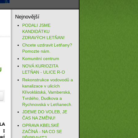
Nejnovější
PODALI JSME
KANDIDÁTKU
ZDRAVÝCH LETŇAN!
Chcete uzdravit Letňany?
Pomozte nám.
Komunitní centrum
NOVÁ KURIOZITA
U
LETŇAN - ULICE R-O
Rekonstrukce vodovodů a
kanalizace v ulicích
Křivoklátská, Vamberská,
Tvrdého, Dudkova a
Rychnovská v Letňanech.
JDEME DO VOLEB, JE
ČAS NA ZMĚNU!
A 
OPRAVA KBELSKÉ
I 
ZAČÍNÁ - NA CO SE
Í 
PŘIPRAVIT?