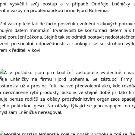
pni vysvětlit svůj postup a v případě Ondřeje Lněničky a
entní vazby na problematickou firmu Fjord Bohemia.
iční zastupitelé tak de facto posvětili uvolnění rizikových potravin
nulým datem minimální trvanlivosti ke konzumaci dětem a s t
ené porušení zákona. Stejně tak se odmítli postavit nedostatečné
zení personální odpovědnosti a spokojili se se strohou výtk
em k řediteli Vlkovi.
A v pořádku jsou pro koaliční zastupitele evidentně i vaz
eje Lněničky na firmu Fjord Bohemia. Se zástupci firmy 
ostarosta už v prosinci fotil na své předvolební akci, kde rozdáv
ch neoznačené rybí produkty, ačkoliv ve stejné době již tato fir
suje peníze rodičů za obědy prostřednictvím organizace spadají
jeho politickou gesci. Na otázky týkající se jeho napojení na ry
ysl sám Lněnička nereagoval.
Morální rozklad letňanské koalice dosáhl vrcholu a zdá se, že 