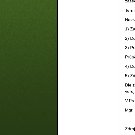
zase
Term
Navr
1) Z
2) D
3) P
Průbě
4) D
5) Z
Dle 
veřej
V Pr
Mgr.
Zdro