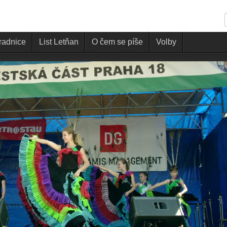
 radnice
List Letňan
O čem se píše
Volby