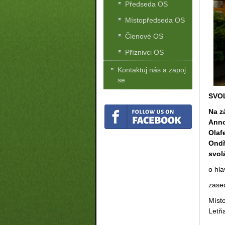
Předseda OS
Místopředseda OS
Členové OS
Příznivci OS
Kontaktuj nás a zapoj
se
SVO
Na z
Anno
Olaf
Ondř
svol
o hl
zase
Míst
Letň