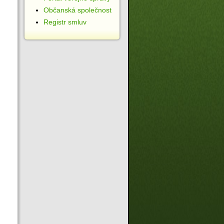
Občanská společnost
Registr smluv