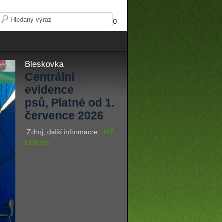
0
Bleskovka
Centrální
evidence
psů, Platné od 1.
července 2026
Zdroj, další informacre:
MČ
Letnany