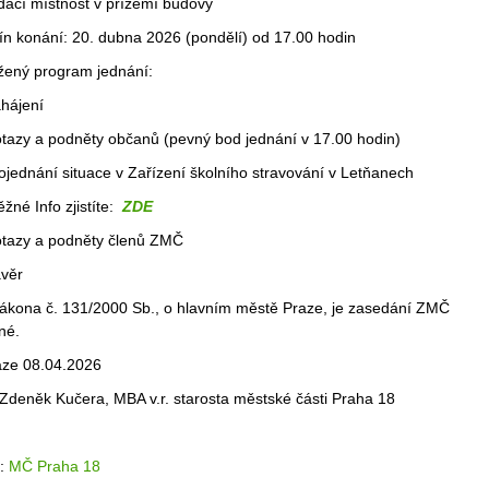
dací místnost v přízemí budovy
ín konání: 20. dubna 2026 (pondělí) od 17.00 hodin
žený program jednání:
ahájení
otazy a podněty občanů (pevný bod jednání v 17.00 hodin)
rojednání situace v Zařízení školního stravování v Letňanech
žné Info zjistíte:
ZDE
otazy a podněty členů ZMČ
ávěr
zákona č. 131/2000 Sb., o hlavním městě Praze, je zasedání ZMČ
né.
aze 08.04.2026
 Zdeněk Kučera, MBA v.r. starosta městské části Praha 18
j:
MČ Praha 18