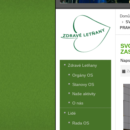
Domů
S
PRAH
SV
ZA
Naps
Zdravé Letňany
Zv
Orgány OS
Stanovy OS
Naše aktivity
O nás
Lidé
Rada OS